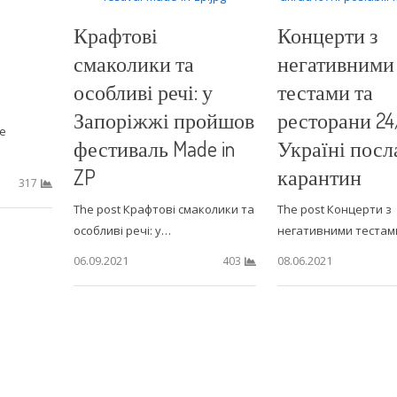
Крафтові
Концерти з
смаколики та
негативними
особливі речі: у
тестами та
Запоріжжі пройшов
ресторани 24/
е
фестиваль Made in
Україні пос
ZP
карантин
317
The post Крафтові смаколики та
The post Концерти з
особливі речі: у…
негативними тестам
06.09.2021
08.06.2021
403