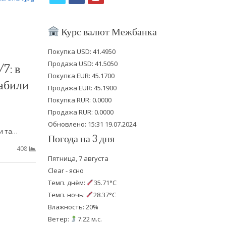
w
a
o
i
c
u
Курс валют Межбанка
t
e
t
Покупка USD: 41.4950
t
b
u
Продажа USD: 41.5050
7: в
e
o
b
Покупка EUR: 45.1700
лабили
Продажа EUR: 45.1900
r
o
e
Покупка RUR: 0.0000
k
Продажа RUR: 0.0000
Обновлено: 15:31 19.07.2024
и та…
Погода на 3 дня
408
Пятница, 7 августа
Clear - ясно
Темп. днём:
35.71°C
Темп. ночь:
28.37°C
Влажность: 20%
Ветер:
7.22 м.с.