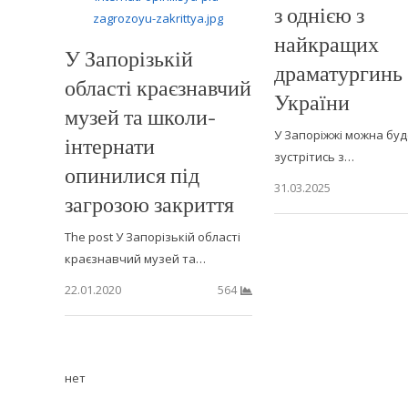
з однією з
найкращих
У Запорізькій
драматургинь
області краєзнавчий
України
музей та школи-
У Запоріжжі можна буд
інтернати
зустрітись з…
опинилися під
31.03.2025
загрозою закриття
The post У Запорізькій області
краєзнавчий музей та…
22.01.2020
564
нет