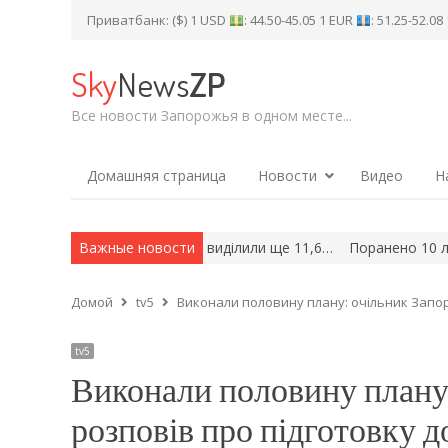
Приватбанк: ($) 1 USD
: 44.50-45.05 1 EUR
: 51.25-52.0
Sky
News
ZP
Все новости Запорожья в одном месте...
Домашняя страница
Новости
Видео
Н
ми житла у Запоріжжі виділили ще 11,6…
Важные новости
Поранено 10 людей: в
Домой
tv5
Виконали половину плану: очільник Запорі
tv5
Виконали половину плану:
розповів про підготовку до