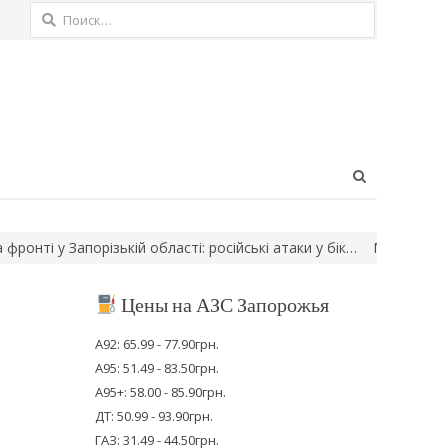
Найти:
Open
search
panel
 у Запорізькій області: російські атаки у бік…
Мешканця Мелітоп
Цены на АЗС Запорожья
А92: 65.99 - 77.90грн.
А95: 51.49 - 83.50грн.
А95+: 58.00 - 85.90грн.
ДТ: 50.99 - 93.90грн.
ГАЗ: 31.49 - 44.50грн.