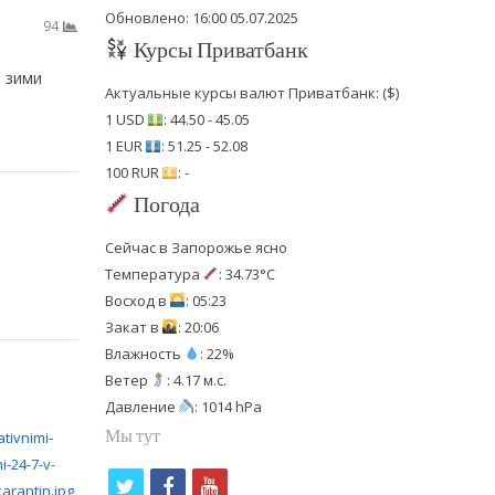
Обновлено: 16:00 05.07.2025
94
Курсы Приватбанк
о зими
Актуальные курсы валют Приватбанк: ($)
1 USD
: 44.50 - 45.05
1 EUR
: 51.25 - 52.08
100 RUR
: -
Погода
Сейчас в Запорожье ясно
Температура
: 34.73°C
Восход в
: 05:23
Закат в
: 20:06
Влажность
: 22%
Ветер
: 4.17 м.с.
Давление
: 1014 hPa
Мы тут
t
f
y