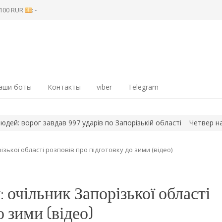
8 100 RUR
: -
аши боты
Контакты
viber
Telegram
орог завдав 997 ударів по Запорізькій області
Четвер на фронті
зької області розповів про підготовку до зими (відео)
 очільник Запорізької області
 зими (відео)