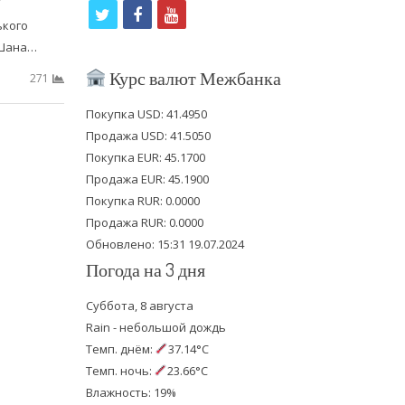
t
f
y
ького
w
a
o
-Шана…
i
c
u
Курс валют Межбанка
271
t
e
t
Покупка USD: 41.4950
t
b
u
Продажа USD: 41.5050
e
o
b
Покупка EUR: 45.1700
Продажа EUR: 45.1900
r
o
e
Покупка RUR: 0.0000
k
Продажа RUR: 0.0000
Обновлено: 15:31 19.07.2024
Погода на 3 дня
Суббота, 8 августа
Rain - небольшой дождь
Темп. днём:
37.14°C
Темп. ночь:
23.66°C
Влажность: 19%