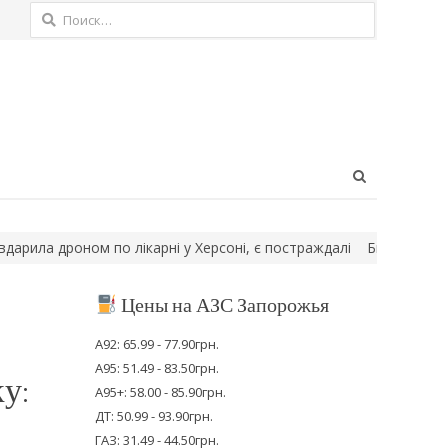
Найти:
Open
search
panel
ла дроном по лікарні у Херсоні, є постраждалі
Били по Силах об
Цены на АЗС Запорожья
А92: 65.99 - 77.90грн.
А95: 51.49 - 83.50грн.
у:
А95+: 58.00 - 85.90грн.
ДТ: 50.99 - 93.90грн.
ГАЗ: 31.49 - 44.50грн.