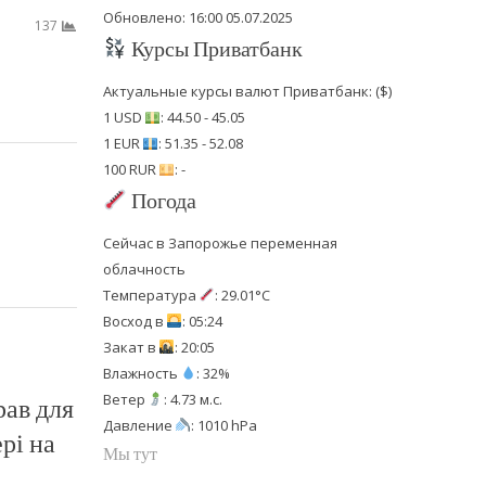
Обновлено: 16:00 05.07.2025
137
Курсы Приватбанк
Актуальные курсы валют Приватбанк: ($)
1 USD
: 44.50 - 45.05
1 EUR
: 51.35 - 52.08
100 RUR
: -
Погода
Сейчас в Запорожье переменная
облачность
Температура
: 29.01°C
Восход в
: 05:24
Закат в
: 20:05
Влажность
: 32%
Ветер
: 4.73 м.с.
рав для
Давление
: 1010 hPa
рі на
Мы тут
а