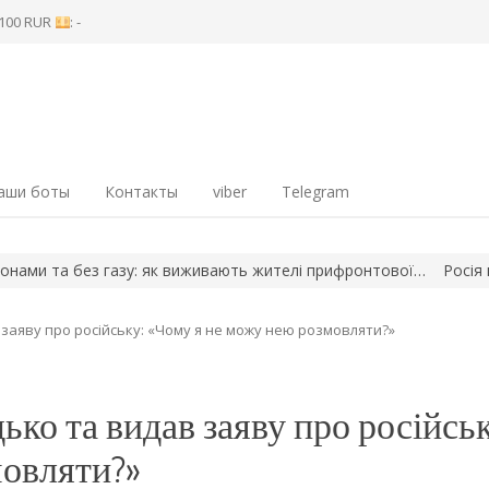
8 100 RUR
: -
аши боты
Контакты
viber
Telegram
и та без газу: як виживають жителі прифронтової…
Росія вдари
заяву про російську: «Чому я не можу нею розмовляти?»
ко та видав заяву про російськ
мовляти?»