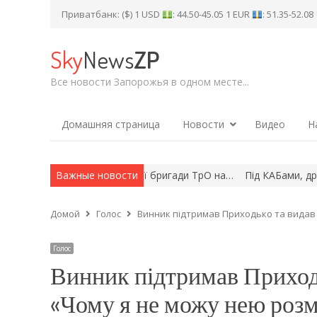
Приватбанк: ($) 1 USD
: 44.50-45.05 1 EUR
: 51.35-52.0
Sky
News
ZP
Все новости Запорожья в одном месте...
Домашняя страница
Новости
Видео
Н
олоду»: рідні бійців 108-ї бригади ТрО на…
Важные новости
Під КАБами, дронам
Домой
Голос
Винник підтримав Приходько та видав 
Голос
Винник підтримав Приходь
«Чому я не можу нею роз