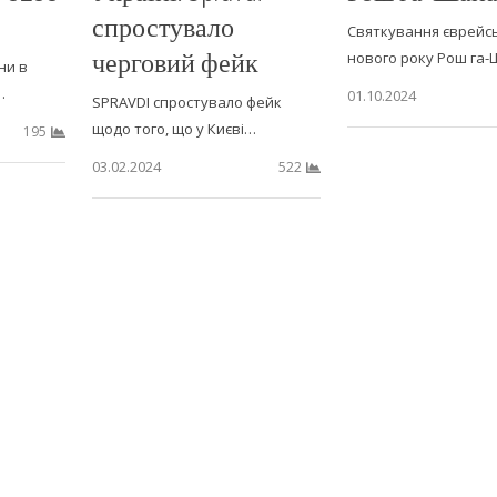
спростувало
Святкування єврейс
черговий фейк
нового року Рош га
ни в
…
01.10.2024
SPRAVDI спростувало фейк
щодо того, що у Києві…
195
03.02.2024
522