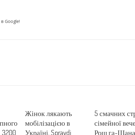
 в Google!
Жінок лякають
5 смачних ст
упного
мобілізацією в
сімейної вече
о 3200
Україні. Spravdi
Рош га-Шан