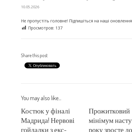
10.05.2026
Не пропустіть головне! Підпишіться на наші оновлення
Просмотров:
137
Share this post
You may also like...
Костюк у фіналі
Прожитковий
Мадрида! Нервові
мінімум наст
гойдалки з екс-
року зросте д