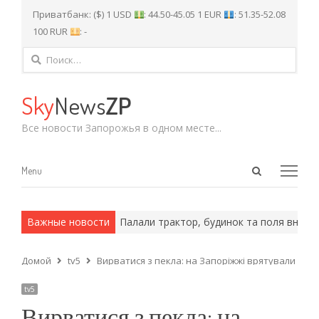
Приватбанк: ($) 1 USD
: 44.50-45.05 1 EUR
: 51.35-52.08
100 RUR
: -
Найти:
Sky
News
ZP
Все новости Запорожья в одном месте...
Open
Menu
Menu
search
panel
и армейские методы.
Важные новости
Палали трактор, будинок та поля внаслі
Домой
tv5
Вирватися з пекла: на Запоріжжі врятували немов
tv5
Вирватися з пекла: на