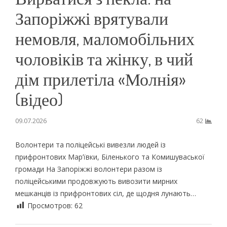
Запоріжжі врятували
немовля, маломобільних
чоловіків та жінку, в чий
дім прилетіла «Молнія»
(відео)
09.07.2026
62
Волонтери та поліцейські вивезли людей із
прифронтових Мар’ївки, Біленького та Комишуваської
громади На Запоріжжі волонтери разом із
поліцейськими продовжують вивозити мирних
мешканців із прифронтових сіл, де щодня лунають…
Просмотров:
62