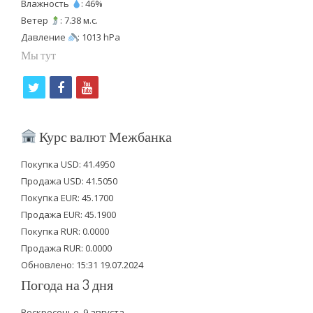
Влажность
: 46%
Ветер
: 7.38 м.с.
Давление
: 1013 hPa
Мы тут
t
f
y
w
a
o
i
c
u
Курс валют Межбанка
t
e
t
Покупка USD: 41.4950
t
b
u
Продажа USD: 41.5050
e
o
b
Покупка EUR: 45.1700
Продажа EUR: 45.1900
r
o
e
Покупка RUR: 0.0000
k
Продажа RUR: 0.0000
Обновлено: 15:31 19.07.2024
Погода на 3 дня
Воскресенье, 9 августа