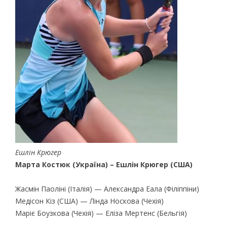
Ешлін Крюгер
Марта Костюк (Україна) – Ешлін Крюгер (США)
Жасмін Паоліні (Італія) — Александра Еала (Філіппіни)
Медісон Кіз (США) — Лінда Носкова (Чехія)
Маріє Боузкова (Чехія) — Еліза Мертенс (Бельгія)