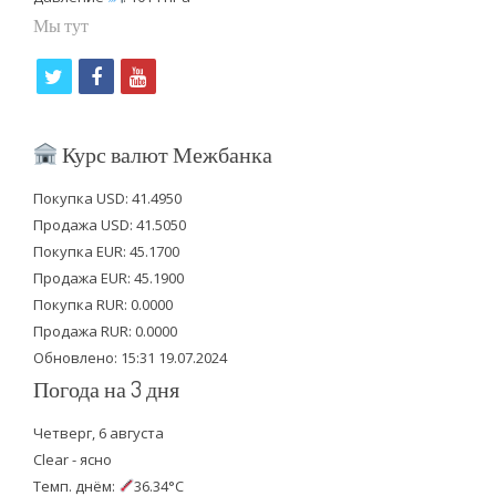
Мы тут
t
f
y
w
a
o
i
c
u
Курс валют Межбанка
t
e
t
Покупка USD: 41.4950
t
b
u
Продажа USD: 41.5050
e
o
b
Покупка EUR: 45.1700
Продажа EUR: 45.1900
r
o
e
Покупка RUR: 0.0000
k
Продажа RUR: 0.0000
Обновлено: 15:31 19.07.2024
Погода на 3 дня
Четверг, 6 августа
Clear - ясно
Темп. днём:
36.34°C