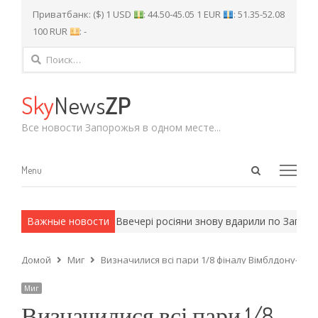
Приватбанк: ($) 1 USD
: 44.50-45.05 1 EUR
: 51.35-52.08
100 RUR
: -
Найти:
Sky
News
ZP
Все новости Запорожья в одном месте...
Open
Menu
Menu
search
panel
армейские методы.
Важные новости
Ввечері росіяни знову вдарили по Запоріжж
Домой
Миг
Визначилися всі пари 1/8 фіналу Вімблдону-202
Миг
Визначилися всі пари 1/8