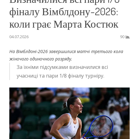
фіналу Вімблдону-2026:
коли грає Марта Костюк
04.07.2026
90
На Вімблдоні-2026 завершилися матчі третього кола
жіночого одиночного розряду.
За їхніми підсумками визначилися всі
учасниці та пари 1/8 фіналу турніру.