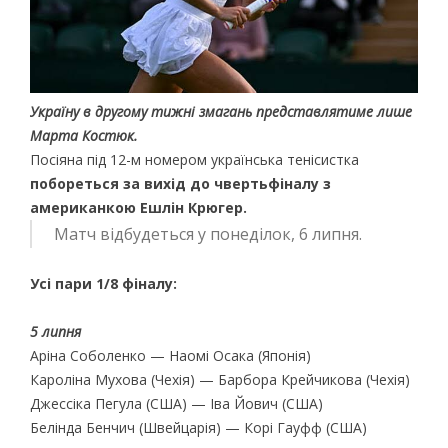
Україну в другому тижні змагань представлятиме лише
Марта Костюк.
Посіяна під 12-м номером українська тенісистка
побореться за вихід до чвертьфіналу з
американкою Ешлін Крюгер.
Матч відбудеться у понеділок, 6 липня.
Усі пари 1/8 фіналу:
5 липня
Аріна Соболенко — Наомі Осака (Японія)
Кароліна Мухова (Чехія) — Барбора Крейчикова (Чехія)
Джессіка Пегула (США) — Іва Йович (США)
Белінда Бенчич (Швейцарія) — Корі Гауфф (США)