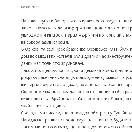
08.06.2022
Населені пункти Запорізького краю продовжують поте
Жителі Оріхова надали інформацію щодо одного постра
ушкодження кінцівок. Наразі 42-річний потерпілий зна
військова адміністрація.
В Оріхові та селі Преображенка Оріхівської ОТГ були
домівок місцевих жителів були довгий час знеструмлені
даний час повністю зруйновані.
Також поліцейські зафіксували декілька нових фактів об
розриву ракетних снарядів пошкоджено домівки та ус
шиферне покриття на дахах, зруйновані парканні огоро
Окрім помешкань громадян російські злочинці обстрілял
вилетіли вікна. Зруйновано п’ять ремонтних боксів, 
який в них знаходився.
Сьогодні ми писали, що внаслідок обстрілів у Гуляйпол
Нагадаємо, рашисти продовжують гатити по будинках 
Також ми повідомляли, що внаслідок ворожого обстріл