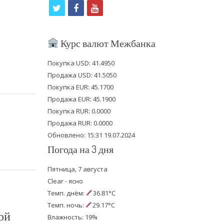
t
f
y
w
a
o
i
c
u
Курс валют Межбанка
t
e
t
Покупка USD: 41.4950
t
b
u
Продажа USD: 41.5050
e
o
b
Покупка EUR: 45.1700
Продажа EUR: 45.1900
r
o
e
Покупка RUR: 0.0000
k
Продажа RUR: 0.0000
Обновлено: 15:31 19.07.2024
Погода на 3 дня
Пятница, 7 августа
Clear - ясно
Темп. днём:
36.81°C
Темп. ночь:
29.17°C
ой
Влажность: 19%