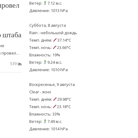
провел
Ветер:
7.12 м.с.
Давление: 1013 hPa
Суббота, 8 августа
о штаба
Rain - небольшой дождь
Темп. днём:
37.14°C
ие
Темп. ночь:
23.66°C
а провел…
Влажность: 19%
Ветер:
9.24 м.с.
539
Давление: 1010 hPa
Воскресенье, 9 августа
Clear - ясно
Темп. днём:
29.98°C
Темп. ночь:
23.18°C
Влажность: 33%
Ветер:
7.49 м.с.
Давление: 1014 hPa