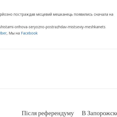
ерйозно постраждав місцевий мешканець появились сначала на
-rashistami-orihova-seryozno-postrazhdav-mistseviy-meshkanets
iber
, Мы на
Facebook
Після референдуму
В Запорожск