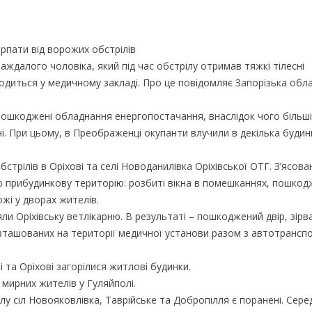
рпати від ворожих обстрілів
ждалого чоловіка, який під час обстрілу отримав тяжкі тілесні
ходиться у медичному закладі. Про це повідомляє Запорізька обл
 пошкоджені обладнання енергопостачання, внаслідок чого більш
. При цьому, в Преображенці окупанти влучили в декілька будинкі
стрілів в Оріхові та селі Новоданилівка Оріхівської ОТГ. З’ясова
ю прибудинкову територію: розбиті вікна в помешканнях, пошко
жі у дворах жителів.
и Оріхівську ветлікарню. В результаті – пошкоджений двір, зірва
розташованих на території медичної установи разом з автотрансп
і та Оріхові загорілися житлові будинки.
мирних жителів у Гуляйполі.
у сіл Новояковлівка, Таврійське та Добропілля є поранені. Сере