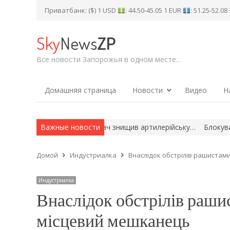
Приватбанк: ($) 1 USD
: 44.50-45.05 1 EUR
: 51.25-52.0
Sky
News
ZP
Все новости Запорожья в одном месте...
Домашняя страница
Новости
Видео
Н
: український винищувач знищив артилерійську…
Важные новости
Блокування по
Домой
Индустриалка
Внаслідок обстрілів рашиста
Индустриалка
Внаслідок обстрілів раши
місцевий мешканець