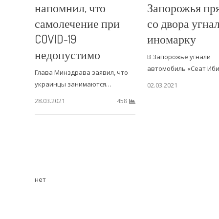
напомнил, что
Запорожья пр
самолечение при
со двора угна
COVID-19
иномарку
недопустимо
В Запорожье угнали
автомобиль «Сеат Иб
Глава Минздрава заявил, что
украинцы занимаются…
02.03.2021
28.03.2021
458
нет