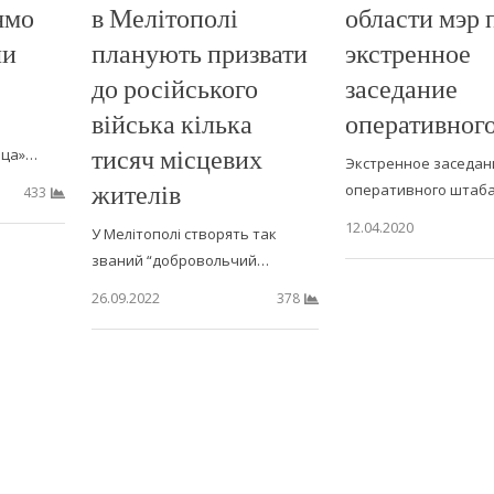
ямо
в Мелітополі
области мэр 
ли
планують призвати
экстренное
до російського
заседание
війська кілька
оперативног
тисяч місцевих
ица»…
Экстренное заседан
жителів
оперативного штаб
433
12.04.2020
У Мелітополі створять так
званий “добровольчий…
26.09.2022
378