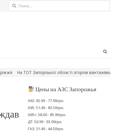
Найти:
Open
search
panel
На ТОТ Запорізької області згоріли вантажівки російських війсь
Цены на АЗС Запорожья
А92: 65.99 - 77.90грн.
А95: 51.49 - 83.50грн.
аждав
А95+: 58.00 - 85.90грн.
ДТ: 50.99 - 93.90грн.
ГАЗ: 31.49 - 44.50грн.