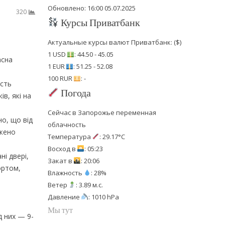
Обновлено: 16:00 05.07.2025
320
Курсы Приватбанк
Актуальные курсы валют Приватбанк: ($)
1 USD
: 44.50 - 45.05
асна
1 EUR
: 51.25 - 52.08
100 RUR
: -
ість
Погода
в, які на
Сейчас в Запорожье переменная
но, що від
облачность
джено
Температура
: 29.17°C
Восход в
: 05:23
ні двері,
Закат в
: 20:06
ортом,
Влажность
: 28%
Ветер
: 3.89 м.с.
Давление
: 1010 hPa
Мы тут
д них — 9-