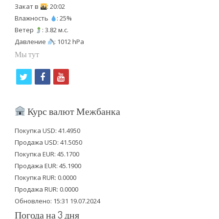
Закат в
: 20:02
Влажность
: 25%
Ветер
: 3.82 м.с.
Давление
: 1012 hPa
Мы тут
t
f
y
w
a
o
i
c
u
Курс валют Межбанка
t
e
t
Покупка USD: 41.4950
t
b
u
Продажа USD: 41.5050
e
o
b
Покупка EUR: 45.1700
Продажа EUR: 45.1900
r
o
e
Покупка RUR: 0.0000
k
Продажа RUR: 0.0000
Обновлено: 15:31 19.07.2024
Погода на 3 дня