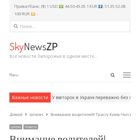
Приватбанк: ($) 1 USD
: 44.50-45.05 1 EUR
: 51.35-52.08
100 RUR
: -
Найти:
Sky
News
ZP
Все новости Запорожья в одном месте...
Open
Menu
Menu
search
panel
и армейские методы.
Важные новости
У вівторок в Україні переважно без опадів
Домой
ipnews
Внимание водителей! Трассу Киев-Чоп вре
ipnews
Новости
Внимание водителей!