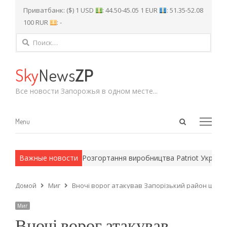
Приватбанк: ($) 1 USD
: 44.50-45.05 1 EUR
: 51.35-52.08
100 RUR
: -
Найти:
Sky
News
ZP
Все новости Запорожья в одном месте...
Open
Menu
Menu
search
panel
 армейские методы.
Важные новости
Розгортання виробництва Patriot Україною 
Домой
Миг
Вночі ворог атакував Запорізький район щон
Миг
Вночі ворог атакував