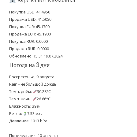
t
e
t
Покупка USD: 41.4950
t
b
u
Продажа USD: 41.5050
e
o
b
Покупка EUR: 45.1700
Продажа EUR: 45.1900
r
o
e
Покупка RUR: 0.0000
k
Продажа RUR: 0.0000
Обновлено: 15:31 19.07.2024
Погода на 3 дня
Воскресенье, 9 августа
Rain - небольшой дождь
Темп. днём:
30.28°C
Темп. ночь:
26.66°C
Влажность: 39%
Ветер:
7.53 м.с.
Давление: 1013 hPa
Понедельник, 10 августа