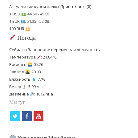
Актуальные курсы валют Приватбанк: ($)
1 USD
: 44.50 - 45.05
1 EUR
: 51.35 - 52.08
100 RUR
: -
Погода
Сейчас в Запорожье переменная облачность
Температура
: 21.84°C
Восход в
: 05:26
Закат в
: 20:03
Влажность
: 77%
Ветер
: 5.99 м.с.
Давление
: 1012 hPa
Мы тут
t
f
y
w
a
o
i
c
u
Курс валют Межбанка