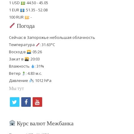
1 USD
: 44.50 - 45.05
1 EUR
: 51.35 - 52.08
100 RUR
: -
Погода
Сейчас в Запорожье небольшая облачность
Температура
: 31.63°C
Восход в
: 05:26
Закат в
: 20:03
Влажность
: 31%
Ветер
: 4.83 м.с.
Давление
: 1012 hPa
Мы тут
t
f
y
w
a
o
i
c
u
Курс валют Межбанка
t
e
t