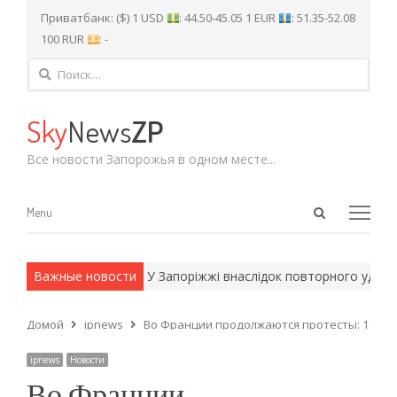
Приватбанк: ($) 1 USD
: 44.50-45.05 1 EUR
: 51.35-52.08
100 RUR
: -
Найти:
Sky
News
ZP
Все новости Запорожья в одном месте...
Open
Menu
Menu
search
panel
 армейские методы.
Важные новости
У Запоріжжі внаслідок повторного удару 
Домой
ipnews
Во Франции продолжаются протесты: 118 ра
ipnews
Новости
Во Франции