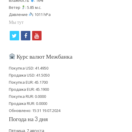
Влажность
: 16%
Ветер
: 5.85 м.с.
Давление
: 1011 hPa
Мы тут
t
f
y
w
a
o
i
c
u
Курс валют Межбанка
t
e
t
Покупка USD: 41.4950
t
b
u
Продажа USD: 41.5050
e
o
b
Покупка EUR: 45.1700
Продажа EUR: 45.1900
r
o
e
Покупка RUR: 0.0000
k
Продажа RUR: 0.0000
Обновлено: 15:31 19.07.2024
Погода на 3 дня
Пятница, 7 августа