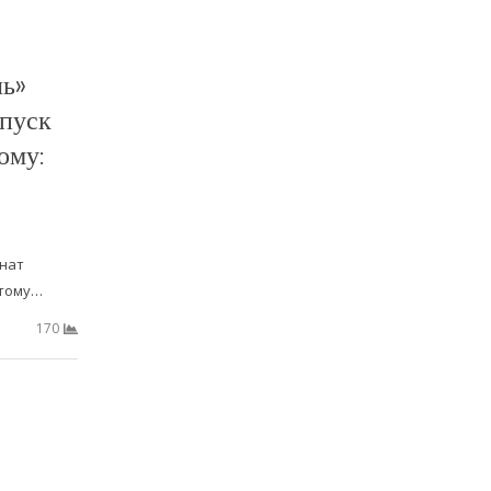
ль»
ипуск
ому:
інат
ютому…
170