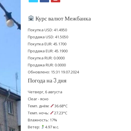
w
a
o
i
c
u
Курс валют Межбанка
t
e
t
Покупка USD: 41.4950
t
b
u
Продажа USD: 41.5050
e
o
b
Покупка EUR: 45.1700
Продажа EUR: 45.1900
r
o
e
Покупка RUR: 0.0000
k
Продажа RUR: 0.0000
Обновлено: 15:31 19.07.2024
Погода на 3 дня
Четверг, 6 августа
Clear - ясно
Темп. днём:
36.68°C
Темп. ночь:
27.23°C
Влажность: 17%
Ветер:
4.97 м.с.