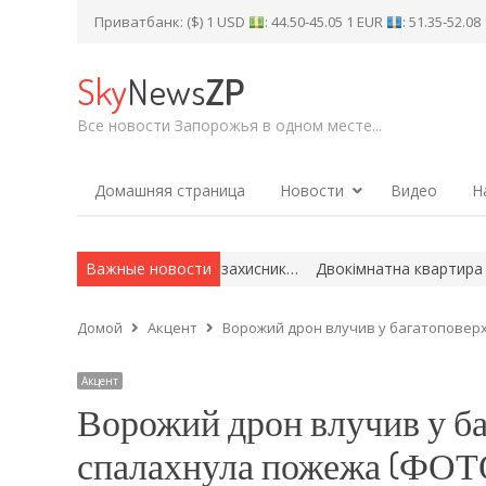
Приватбанк: ($) 1 USD
: 44.50-45.05 1 EUR
: 51.35-52.0
Sky
News
ZP
Все новости Запорожья в одном месте...
Домашняя страница
Новости
Видео
Н
війні загинув захисник…
Важные новости
Двокімнатна квартира за 1 млн грн: у 
Домой
Акцент
Ворожий дрон влучив у багатоповерх
Акцент
Ворожий дрон влучив у ба
спалахнула пожежа (ФОТ