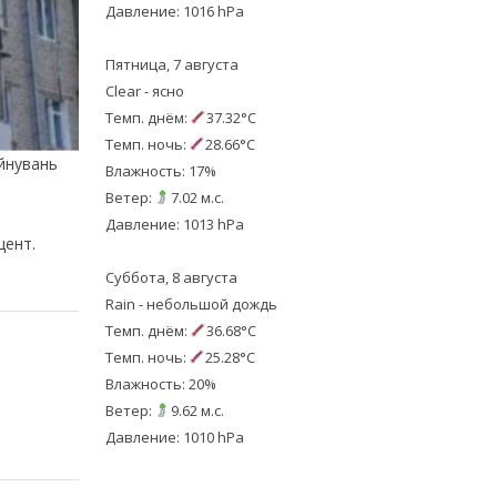
Давление: 1016 hPa
Пятница, 7 августа
Clear - ясно
Темп. днём:
37.32°C
Темп. ночь:
28.66°C
уйнувань
Влажность: 17%
Ветер:
7.02 м.с.
Давление: 1013 hPa
цент.
Суббота, 8 августа
Rain - небольшой дождь
Темп. днём:
36.68°C
Темп. ночь:
25.28°C
Влажность: 20%
Ветер:
9.62 м.с.
Давление: 1010 hPa