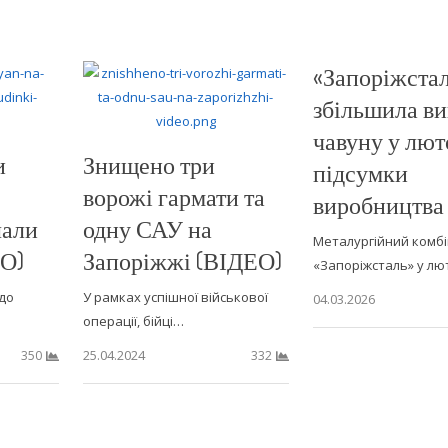
«Запоріжста
збільшила в
чавуну у лют
и
Знищено три
підсумки
ворожі гармати та
виробництва
лали
одну САУ на
Металургійний комб
О)
Запоріжжі (ВІДЕО)
«Запоріжсталь» у л
до
У рамках успішної військової
04.03.2026
операції, бійці…
25.04.2024
350
332