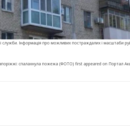
ені служби. Інформація про можливих постраждалих і масштаби р
апоріжжі: спалахнула пожежа (ФОТО) first appeared on Портал Ак