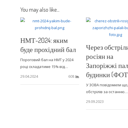
You may also like...
НМТ-2024: яким
Через обстріл
буде прохідний бал
росіян на
Пороговий бал на НМТ у 2024
Запоріжжі па
році складатиме 15% від…
будинки (ФОТ
29.04.2024
608
У ЗОВА повідомили що
обстрілів за останню…
29.09.2023