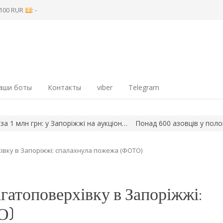
8 100 RUR
: -
аши боты
Контакты
viber
Telegram
Запоріжжі на аукціон…
Понад 600 азовців у полоні РФ: майже по
івку в Запоріжжі: спалахнула пожежа (ФОТО)
гатоповерхівку в Запоріжжі:
О)