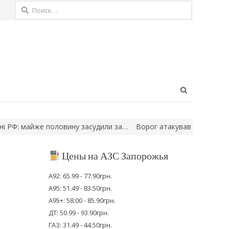
Найти:
Open
search
panel
ловину засудили за…
Ворог атакував центр Запоріжжя: пошкод
Цены на АЗС Запорожья
А92: 65.99 - 77.90грн.
А95: 51.49 - 83.50грн.
А95+: 58.00 - 85.90грн.
ДТ: 50.99 - 93.90грн.
ГАЗ: 31.49 - 44.50грн.