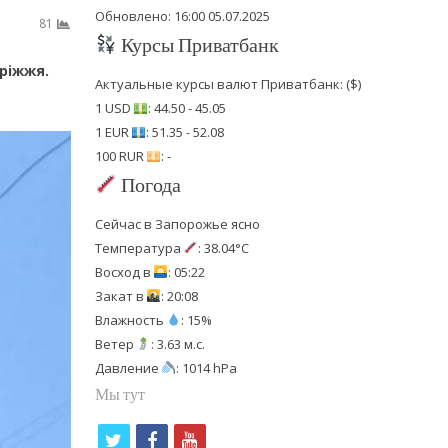
Обновлено: 16:00 05.07.2025
81
Курсы Приватбанк
ріжжя.
Актуальные курсы валют Приватбанк: ($)
1 USD
: 44.50 - 45.05
1 EUR
: 51.35 - 52.08
100 RUR
: -
Погода
Сейчас в Запорожье ясно
Температура
: 38.04°C
Восход в
: 05:22
Закат в
: 20:08
Влажность
: 15%
Ветер
: 3.63 м.с.
Давление
: 1014 hPa
Мы тут
t
f
y