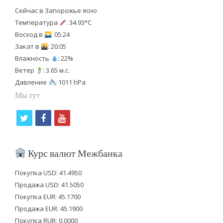
Сейчас в Запорожье ясно
Температура
: 34.93°C
Восход в
: 05:24
Закат в
: 20:05
Влажность
: 22%
Ветер
: 3.65 м.с.
Давление
: 1011 hPa
Мы тут
t
f
y
w
a
o
i
c
u
Курс валют Межбанка
t
e
t
Покупка USD: 41.4950
t
b
u
Продажа USD: 41.5050
e
o
b
Покупка EUR: 45.1700
Продажа EUR: 45.1900
r
o
e
Покупка RUR: 0.0000