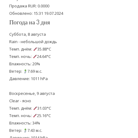
k
Продажа RUR: 0.0000
Обновлено: 15:31 19.07.2024
Погода на 3 дня
Суббота, 8 августа
Rain - небольшой дождь
Темп. днём:
35.88°C
Темп. ночь:
24.64°C
Влажность: 20%
Ветер:
7.69 м.с.
Давление: 1011 hPa
Воскресенье, 9 августа
Clear - ясно
Темп. днём:
31.03°C
Темп. ночь:
25.16°C
Влажность: 34%
Ветер:
7.43 м.с.
Давление: 1014 hPa