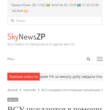
Приватбанк: ($) 1 USD
: 44.50-45.05 1 EUR
: 51.35-52.08
100 RUR
: -
Найти:
Sky
News
ZP
Все новости Запорожья в одном месте...
Open
Menu
Menu
search
panel
армейские методы.
Важные новости
Армія РФ за минулу добу завдала понад 970
Домой
Vgorode
ВСУ нуждаются в помощи украинцев перед
Vgorode
ВСУ нуждаются в помощи