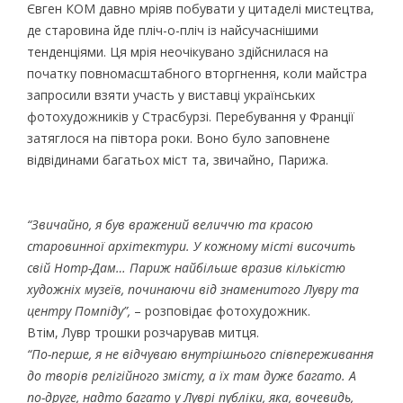
Євген КОМ давно мріяв побувати у цитаделі мистецтва,
де старовина йде пліч-о-пліч із найсучаснішими
тенденціями. Ця мрія неочікувано здійснилася на
початку повномасштабного вторгнення, коли майстра
запросили взяти участь у виставці українських
фотохудожників у Страсбурзі. Перебування у Франції
затяглося на півтора роки. Воно було заповнене
відвідинами багатьох міст та, звичайно, Парижа.
“Звичайно, я був вражений величчю та красою
старовинної архітектури. У кожному місті височить
свій Нотр-Дам… Париж найбільше вразив кількістю
художніх музеїв, починаючи від знаменитого Лувру та
центру Помпіду”,
– розповідає фотохудожник.
Втім, Лувр трошки розчарував митця.
“По-перше, я не відчуваю внутрішнього співпереживання
до творів релігійного змісту, а їх там дуже багато. А
по-друге, надто багато у Луврі публіки, яка, вочевидь,