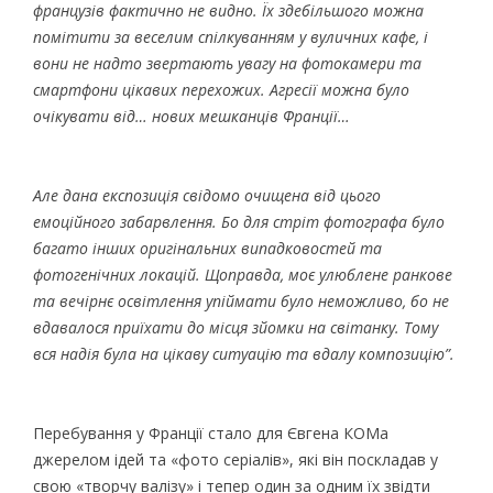
французів фактично не видно. Їх здебільшого можна
помітити за веселим спілкуванням у вуличних кафе, і
вони не надто звертають увагу на фотокамери та
смартфони цікавих перехожих. Агресії можна було
очікувати від… нових мешканців Франції…
Але дана експозиція свідомо очищена від цього
емоційного забарвлення. Бо для стріт фотографа було
багато інших оригінальних випадковостей та
фотогенічних локацій. Щоправда, моє улюблене ранкове
та вечірнє освітлення упіймати було неможливо, бо не
вдавалося приїхати до місця зйомки на світанку. Тому
вся надія була на цікаву ситуацію та вдалу композицію”.
Перебування у Франції стало для Євгена КОМа
джерелом ідей та «фото серіалів», які він поскладав у
свою «творчу валізу» і тепер один за одним їх звідти