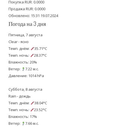
Покупка RUR: 0.0000
k
Продажа RUR: 0.0000
Обновлено: 15:31 19.07.2024
Погода на 3 дня
Пятница, 7 августа
Clear - ясно
Темп. днём:
35.71°C
Темп. ночь:
28.37°C
Влажность: 20%
Ветер:
7.22 м.с.
Давление: 1014 hPa
Суббота, 8 августа
Rain - дождь
Темп. днём:
38.04°C
Темп. ночь:
23.52°C
Влажность: 17%
Ветер:
7.66 м.с.