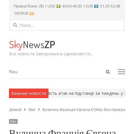
Приватбанк: ($) 1 USD
: 44.50-45.05 1 EUR
: 51.25-52.08
100 RUR
: -
Найти:
Sky
News
ZP
Все новости Запорожья в одном месте...
Open
Menu
Menu
search
panel
рмейские методы.
Важные новости
Шість атак на підстанції за тиждень: у Запорі
Домой
Миг
Вулична Франція Євгена КОМа: без прикрас і ш
Миг
Вулична Франція Євгена