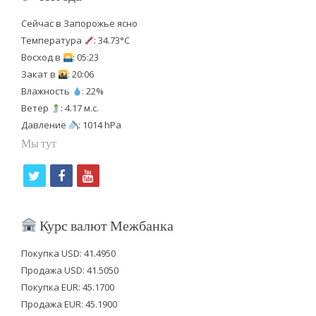
Сейчас в Запорожье ясно
Температура
: 34.73°C
Восход в
: 05:23
Закат в
: 20:06
Влажность
: 22%
Ветер
: 4.17 м.с.
Давление
: 1014 hPa
Мы тут
t
f
y
w
a
o
i
c
u
Курс валют Межбанка
t
e
t
Покупка USD: 41.4950
t
b
u
Продажа USD: 41.5050
e
o
b
Покупка EUR: 45.1700
Продажа EUR: 45.1900
r
o
e