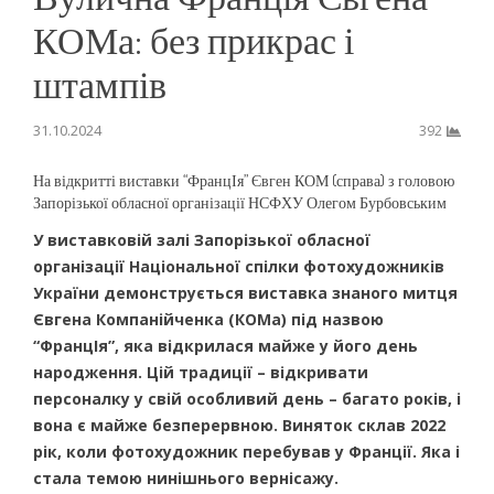
КОМа: без прикрас і
штампів
31.10.2024
392
На відкритті виставки “ФранцІя” Євген КОМ (справа) з головою
Запорізької обласної організації НСФХУ Олегом Бурбовським
У виставковій залі Запорізької обласної
організації Національної спілки фотохудожників
України демонструється виставка знаного митця
Євгена Компанійченка (КОМа) під назвою
“ФранцІя”, яка відкрилася майже у його день
народження. Цій традиції – відкривати
персоналку у свій особливий день – багато років, і
вона є майже безперервною. Виняток склав 2022
рік, коли фотохудожник перебував у Франції. Яка і
стала темою нинішнього вернісажу.