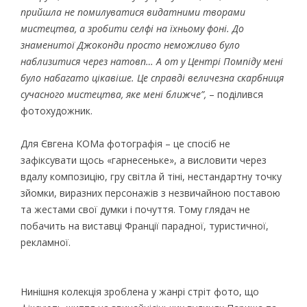
прийшла не помилуватися видатними творами
мистецтва, а зробити селфі на їхньому фоні. До
знаменитої Джоконди просто неможливо було
наблизитися через натовп… А от у Центрі Помпіду мені
було набагато цікавіше. Це справді величезна скарбниця
сучасного мистецтва, яке мені ближче”,
– поділився
фотохудожник.
Для Євгена КОМа фотографія – це спосіб не
зафіксувати щось «гарнесеньке», а висловити через
вдалу композицію, гру світла й тіні, нестандартну точку
зйомки, виразних персонажів з незвичайною поставою
та жестами свої думки і почуття. Тому глядач не
побачить на виставці Франції парадної, туристичної,
рекламної.
Нинішня колекція зроблена у жанрі стріт фото, що