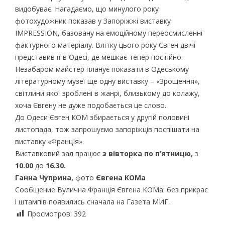
видобуває. Нагадаємо, що минулого року
фотохудожник показав у Запоріжжі виставку
IMPRESSION, базовану на емоційному переосмисленні
фактурного матеріалу. Влітку цього року Євген двічі
представив її в Одесі, де мешкає тепер постійно.
Незабаром майстер планує показати в Одеському
літературному музеї ще одну виставку – «Зрощення»,
світлини якої зроблені в жанрі, близькому до колажу,
хоча Євгену не дуже подобається це слово.
До Одеси Євген КОМ збирається у другій половині
листопада, тож запрошуємо запоріжців поспішати на
виставку «ФранцІя».
Виставковий зал працює
з вівторка по п’ятницю,
з
10.00
до
16.30.
Ганна Чуприна,
фото
Євгена КОМа
Сообщение Вулична Франція Євгена КОМа: без прикрас
і штампів появились сначала на Газета МИГ.
Просмотров:
392