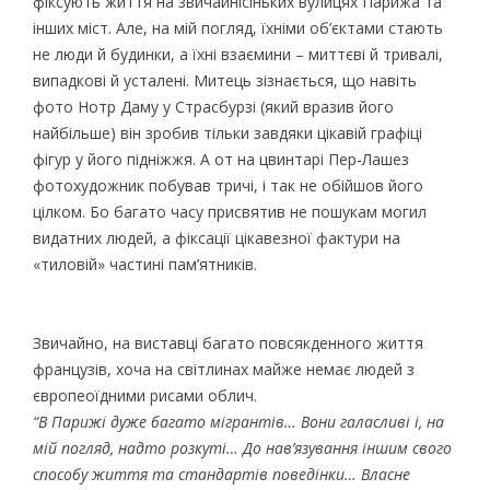
фіксують життя на звичайнісіньких вулицях Парижа та
інших міст. Але, на мій погляд, їхніми об’єктами стають
не люди й будинки, а їхні взаємини – миттєві й тривалі,
випадкові й усталені. Митець зізнається, що навіть
фото Нотр Даму у Страсбурзі (який вразив його
найбільше) він зробив тільки завдяки цікавій графіці
фігур у його підніжжя. А от на цвинтарі Пер-Лашез
фотохудожник побував тричі, і так не обійшов його
цілком. Бо багато часу присвятив не пошукам могил
видатних людей, а фіксації цікавезної фактури на
«тиловій» частині пам’ятників.
Звичайно, на виставці багато повсякденного життя
французів, хоча на світлинах майже немає людей з
європеоїдними рисами облич.
“В Парижі дуже багато мігрантів… Вони галасливі і, на
мій погляд, надто розкуті… До нав’язування іншим свого
способу життя та стандартів поведінки… Власне