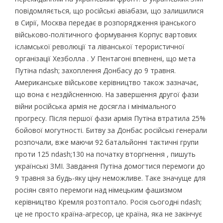
повідомляється, що російські авіабази, що залишилися
в Сирії, Москва передає в розпорядження іранського
військово-політичного формування Корпус вартових
ісламської революції та ліванської терористичної
організації Хезболла . У Пентагоні впевнені, що мета
Путіна ndash; захоплення Донбасу до 9 травня.
Американське військове керівництво також зазначає,
що вона є нездійсненною. На завершення другої фази
війни російська армія не досягла і мінімального
прогресу. Після першої фази армія Путіна втратила 25%
бойової могутності. Битву за Донбас російські генерали
розпочали, вже маючи 92 батальйонні тактичні групи
проти 125 ndash;130 на початку вторгнення , пишуть
українські ЗМІ. Завдання Путіна домогтися перемоги до
9 травня за будь-яку ціну неможливе. Таке значуще для
росіян свято перемоги над німецьким фашизмом
керівництво Кремля розтоптало. Росія сьогодні ndash;
це не просто країна-агресор, це країна, яка не закінчує