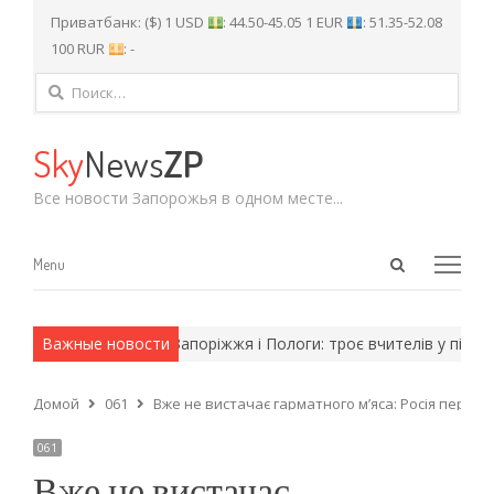
Приватбанк: ($) 1 USD
: 44.50-45.05 1 EUR
: 51.35-52.08
100 RUR
: -
Найти:
Sky
News
ZP
Все новости Запорожья в одном месте...
Open
Menu
Menu
search
panel
армейские методы.
Важные новости
Запоріжжя і Пологи: троє вчителів у півфіна
Домой
061
Вже не вистачає гарматного мʼяса: Росія перекида
061
Вже не вистачає