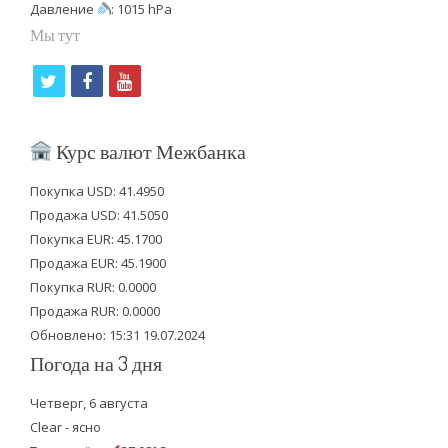
Давление
: 1015 hPa
Мы тут
t
f
y
w
a
o
i
c
u
Курс валют Межбанка
t
e
t
Покупка USD: 41.4950
t
b
u
Продажа USD: 41.5050
e
o
b
Покупка EUR: 45.1700
Продажа EUR: 45.1900
r
o
e
Покупка RUR: 0.0000
k
Продажа RUR: 0.0000
Обновлено: 15:31 19.07.2024
Погода на 3 дня
Четверг, 6 августа
Clear - ясно