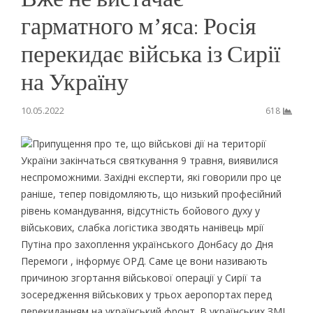
гарматного мʼяса: Росія
перекидає війська із Сирії
на Україну
10.05.2022
618
Припущення про те, що військові дії на території
України закінчаться святкування 9 травня, виявилися
неспроможними. Західні експерти, які говорили про це
раніше, тепер повідомляють, що низький професійний
рівень командування, відсутність бойового духу у
військових, слабка логістика зводять нанівець мрії
Путіна про захоплення українського Донбасу до Дня
Перемоги , інформує ОРД. Саме це вони називають
причиною згортання військової операції у Сирії та
зосередження військових у трьох аеропортах перед
перекиданням на український фронт. В українських ЗМІ