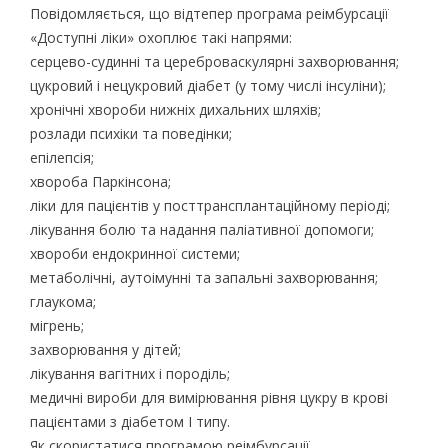
Повідомляється, що відтепер програма реімбурсації
«Доступні ліки» охоплює такі напрями:
серцево-судинні та цереброваскулярні захворювання;
цукровий і нецукровий діабет (у тому числі інсуліни);
хронічні хвороби нижніх дихальних шляхів;
розлади психіки та поведінки;
епілепсія;
хвороба Паркінсона;
ліки для пацієнтів у посттрансплантаційному періоді;
лікування болю та надання паліативної допомоги;
хвороби ендокринної системи;
метаболічні, аутоімунні та запальні захворювання;
глаукома;
мігрень;
захворювання у дітей;
лікування вагітних і породіль;
медичні вироби для вимірювання рівня цукру в крові
пацієнтами з діабетом I типу.
Як скористатися програмою реімбурсації