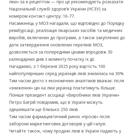
ліки» за е-рецептом — про це рекомендують розказати
Національній службі здоров’я України (НСЗУ) за
номером контакт-центру: 16-77.
Насамкінець у МОЗ нагадали, що відповідно до Порядку
реімбурсації, реалізація лікарських засобів та медичних
виробів, включених до програми, а також закуплених до
дати затвердження оновлених переліків МОЗ,
дозволяється за попередніми цінами впродовж 30
календарних днів з моменту початку їх дії.
Нагадаємо, з 1 березня 2025 року вартість 100
найпопулярніших серед українців ліків знизилась на 30%.
Тим часом дехто з економічних аналітиків вважає: після
«зниження» цін на ліки українці платитимуть більше.
Пізніше президент асоціації «Виробники ліків України»
Петро Багрій повідомив, що в Україні можуть
здешевшати ще близько 250 ліків.
Тим часом фармацевтичний ринок «просів» після
заборони маркетингових договорів у цій галузі.
Читайте також, чому продажі ліків в Україні падають у