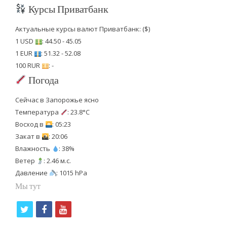
Курсы Приватбанк
Актуальные курсы валют Приватбанк: ($)
1 USD
: 44.50 - 45.05
1 EUR
: 51.32 - 52.08
100 RUR
: -
Погода
Сейчас в Запорожье ясно
Температура
: 23.8°C
Восход в
: 05:23
Закат в
: 20:06
Влажность
: 38%
Ветер
: 2.46 м.с.
Давление
: 1015 hPa
Мы тут
t
f
y
w
a
o