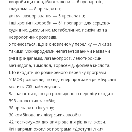
хвороби щитоподібної залози — 6 препаратів;
глаукома — 8 препаратів;
дитячі захворювання — 5 препаратів;
інші хронічні хвороби — 61 препарат для серцево-
судинних, дихальних, метаболічних, психічних та
неврологічних розладів.
Уточнюється, що в оновленому переліку — ліки за
такими Міжнародними непатентованими назвами
(МНН): індапамід, латанопрост, левотироксин,
метилдопа, тимолол, торасемід, фолієва кислота.
Що входить до розширеного переліку програми
У МОЗ розповіли, що відтепер програма реімбурсації
містить 705 найменувань.
Зазначається, що до розширеного переліку входять:
595 лікарських засобів;
38 препаратів інсуліну;
30 комбінованих лікарських засобів;
42 тест-смужок для вимірювання рівня глюкози.
Які напрями охоплює програма «Доступні ліки»