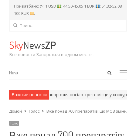
Приватбанк: ($) 1 USD
: 44.50-45.05 1 EUR
: 51.32-52.08
100 RUR
: -
Найти:
Sky
News
ZP
Все новости Запорожья в одном месте...
Open
Menu
Menu
search
panel
рмейские методы.
Важные новости
Запоріжжя посіло третє місце у конкурсі «М
Домой
Голос
Вже понад 700 препаратів: що МОЗ змінило у п
Голос
Вже понад 700 препаратів: