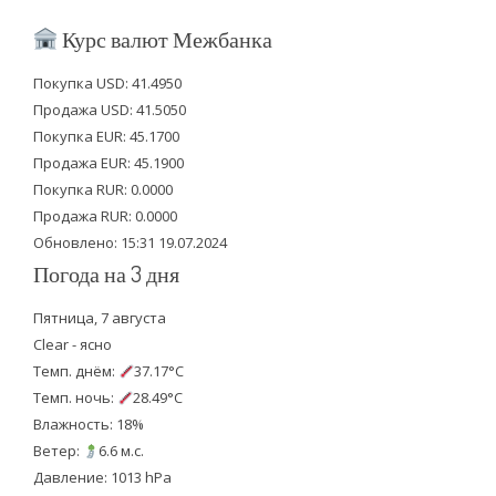
i
c
u
Курс валют Межбанка
t
e
t
Покупка USD: 41.4950
t
b
u
Продажа USD: 41.5050
e
o
b
Покупка EUR: 45.1700
Продажа EUR: 45.1900
r
o
e
Покупка RUR: 0.0000
k
Продажа RUR: 0.0000
Обновлено: 15:31 19.07.2024
Погода на 3 дня
Пятница, 7 августа
Clear - ясно
Темп. днём:
37.17°C
Темп. ночь:
28.49°C
Влажность: 18%
Ветер:
6.6 м.с.
Давление: 1013 hPa