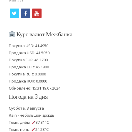
t
f
y
w
a
o
i
c
u
Курс валют Межбанка
t
e
t
Покупка USD: 41.4950
t
b
u
Продажа USD: 41.5050
e
o
b
Покупка EUR: 45.1700
Продажа EUR: 45.1900
r
o
e
Покупка RUR: 0.0000
k
Продажа RUR: 0.0000
Обновлено: 15:31 19.07.2024
Погода на 3 дня
Суббота, 8 августа
Rain - небольшой дождь
Темп. днём:
37.31°C
Темп. ночь:
24.28°C