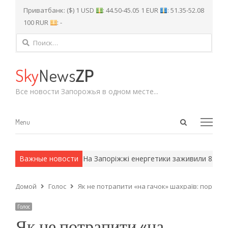
Приватбанк: ($) 1 USD
: 44.50-45.05 1 EUR
: 51.35-52.08
100 RUR
: -
Найти:
Sky
News
ZP
Все новости Запорожья в одном месте...
Open
Menu
Menu
search
panel
 армейские методы.
Важные новости
На Запоріжжі енергетики заживили 83 тися
Домой
Голос
Як не потрапити «на гачок» шахраїв: поради 
Голос
Як не потрапити «на