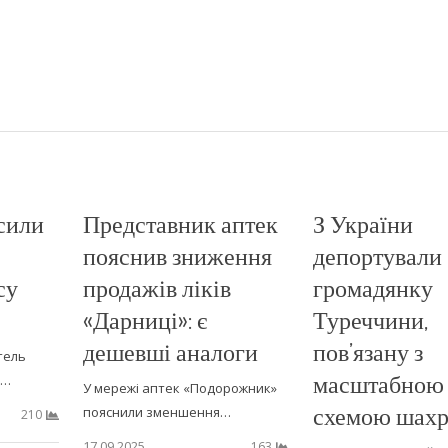
сили
Представник аптек
З України
пояснив зниження
депортували
су
продажів ліків
громадянку
«Дарниці»: є
Туреччини,
дешевші аналоги
пов’язану з
тель
масштабною
я…
У мережі аптек «Подорожник»
схемою шахр
пояснили зменшення…
210
17.09.2025
163