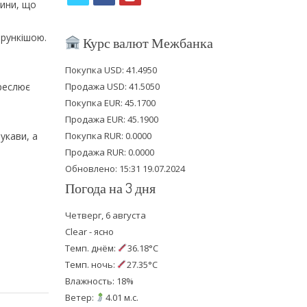
нини, що
w
a
o
i
c
u
трункішою.
Курс валют Межбанка
t
e
t
Покупка USD: 41.4950
t
b
u
креслює
Продажа USD: 41.5050
e
o
b
Покупка EUR: 45.1700
Продажа EUR: 45.1900
r
o
e
укави, а
Покупка RUR: 0.0000
k
Продажа RUR: 0.0000
Обновлено: 15:31 19.07.2024
Погода на 3 дня
Четверг, 6 августа
Clear - ясно
Темп. днём:
36.18°C
Темп. ночь:
27.35°C
Влажность: 18%
Ветер:
4.01 м.с.