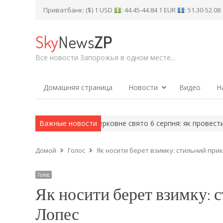
Приватбанк: ($) 1 USD
: 44.45-44.84 1 EUR
: 51.30-52.0
Sky
News
ZP
Все новости Запорожья в одном месте...
Домашняя страница
Новости
Видео
Н
четвер, 6 серпня
Важные новости
Церковне свято 6 серпня: як провести цей де
Домой
Голос
Як носити берет взимку: стильний при
Голос
Як носити берет взимку: 
Лопес