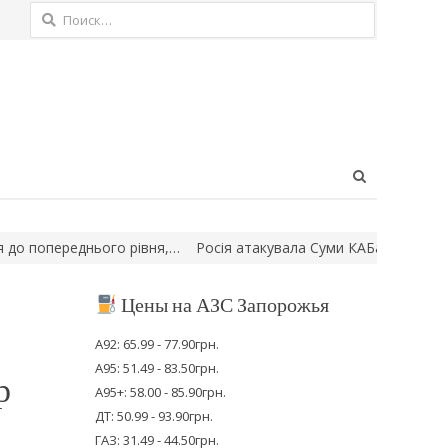
Найти:
Open
search
panel
ереднього рівня,…
Росія атакувала Суми КАБами: пошкоджено 
Цены на АЗС Запорожья
А92: 65.99 - 77.90грн.
А95: 51.49 - 83.50грн.
р
А95+: 58.00 - 85.90грн.
ДТ: 50.99 - 93.90грн.
ГАЗ: 31.49 - 44.50грн.