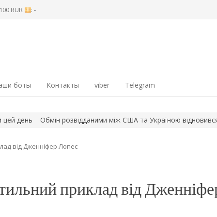
8 100 RUR
: -
аши боты
Контакты
viber
Telegram
нь
Обмін розвідданими між США та Україною відновився до поп
клад від Дженніфер Лопес
стильний приклад від Дженніфе