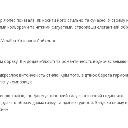
р Лопес показала, як носити його стильно та сучасно. У своєму
вими кольорами та чіткими силуетами, створивши елегантний обра
К-Україна Катерини Собкової.
 образу. Він додає м’якості та романтичності, водночас знімаю
ідкреслює витонченість стилю. Крім того, відтінок берета гармон
існу композицію.
еною талією, що формує жіночний силует «пісочний годинник».
 додають образу драматизму та архітектурності. Завдяки цьому в
сним.