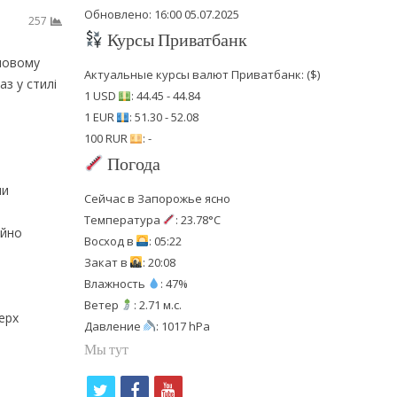
Обновлено: 16:00 05.07.2025
257
Курсы Приватбанк
 новому
Актуальные курсы валют Приватбанк: ($)
з у стилі
1 USD
: 44.45 - 44.84
1 EUR
: 51.30 - 52.08
100 RUR
: -
Погода
чи
Сейчас в Запорожье ясно
Температура
: 23.78°C
ійно
Восход в
: 05:22
Закат в
: 20:08
Влажность
: 47%
Ветер
: 2.71 м.с.
ерх
Давление
: 1017 hPa
Мы тут
t
f
y