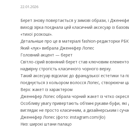
22.01.2026
Берет знову повертається у зимові образи, і Дженніфе
виході зірка поєднала цей класичний аксесуар із базо
«тихої розкоші».
Детальніше про це в матеріалі fashion-редакторки РБ
Який «лук» вибрала Дженніфер Лопес
Головний акцент — берет
Світло-сірий вовняний берет став ключовим елементом
надмірну строгість класичного чорного верху.
Такий аксесуар відсилає до французької естетики та п
поєднується з кольором волосся Лопес, створюючи ціл
Верх: жакет із характером
Дженніфер Лопес обрала чорний жакет із чітко окресл
Особливу увагу привертають об’ємні рукави-буфи, які
виглядає не просто класичним, а дизайнерським і суча
Дженніфер Лопес (фото: instagram.com/jlo)
Низ: широкі штани палацо