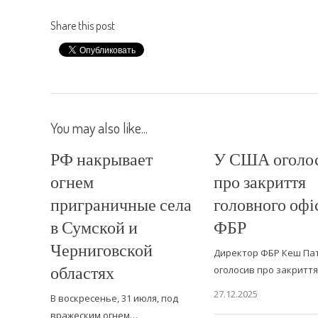
Share this post
You may also like...
РФ накрывает
У США оголо
огнем
про закриття
приграничные села
головного офі
в Сумской и
ФБР
Черниговской
Директор ФБР Кеш Па
областях
оголосив про закритт
27.12.2025
В воскресенье, 31 июля, под
вражеским огнем…