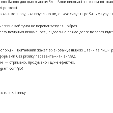
ьною базою для цього ансамблю. Вони виконані з костюмної тка
ї розкоші.
икаль кольору, яка візуально подовжує силует і робить фігуру с
й масивна каблучка не перевантажують образ.
азу вечірньої вишуканості, а ідеально пряме довге волосся під
пропорцій. Приталений жакет врівноважує широкі штани та пишні р
 формами без ризику перевантажити вигляд.
нні — стримано, продумано і дуже ефектно.
gram.com/jlo)
ьто в клітинку.