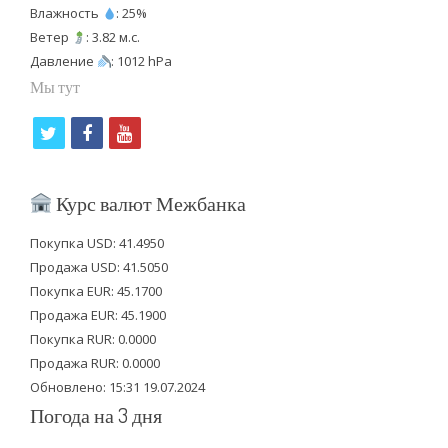
Влажность
: 25%
Ветер
: 3.82 м.с.
Давление
: 1012 hPa
Мы тут
t
f
y
w
a
o
i
c
u
Курс валют Межбанка
t
e
t
Покупка USD: 41.4950
t
b
u
Продажа USD: 41.5050
e
o
b
Покупка EUR: 45.1700
Продажа EUR: 45.1900
r
o
e
Покупка RUR: 0.0000
k
Продажа RUR: 0.0000
Обновлено: 15:31 19.07.2024
Погода на 3 дня