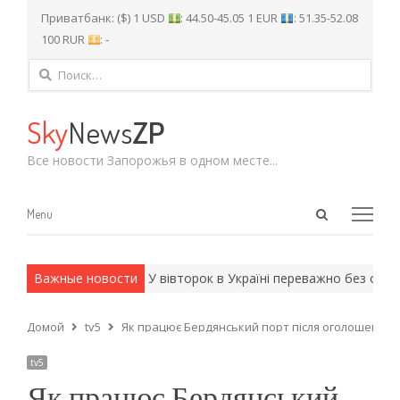
Приватбанк: ($) 1 USD
: 44.50-45.05 1 EUR
: 51.35-52.08
100 RUR
: -
Найти:
Sky
News
ZP
Все новости Запорожья в одном месте...
Open
Menu
Menu
search
panel
 армейские методы.
Важные новости
У вівторок в Україні переважно без опадів
Домой
tv5
Як працює Бердянський порт після оголошення 
tv5
Як працює Бердянський