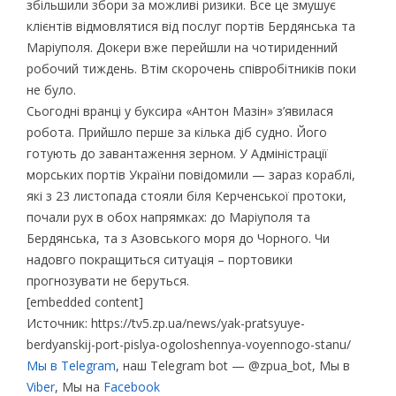
збільшили збори за можливі ризики. Все це змушує
клієнтів відмовлятися від послуг портів Бердянська та
Маріуполя. Докери вже перейшли на чотириденний
робочий тиждень. Втім скорочень співробітників поки
не було.
Сьогодні вранці у буксира «Антон Мазін» з’явилася
робота. Прийшло перше за кілька діб судно. Його
готують до завантаження зерном. У Адміністрації
морських портів України повідомили — зараз кораблі,
які з 23 листопада стояли біля Керченської протоки,
почали рух в обох напрямках: до Маріуполя та
Бердянська, та з Азовського моря до Чорного. Чи
надовго покращиться ситуація – портовики
прогнозувати не беруться.
[embedded content]
Источник: https://tv5.zp.ua/news/yak-pratsyuye-
berdyanskij-port-pislya-ogoloshennya-voyennogo-stanu/
Мы в Telegram
, наш Telegram bot — @zpua_bot, Мы в
Viber
, Мы на
Facebook