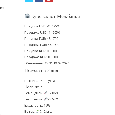
w
a
o
omu-
i
c
u
Курс валют Межбанка
t
e
t
Покупка USD: 41.4950
t
b
u
Продажа USD: 41.5050
e
o
b
Покупка EUR: 45.1700
Продажа EUR: 45.1900
r
o
e
Покупка RUR: 0.0000
k
Продажа RUR: 0.0000
Обновлено: 15:31 19.07.2024
Погода на 3 дня
Пятница, 7 августа
Clear - ясно
Темп. днём:
37.06°C
Темп. ночь:
28.63°C
Влажность: 19%
Ветер:
7.12 м.с.
5