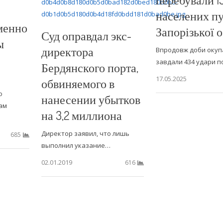
населених пу
менно
Запорізької о
Суд оправдал экс-
ы
директора
Впродовж доби окуп
завдали 434 удари п
Бердянского порта,
17.05.2025
обвиняемого в
о
нанесении убытков
ам
на 3,2 миллиона
Директор заявил, что лишь
685
выполнил указание…
02.01.2019
616