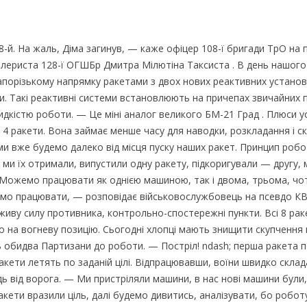
8-й. На жаль, Діма загинув, — каже офіцер 108-ї бригади ТрО на 
тилериста 128-ї ОГШБр Дмитра Мілютіна Таксиста . В день нашого
Запорізькому напрямку ракетами з двох нових реактивних устано
и. Такі реактивні системи встановлюють на причепах звичайних пі
дкістю роботи. — Це міні аналог великого БМ-21 Град . Плюси у
т 4 ракети. Вона займає менше часу для наводки, розкладання і с
 ми вже будемо далеко від місця пуску наших ракет. Принцип роб
 ми їх отримали, випустили одну ракету, підкоригували — другу,
у. Можемо працювати як однією машиною, так і двома, трьома, ч
будемо працювати, — розповідає військовослужбовець на псевдо КВ
 живу силу противника, контрольно-спостережні пункти. Всі 8 рак
емо на вогневу позицію. Сьогодні хлопці мають знищити скупчення
ть обидва Партизани до роботи. — Постріл! ndash; перша ракета п
ракети летять по заданій цілі. Відпрацювавши, воїни швидко скла
дь від ворога. — Ми пристріляли машини, в нас нові машини були,
акети вразили ціль, далі будемо дивитись, аналізувати, бо робот