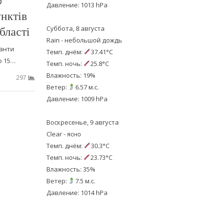
Давление: 1013 hPa
нктів
бласті
Суббота, 8 августа
Rain - небольшой дождь
анти
Темп. днём:
37.41°C
о 15…
Темп. ночь:
25.8°C
Влажность: 19%
297
Ветер:
6.57 м.с.
Давление: 1009 hPa
Воскресенье, 9 августа
Clear - ясно
Темп. днём:
30.3°C
Темп. ночь:
23.73°C
Влажность: 35%
Ветер:
7.5 м.с.
Давление: 1014 hPa