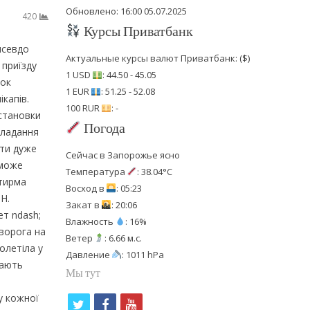
Обновлено: 16:00 05.07.2025
420
Курсы Приватбанк
псевдо
Актуальные курсы валют Приватбанк: ($)
 приїзду
1 USD
: 44.50 - 45.05
вок
1 EUR
: 51.25 - 52.08
капів.
100 RUR
: -
становки
Погода
кладання
оти дуже
Сейчас в Запорожье ясно
 може
Температура
: 38.04°C
отирма
Восход в
: 05:23
Н.
Закат в
: 20:06
ет ndash;
Влажность
: 16%
 ворога на
Ветер
: 6.66 м.с.
олетіла у
Давление
: 1011 hPa
дають
Мы тут
у кожної
t
f
y