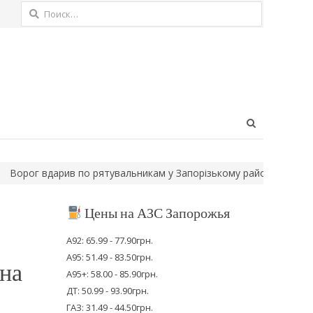
Найти:
Open
search
panel
 вдарив по рятувальникам у Запорізькому районі, коли вони гас
Цены на АЗС Запорожья
А92: 65.99 - 77.90грн.
А95: 51.49 - 83.50грн.
 на
А95+: 58.00 - 85.90грн.
ДТ: 50.99 - 93.90грн.
ГАЗ: 31.49 - 44.50грн.