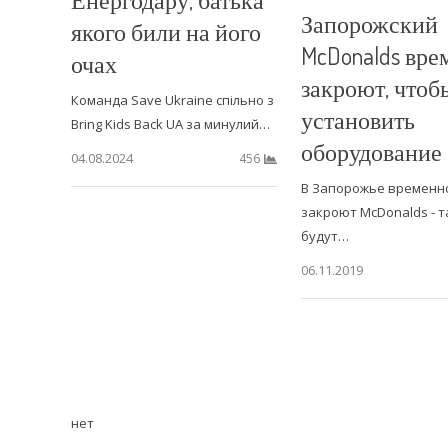
Запорожский
якого били на його
McDonalds вре
очах
закроют, чтоб
Команда Save Ukraine спільно з
установить
Bring Kids Back UA за минулий…
оборудование
04.08.2024
456
В Запорожье временн
закроют McDonalds - т
будут…
06.11.2019
нет