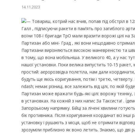
14.11.2023
— Товариш, котрий нас вчив, попав під обстріл в 12
Галл , підписуючи ракети в пам’ять про загиблого ар
воїни 108-ї бригади ТрО мали вразити ворожі цілі на 
Партизан або міні- Град , які вони нещодавно отримал
Партизани вирізняються високою маневреністю та шви
в тому, що вона мобільніша. У великого 40, а у нас ту
нашої установки. Поки велика випустить 10-15 ракет,
простий: аеророзвідка полетіла, нам дали координати,
будуть ще якісь коригування, потім і третю, четверт
ndash; немає різниці, все залежить від цілі, по якій 
Партизан може вражати будь-які цілі: ворожу техніку,
в установках. На кожній з них напис За Таксиста! . Їд
Запорізькому напрямку. Бійці за лічені хвилини готую
бік противника. Після коригування координат всі інші 
установку і рушають з місця, щоб не отримати відпові
зрозуміли приблизно як воно летить. Знаємо, що дві р