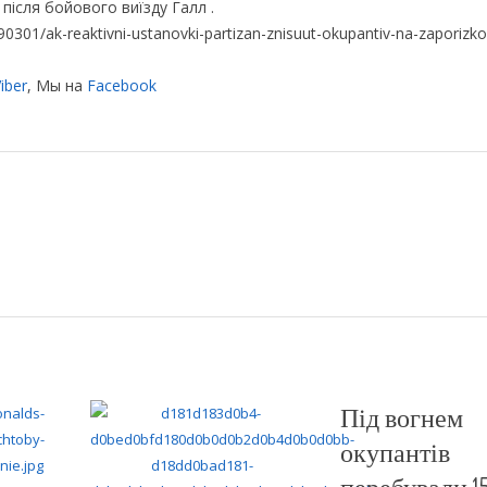
після бойового виїзду Галл .
301/ak-reaktivni-ustanovki-partizan-znisuut-okupantiv-na-zaporizk
iber
, Мы на
Facebook
Під вогнем
окупантів
перебували 1