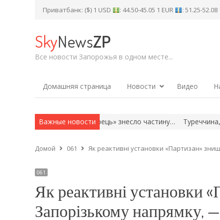
Приватбанк: ($) 1 USD
: 44.50-45.05 1 EUR
: 51.25-52.0
Sky
News
ZP
Все новости Запорожья в одном месте...
Домашняя страница
Новости
Видео
Н
 на стадіоні «Чорноморець» знесло частину…
Важные новости
Туреччина, Саудів
Домой
061
Як реактивні установки «Партизан» зни
061
Як реактивні установки «
Запорізькому напрямк