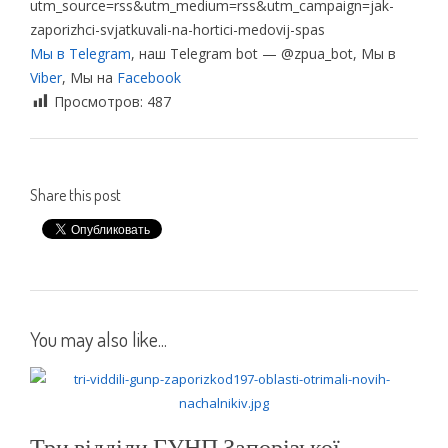
utm_source=rss&utm_medium=rss&utm_campaign=jak-
zaporizhci-svjatkuvali-na-hortici-medovij-spas
Мы в Telegram
, наш Telegram bot — @zpua_bot, Мы в
Viber
, Мы на
Facebook
Просмотров:
487
Share this post
You may also like...
Три відділи ГУНП Запорізької