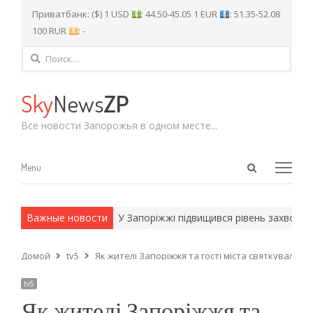
Приватбанк: ($) 1 USD
: 44.50-45.05 1 EUR
: 51.35-52.08
100 RUR
: -
Найти:
Sky
News
ZP
Все новости Запорожья в одном месте...
Open
Menu
Menu
search
panel
и армейские методы.
Важные новости
У Запоріжжі підвищився рівень захворюван
Домой
tv5
Як жителі Запоріжжя та гості міста святкували 
tv5
Як жителі Запоріжжя та