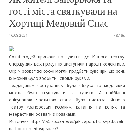
гості міста святкували на
Хортиці Медовий Спас
16.08.2021
487
Сотні людей приїхали на гуляння до Кінного театру.
Спершу для всіх присутніх виступили народні колективи.
Окрім розваг всі охочі могли придбати сувеніри. До речі,
їх можна було зробити і своїми руками.
Традиційним частуванням були яблука та мед, який
можна було скуштувати та купити. А найбільш
очікуваною частиною свята була вистава Кінного
театру «Запорозькі козаки», катання на конях та
інтерактивні розваги з козаками.
Источник: https://tv5.zp.ua/news/jak-zaporizhci-svjatkuvali-
na-hortici-medovij-spas/?