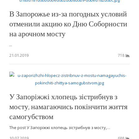
В Запорожье из-за погодных условий
отменили акцию ко Дню Соборности
на арочном мосту
...
21.01.2019
718
У Запоріжжі хлопець зістрибнув з
мосту, намагаючись покінчити життя
самогубством
The post У Запоріжжі хлопець зістрибнув з мосту,…
10.07.2019
688