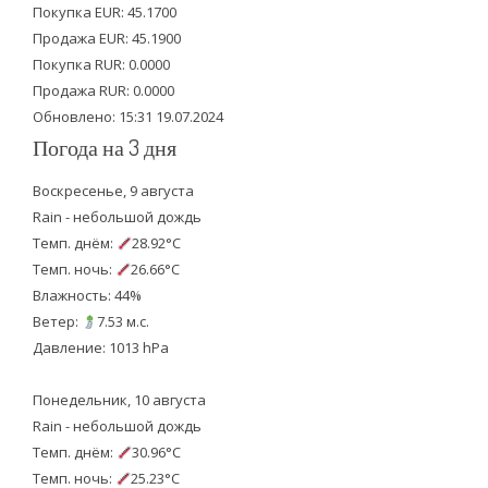
e
o
b
Покупка EUR: 45.1700
Продажа EUR: 45.1900
r
o
e
Покупка RUR: 0.0000
k
Продажа RUR: 0.0000
Обновлено: 15:31 19.07.2024
Погода на 3 дня
Воскресенье, 9 августа
Rain - небольшой дождь
Темп. днём:
28.92°C
Темп. ночь:
26.66°C
Влажность: 44%
Ветер:
7.53 м.с.
Давление: 1013 hPa
Понедельник, 10 августа
Rain - небольшой дождь
Темп. днём:
30.96°C
Темп. ночь:
25.23°C