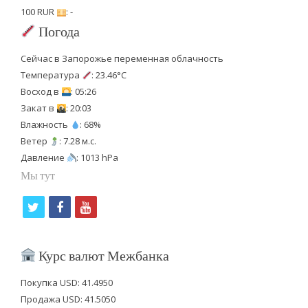
100 RUR
: -
Погода
Сейчас в Запорожье переменная облачность
Температура
: 23.46°C
Восход в
: 05:26
Закат в
: 20:03
Влажность
: 68%
Ветер
: 7.28 м.с.
Давление
: 1013 hPa
Мы тут
t
f
y
w
a
o
i
c
u
Курс валют Межбанка
t
e
t
Покупка USD: 41.4950
t
b
u
Продажа USD: 41.5050