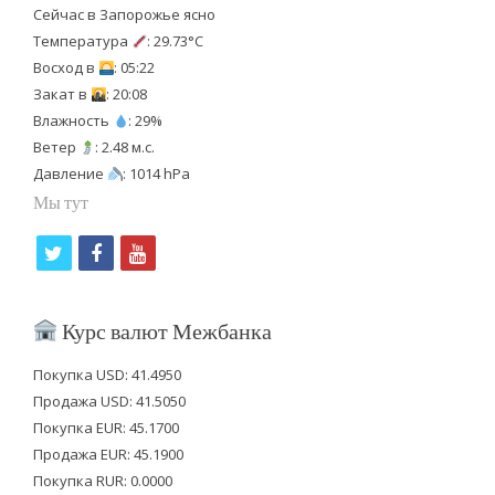
Сейчас в Запорожье ясно
Температура
: 29.73°C
Восход в
: 05:22
Закат в
: 20:08
Влажность
: 29%
Ветер
: 2.48 м.с.
Давление
: 1014 hPa
Мы тут
t
f
y
w
a
o
i
c
u
Курс валют Межбанка
t
e
t
Покупка USD: 41.4950
t
b
u
Продажа USD: 41.5050
e
o
b
Покупка EUR: 45.1700
Продажа EUR: 45.1900
r
o
e
Покупка RUR: 0.0000