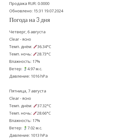
k
Продажа RUR: 0.0000
Обновлено: 15:31 19.07.2024
Погода на 3 дня
Четверг, 6 августа
Clear - ясно
Темп. днём:
36.34°C
Темп. ночь:
28.73°C
Влажность: 17%
Ветер:
4.97 м.с.
Давление: 1016 hPa
Пятница, 7 августа
Clear - ясно
Темп. днём:
37.32°C
Темп. ночь:
28.66°C
Влажность: 17%
Ветер:
7.02 м.с.
Давление: 1013 hPa