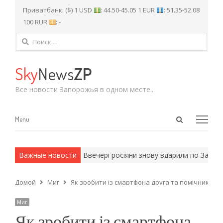
Приватбанк: ($) 1 USD
: 44.50-45.05 1 EUR
: 51.35-52.08
100 RUR
: -
Найти:
Sky
News
ZP
Все новости Запорожья в одном месте...
Open
Menu
Menu
search
panel
и армейские методы.
Важные новости
Ввечері росіяни знову вдарили по Запорі
Домой
Миг
Як зробити із смартфона друга та помічника? 
Миг
Як зробити із смартфона