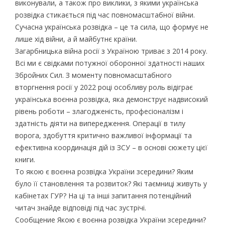
виконували, а також про виклики, з якими українська
розвідка стикається під час повномасштабної війни.
Сучасна українська розвідка – це та сила, що формує не
лише хід війни, а й майбутнє країни.
Загарбницька війна росії з Україною триває з 2014 року.
Всі ми є свідками потужної оборонної здатності наших
Збройних Сил. З моменту повномасштабного
вторгнення росії у 2022 році особливу роль відіграє
українська воєнна розвідка, яка демонструє надвисокий
рівень роботи – злагодженість, професіоналізм і
здатність діяти на випередження. Операції в тилу
ворога, здобуття критично важливої інформації та
ефективна координація дій із ЗСУ – в основі сюжету цієї
книги.
То якою є воєнна розвідка України зсередини? Яким
було її становлення та розвиток? Які таємниці живуть у
кабінетах ГУР? На ці та інші запитання потенційний
читач знайде відповіді під час зустрічі.
Сообщение Якою є воєнна розвідка України зсередини?