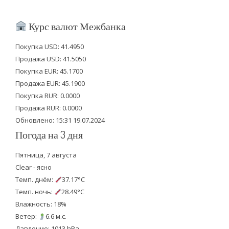
w
a
o
i
c
u
Курс валют Межбанка
t
e
t
Покупка USD: 41.4950
t
b
u
Продажа USD: 41.5050
e
o
b
Покупка EUR: 45.1700
Продажа EUR: 45.1900
r
o
e
Покупка RUR: 0.0000
k
Продажа RUR: 0.0000
Обновлено: 15:31 19.07.2024
Погода на 3 дня
Пятница, 7 августа
Clear - ясно
Темп. днём:
37.17°C
Темп. ночь:
28.49°C
Влажность: 18%
Ветер:
6.6 м.с.
Давление: 1013 hPa