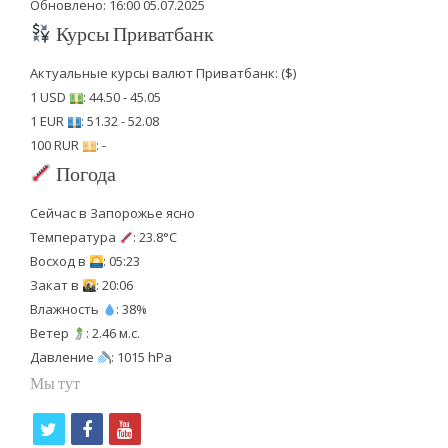
Обновлено: 16:00 05.07.2025
Курсы Приватбанк
Актуальные курсы валют Приватбанк: ($)
1 USD
: 44.50 - 45.05
1 EUR
: 51.32 - 52.08
100 RUR
: -
Погода
Сейчас в Запорожье ясно
Температура
: 23.8°C
Восход в
: 05:23
Закат в
: 20:06
Влажность
: 38%
Ветер
: 2.46 м.с.
Давление
: 1015 hPa
Мы тут
t
f
y