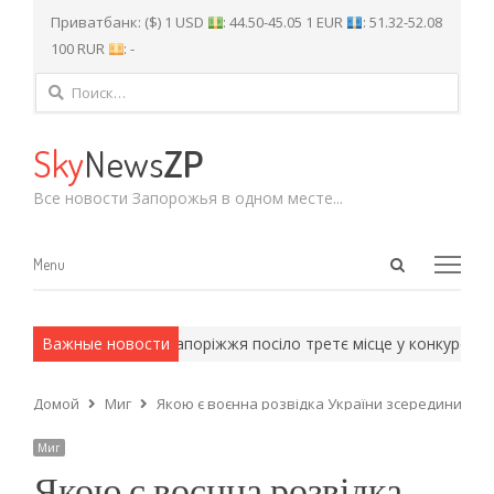
Приватбанк: ($) 1 USD
: 44.50-45.05 1 EUR
: 51.32-52.08
100 RUR
: -
Найти:
Sky
News
ZP
Все новости Запорожья в одном месте...
Open
Menu
Menu
search
panel
армейские методы.
Важные новости
Запоріжжя посіло третє місце у конкурсі «
Домой
Миг
Якою є воєнна розвідка України зсередини? По
Миг
Якою є воєнна розвідка