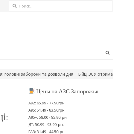
Найти:
Open
search
panel
вні заборони та дозволи дня
Бійці ЗСУ отримали особливе спо
Цены на АЗС Запорожья
А92: 65.99 - 77.90грн.
А95: 51.49 - 83.50грн.
і:
А95+: 58.00 - 85.90грн.
ДТ: 50.99 - 93.90грн.
ГАЗ: 31.49 - 44.50грн.