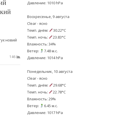
ий
Давление: 1010 hPa
ький
Воскресенье, 9 августа
Clear - ясно
Темп. днём:
30.22°C
Темп. ночь:
23.83°C
тує новий
Влажность: 34%
Ветер:
7.48 м.с.
146
Давление: 1014 hPa
Понедельник, 10 августа
Clear - ясно
Темп. днём:
29.68°C
Темп. ночь:
22.78°C
Влажность: 29%
Ветер:
6.45 м.с.
Давление: 1017 hPa