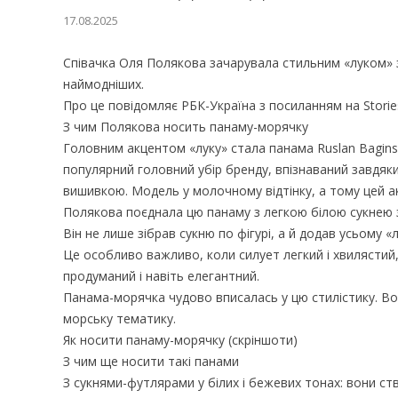
17.08.2025
Співачка Оля Полякова зачарувала стильним «луком» з
наймодніших.
Про це повідомляє РБК-Україна з посиланням на Stories
З чим Полякова носить панаму-морячку
Головним акцентом «луку» стала панама Ruslan Baginski
популярний головний убір бренду, впізнаваний завдяки
вишивкою. Модель у молочному відтінку, а тому цей ак
Полякова поєднала цю панаму з легкою білою сукнею 
Він не лише зібрав сукню по фігурі, а й додав усьому «
Це особливо важливо, коли силует легкий і хвилястий
продуманий і навіть елегантний.
Панама-морячка чудово вписалась у цю стилістику. Вон
морську тематику.
Як носити панаму-морячку (скріншоти)
З чим ще носити такі панами
З сукнями-футлярами у білих і бежевих тонах: вони с