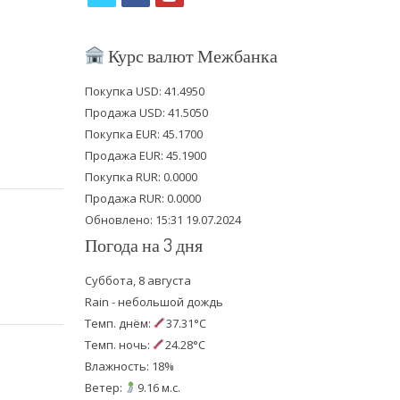
w
a
o
i
c
u
Курс валют Межбанка
t
e
t
Покупка USD: 41.4950
t
b
u
Продажа USD: 41.5050
e
o
b
Покупка EUR: 45.1700
Продажа EUR: 45.1900
r
o
e
Покупка RUR: 0.0000
k
Продажа RUR: 0.0000
Обновлено: 15:31 19.07.2024
Погода на 3 дня
Суббота, 8 августа
Rain - небольшой дождь
Темп. днём:
37.31°C
Темп. ночь:
24.28°C
Влажность: 18%
Ветер:
9.16 м.с.