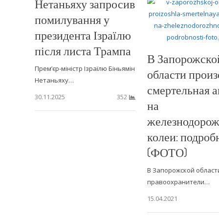
Нетаньяху запросив
помилування у
президента Ізраїлю
після листа Трампа
В Запорожско
Прем’єр-міністр Ізраїлю Біньямін
области прои
Нетаньяху…
смертельная а
30.11.2025
352
на
железнодоро
колеи: подроб
(ФОТО)
В Запорожской област
правоохранители…
15.04.2021