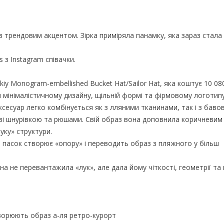
 трендовим акцентом. Зірка приміряла панамку, яка зараз стала 
 з Instagram співачки.
y Monogram-embellished Bucket Hat/Sailor Hat, яка коштує 10 080
 мінімалістичному дизайну, щільній формі та фірмовому логотипу
сесуар легко комбінується як з лляними тканинами, так і з баво
зі шнурівкою та рюшами. Свій образ вона доповнила коричневим
луку» структури.
, пасок створює «опору» і переводить образ з пляжного у більш
а не перевантажила «лук», але дала йому чіткості, геометрії та 
творюють образ а-ля ретро-курорт