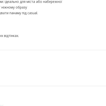
и: ідеально для міста або набережної
ії ніжному образу
вати панаму під casual.
х відтінках.