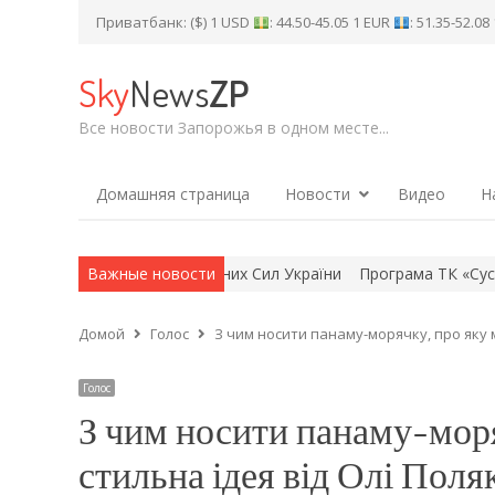
Приватбанк: ($) 1 USD
: 44.50-45.05 1 EUR
: 51.35-52.0
Sky
News
ZP
Все новости Запорожья в одном месте...
Домашняя страница
Новости
Видео
Н
 та кібербезпеки Збройних Сил України
Важные новости
Програма ТК «Суспільне 
Домой
Голос
З чим носити панаму-морячку, про яку м
Голос
З чим носити панаму-моря
стильна ідея від Олі Поля