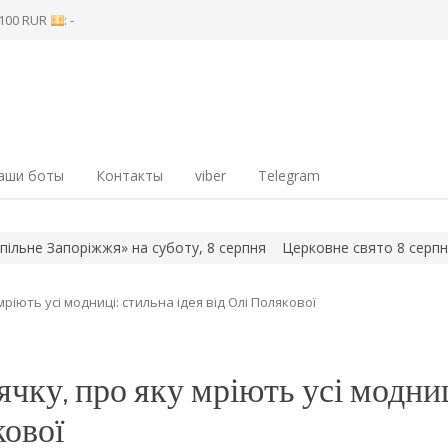
8 100 RUR
: -
аши боты
Контакты
viber
Telegram
Запоріжжя» на суботу, 8 серпня
Церковне свято 8 серпня: голо
ріють усі модниці: стильна ідея від Олі Полякової
чку, про яку мріють усі модниц
кової