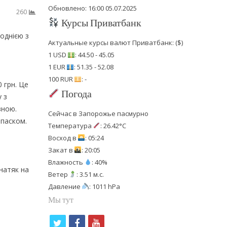
Обновлено: 16:00 05.07.2025
260
Курсы Приватбанк
однією з
Актуальные курсы валют Приватбанк: ($)
1 USD
: 44.50 - 45.05
1 EUR
: 51.35 - 52.08
100 RUR
: -
 грн. Це
Погода
 з
вною.
Сейчас в Запорожье пасмурно
 паском.
Температура
: 26.42°C
Восход в
: 05:24
Закат в
: 20:05
Влажность
: 40%
натяк на
Ветер
: 3.51 м.с.
Давление
: 1011 hPa
Мы тут
t
f
y