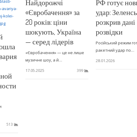
Найдорожчі
РФ готує нов
«Євробачення» за
удар: Зеленс
20 років: ціни
розкрив дані
шокують, Україна
розвідки
й
— серед лідерів
Російський режим го
зошла
ракетний удар по…
«Євробачення» — це не лише
вария
музичне шоу, а й…
28.01.2026
17.05.2025
399
жной
ности
и
513