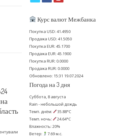
w
a
o
i
c
u
Курс валют Межбанка
t
e
t
Покупка USD: 41.4950
t
b
u
Продажа USD: 41.5050
e
o
b
Покупка EUR: 45.1700
Продажа EUR: 45.1900
r
o
e
Покупка RUR: 0.0000
k
Продажа RUR: 0.0000
Обновлено: 15:31 19.07.2024
Погода на 3 дня
424
Суббота, 8 августа
 на
Rain - небольшой дождь
бласть
Темп. днём:
35.88°C
Темп. ночь:
24.64°C
Влажность: 20%
ментували
Ветер:
7.69 м.с.