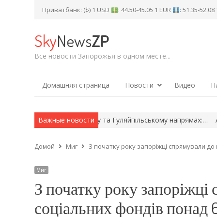
Приватбанк: ($) 1 USD
: 44.50-45.05 1 EUR
: 51.35-52.0
Sky
News
ZP
Все новости Запорожья в одном месте...
Домашняя страница
Новости
Видео
Н
нутися на Оріхівському та Гуляйпільському напрямах:…
Важные новости
Армія 
Домой
Миг
З початку року запоріжці спрямували до 
Миг
З початку року запоріжці 
соціальних фондів понад 