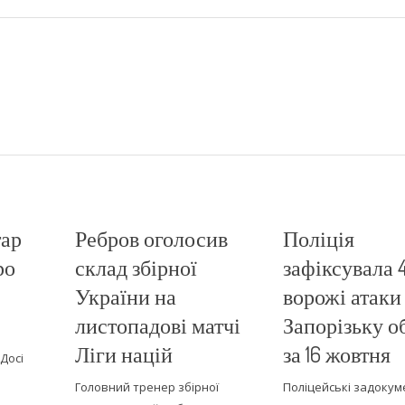
тар
Ребров оголосив
Поліція
ро
склад збірної
зафіксувала 
України на
ворожі атаки
листопадові матчі
Запорізьку о
Ліги націй
за 16 жовтня
 Досі
Головний тренер збірної
Поліцейські задоку