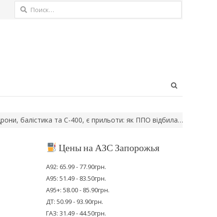
Найти:
Open
search
panel
балістика та С-400, є прильоти: як ППО відбила…
Три людина за
Цены на АЗС Запорожья
А92: 65.99 - 77.90грн.
А95: 51.49 - 83.50грн.
А95+: 58.00 - 85.90грн.
ДТ: 50.99 - 93.90грн.
ГАЗ: 31.49 - 44.50грн.