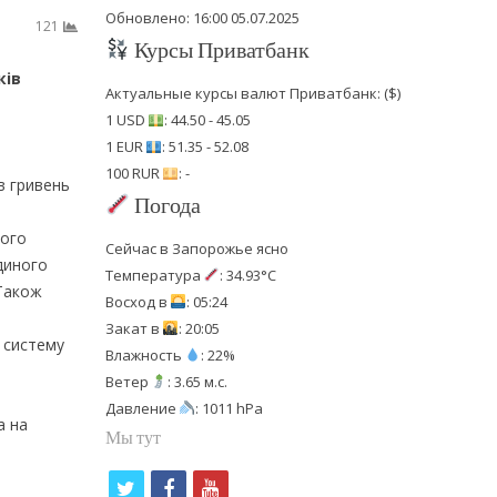
Обновлено: 16:00 05.07.2025
121
Курсы Приватбанк
ків
Актуальные курсы валют Приватбанк: ($)
1 USD
: 44.50 - 45.05
1 EUR
: 51.35 - 52.08
100 RUR
: -
в гривень
Погода
ного
Сейчас в Запорожье ясно
єдиного
Температура
: 34.93°C
 Також
Восход в
: 05:24
Закат в
: 20:05
 систему
Влажность
: 22%
Ветер
: 3.65 м.с.
Давление
: 1011 hPa
а на
Мы тут
t
f
y