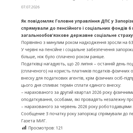
07.07.2026
Як повідомляє Головне управління ДПС у Запорізь
спрямували до пенсійного і соціальних фондів 6 
загальнообов’язкове державне соціальне страх
Порівняно з минулим роком надходження зросли на 631
У червні на пенсійне і соціальне забезпечення запоріж
більше, ніж було сплачено роком раніше.
Податківці нагадують, що 20 липня – останній день п
(сплаченого) на користь платників податків-фізичних 
внеску для податкових агентів, крім фізичних осіб-під
цього дня спливає термін сплати єдиного внеску:
– нарахованого за другий квартал 2026 року фізичним
оподаткування, особами, які провадять незалежну про
– нарахованого за червень 2026 року роботодавцями за
Сообщение З початку року запоріжці спрямували до пе
Газета МИГ.
Просмотров:
121