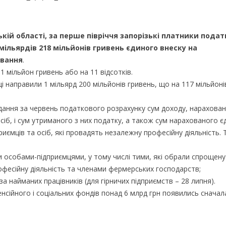
кій області, за перше півріччя запорізькі платники подат
мільярдів 218 мільйонів гривень єдиного внеску на
ування
.
 мільйон гривень або на 11 відсотків.
ці направили 1 мільярд 200 мільйонів гривень, що на 117 мільйоні
одання за червень податкового розрахунку сум доходу, нарахова
осіб, і сум утриманого з них податку, а також сум нарахованого 
приємців та осіб, які провадять незалежну професійну діяльність.
и особами-підприємцями, у тому числі тими, які обрали спрощену
фесійну діяльність та членами фермерських господарств;
 найманих працівників (для гірничих підприємств – 28 липня).
нсійного і соціальних фондів понад 6 млрд грн появились сначал