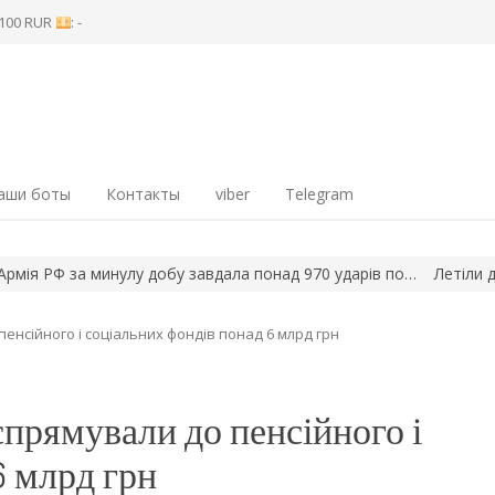
8 100 RUR
: -
аши боты
Контакты
viber
Telegram
РФ за минулу добу завдала понад 970 ударів по…
Летіли дрони, 
пенсійного і соціальних фондів понад 6 млрд грн
спрямували до пенсійного і
6 млрд грн