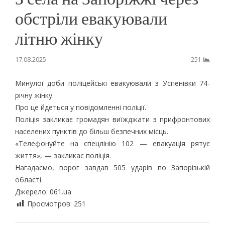
обстріли евакуювали
літню жінку
17.08.2025
251
Минулої доби поліцейські евакуювали з Успенівки 74-
річну жінку.
Про це йдеться у повідомленні поліції.
Поліція закликає громадян виїжджати з прифронтових
населених пунктів до більш безпечних місць.
«Телефонуйте на спецлінію 102 — евакуація рятує
життя», — закликає поліція.
Нагадаємо, ворог завдав 505 ударів по Запорізькій
області.
Джерело: 061.ua
Просмотров:
251