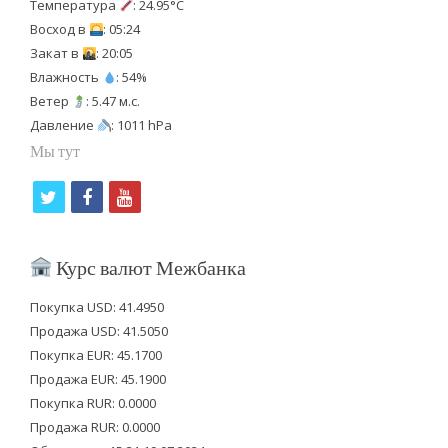
Температура
: 24.95°C
Восход в
: 05:24
Закат в
: 20:05
Влажность
: 54%
Ветер
: 5.47 м.с.
Давление
: 1011 hPa
Мы тут
t
f
y
w
a
o
i
c
u
Курс валют Межбанка
t
e
t
Покупка USD: 41.4950
t
b
u
Продажа USD: 41.5050
e
o
b
Покупка EUR: 45.1700
Продажа EUR: 45.1900
r
o
e
Покупка RUR: 0.0000
k
Продажа RUR: 0.0000