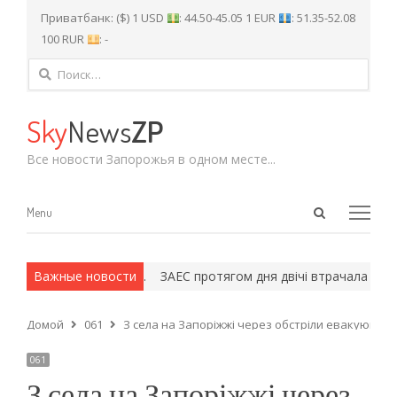
Приватбанк: ($) 1 USD
: 44.50-45.05 1 EUR
: 51.35-52.08
100 RUR
: -
Найти:
Sky
News
ZP
Все новости Запорожья в одном месте...
Open
Menu
Menu
search
panel
х и армейские методы.
Важные новости
ЗАЕС протягом дня двічі втрачала зовн
Домой
061
З села на Запоріжжі через обстріли евакуювали
061
З села на Запоріжжі через