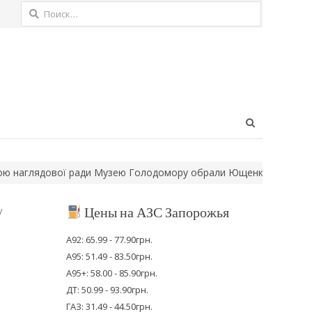
Найти:
Open
search
panel
лядової ради Музею Голодомору обрали Ющенка
Нові правила 
Цены на АЗС Запорожья
у
А92: 65.99 - 77.90грн.
А95: 51.49 - 83.50грн.
А95+: 58.00 - 85.90грн.
ДТ: 50.99 - 93.90грн.
ГАЗ: 31.49 - 44.50грн.