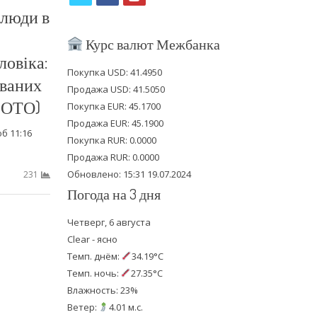
 люди в
w
a
o
i
c
u
Курс валют Межбанка
ловіка:
t
e
t
Покупка USD: 41.4950
юваних
t
b
u
Продажа USD: 41.5050
ФОТО)
e
o
b
Покупка EUR: 45.1700
Продажа EUR: 45.1900
r
o
e
об 11:16
Покупка RUR: 0.0000
k
Продажа RUR: 0.0000
Обновлено: 15:31 19.07.2024
231
Погода на 3 дня
Четверг, 6 августа
Clear - ясно
Темп. днём:
34.19°C
Темп. ночь:
27.35°C
Влажность: 23%
Ветер:
4.01 м.с.