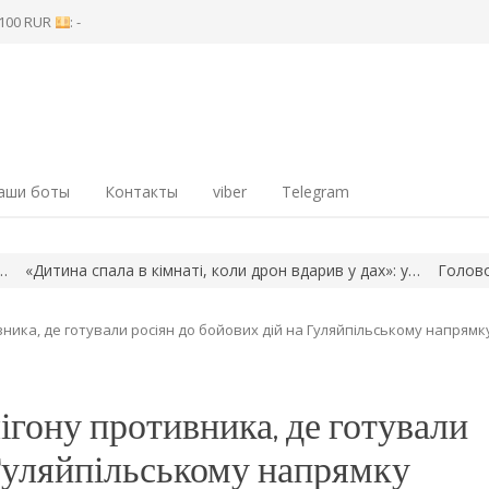
8 100 RUR
: -
аши боты
Контакты
viber
Telegram
тина спала в кімнаті, коли дрон вдарив у дах»: у…
Головою наг
ника, де готували росіян до бойових дій на Гуляйпільському напрямк
ігону противника, де готували
 Гуляйпільському напрямку