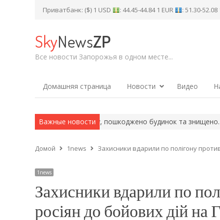
Приватбанк: ($) 1 USD
: 44.45-44.84 1 EUR
: 51.30-52.0
Sky
News
ZP
Все новости Запорожья в одном месте...
Домашняя страница
Новости
Видео
Н
 район: поранено людину, пошкоджено будинок та знищено…
Важные новости
«Ди
Домой
1news
Захисники вдарили по полігону против
1news
Захисники вдарили по пол
росіян до бойових дій на