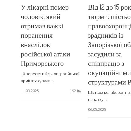
У лікарні помер
Від 12 до 15 ро
чоловік, який
тюрми: шістьо
отримав важкі
правоохоронц
поранення
зрадників із
внаслідок
Запорізької об
російської атаки
засудили за
Приморського
співпрацю з
окупаційними
10 вересня військові російської
структурами Р
армії атакували…
11.09.2025
192
Шістьох колаборантів, 
початку…
06.05.2025