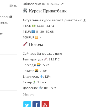
Обновлено: 16:00 05.07.2025
80
Курсы Приватбанк
упованій
Актуальные курсы валют Приватбанк: ($)
несли
1 USD
: 44.45 - 44.84
1 EUR
: 51.30 - 52.08
st
100 RUR
: -
Погода
Сейчас в Запорожье ясно
Температура
: 31.21°C
Восход в
: 05:22
Закат в
: 20:08
Влажность
: 32%
Ветер
: 3.4 м.с.
Давление
: 1016 hPa
Мы тут
t
f
y