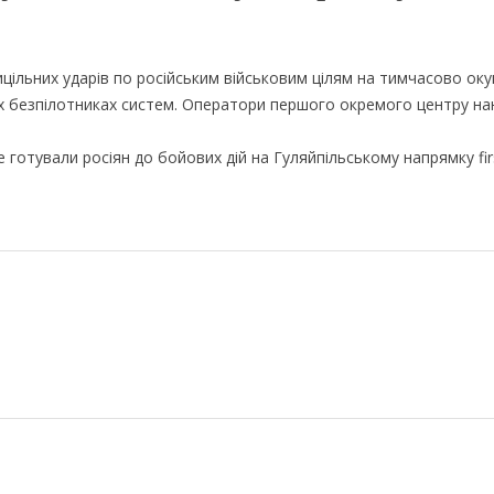
прицільних ударів по російським військовим цілям на тимчасово ок
лах безпілотниках систем. Оператори першого окремого центру на
 готували росіян до бойових дій на Гуляйпільському напрямку fir