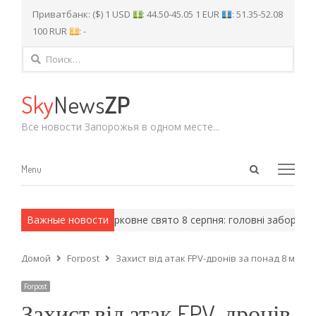
Приватбанк: ($) 1 USD
: 44.50-45.05 1 EUR
: 51.35-52.08
100 RUR
: -
Найти:
Sky
News
ZP
Все новости Запорожья в одном месте...
Open
Menu
Menu
search
panel
ейские методы.
Важные новости
Церковне свято 8 серпня: головні заборони та
Домой
Forpost
Захист від атак FPV-дронів за понад 8 міль
Forpost
Захист від атак FPV-дронів