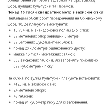
облаштована за трьома адресами: на Оріхівському
шосе, вулицях Культурній та Перемозі.
Понад 16 тисяч квадратних метрів захисної сітки
Найбільший обсяг робіт передбачений на Оріхівському
шосе, 10, де планують змонтувати:
10 704 кв. м антидронової поліамідної сітки;
89 металевих опор заввишки 6 метрів;
89 бетонних фундаментних блоків;
понад 20 кілометрів оцинкованого дроту;
майже 15 тисяч монтажних стяжок;
368 військових габіонів, які заповнять приблизно
699 кубометрами піску.
На об’єкті по вулиці Культурній планують встановити:
4120 кв. м захисної сітки;
24 металеві опори;
48 габіонів;
понад 91 кубометр піску для їх заповнення.