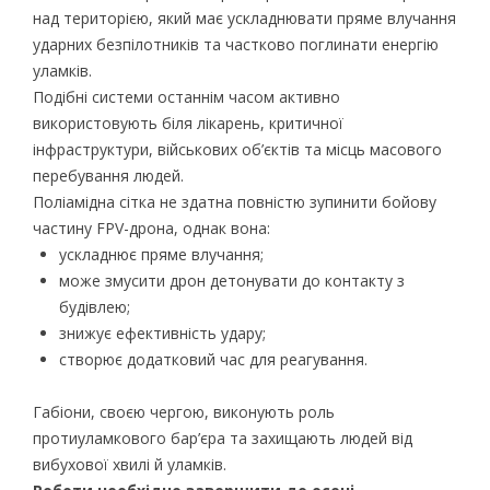
над територією, який має ускладнювати пряме влучання
ударних безпілотників та частково поглинати енергію
уламків.
Подібні системи останнім часом активно
використовують біля лікарень, критичної
інфраструктури, військових об’єктів та місць масового
перебування людей.
Поліамідна сітка не здатна повністю зупинити бойову
частину FPV-дрона, однак вона:
ускладнює пряме влучання;
може змусити дрон детонувати до контакту з
будівлею;
знижує ефективність удару;
створює додатковий час для реагування.
Габіони, своєю чергою, виконують роль
протиуламкового бар’єра та захищають людей від
вибухової хвилі й уламків.