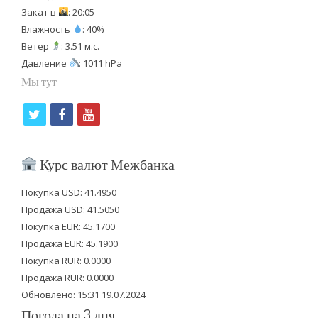
Закат в
: 20:05
Влажность
: 40%
Ветер
: 3.51 м.с.
Давление
: 1011 hPa
Мы тут
t
f
y
w
a
o
i
c
u
Курс валют Межбанка
t
e
t
Покупка USD: 41.4950
t
b
u
Продажа USD: 41.5050
e
o
b
Покупка EUR: 45.1700
Продажа EUR: 45.1900
r
o
e
Покупка RUR: 0.0000
k
Продажа RUR: 0.0000
Обновлено: 15:31 19.07.2024
Погода на 3 дня