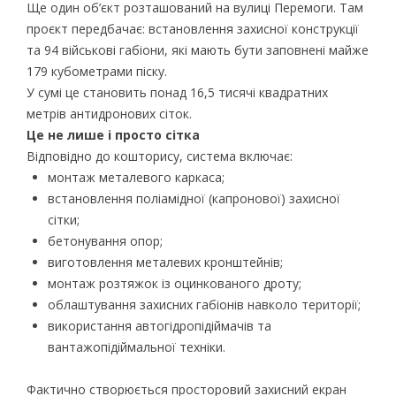
Ще один об’єкт розташований на вулиці Перемоги. Там
проєкт передбачає: встановлення захисної конструкції
та 94 військові габіони, які мають бути заповнені майже
179 кубометрами піску.
У сумі це становить понад 16,5 тисячі квадратних
метрів антидронових сіток.
Це не
лише і
просто сітка
Відповідно до кошторису, система включає:
монтаж металевого каркаса;
встановлення поліамідної (капронової) захисної
сітки;
бетонування опор;
виготовлення металевих кронштейнів;
монтаж розтяжок із оцинкованого дроту;
облаштування захисних габіонів навколо території;
використання автогідропідіймачів та
вантажопідіймальної техніки.
Фактично створюється просторовий захисний екран