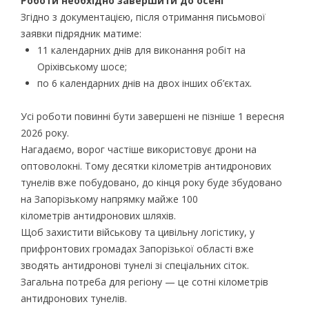
Роботи необхідно завершити до осені
Згідно з документацією, після отримання письмової
заявки підрядник матиме:
11 календарних днів для виконання робіт на
Оріхівському шосе;
по 6 календарних днів на двох інших об’єктах.
Усі роботи повинні бути завершені не пізніше 1 вересня
2026 року.
Нагадаємо, ворог частіше використовує дрони на
оптоволокні. Тому десятки кілометрів антидронових
тунелів вже побудовано, до кінця року буде збудовано
на Запорізькому напрямку майже 100
кілометрів антидронових шляхів.
Щоб захистити військову та цивільну логістику, у
прифронтових громадах Запорізької області вже
зводять антидронові тунелі зі спеціальних сіток.
Загальна потреба для регіону — це сотні кілометрів
антидронових тунелів.