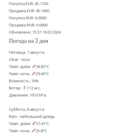
e
o
b
Покупка EUR: 45.1700
Продажа EUR: 45.1900
r
o
e
Покупка RUR: 0.0000
k
Продажа RUR: 0.0000
Обновлено: 15:31 19.07.2024
Погода на 3 дня
Пятница, 7 августа
Clear - ясно
Темп. днём:
36.81°C
Темп. ночь:
29.43°C
Влажность: 19%
Ветер:
7.12 м.с.
Давление: 1013 hPa
Суббота, 8 августа
Rain - небольшой дождь
Темп. днём:
37.41°C
Темп. ночь:
25.8°C