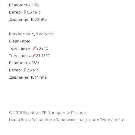
Влажность: 19%
Ветер:
6.57 м.с.
Давление: 1009 hPa
Воскресенье, 9 августа
Clear - ясно
Темп. днём:
30.3°C
Темп. ночь:
23.73°C
Влажность: 35%
Ветер:
7.5 м.с.
Давление: 1014 hPa
© 2018 Sky News ZP.
Запорожье IT-шное
Наши боты
Разработка
Запорожье наш город Telegram
Чат
Запорожье Telegram
Viber