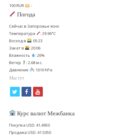
100 RUR
: -
Погода
Сейчас в Запорожье ясно
Температура
: 29.96°C
Восход в
: 05:23
Закат в
: 20:06
Влажность
: 26%
Ветер
: 2.68 м.с.
Давление
: 1010 hPa
Мы тут
t
f
y
w
a
o
i
c
u
Курс валют Межбанка
t
e
t
Покупка USD: 41.4950
t
b
u
Продажа USD: 41.5050