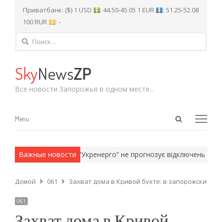
Приватбанк: ($) 1 USD
: 44.50-45.05 1 EUR
: 51.25-52.08
100 RUR
: -
Найти:
Sky
News
ZP
Все новости Запорожья в одном месте...
Open
Menu
Menu
search
panel
армейские методы.
Важные новости
“Укренерго” не прогнозує відключень світла 
Домой
061
Захват дома в Кривой бухте: в запорожский 
061
Захват дома в Кривой