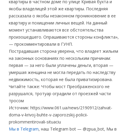
квартиры в частном доме по улице Кривая бухта и
якобы владелицей этой же квартиры. Последняя
рассказала о якобы незаконном проникновение в ее
квартиру и похищении личных вещей. На данный
момент устанавливаются все обстоятельства
произошедшего. Опрашиваются стороны конфликта»,
— прокомментировали в ГУНП.
Пострадавшая сторона уверена, что владеет жильем
на законных основаниях по нескольким причинам:
первая — за него были уплачены деньги, вторая —
умершая женщина не могла передать по наследству
недвижимость, которая не была приватизирована.
Читайте также: Чтобы мост Преображенского не
разрушался, тротуар оградили от проезжей части
тросом
Источник: https://www.061.ua/news/2190912/zahvat-
doma-v-krivoj-buhte-v-zaporozskij-policii-
prokommentirovali-situaciu
Мы в Telegram
, наш Telegram bot — @zpua_bot, Мы в