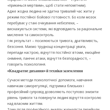
«прикинься мертвим», щоб стати непомітним).
Адже жодна людина не здатна тривалий час жити у
режимі постійної бойової готовності. Бо коли мозок
перебуває у стані очікування небезпеки, –
виснажуються системи, які відповідають за раціональне
мислення та самоконтроль.
І як результат – посилюються тривога, дратівливість,
безсоння. Маємо труднощі концентрації уваги,
перепади настрою, відчуття постійної втоми, емоційне
оніміння, панічні атаки, відчуття безпорадності, –
говорить психологиня.
«Квадратне дихання» й техніки заземлення
Сучасні методи психологічної допомоги, навчання
навичкам саморегуляції, підтримка близьких і
професійний супровід дозволяють поступово знизити
рівень тривоги та повернути людині відчуття контролю
над власним життям.
Тому після професійного аналізу журналісти перейшли