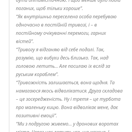
поганих, щоб тільки хороше”.
“Як внутрішньо переселена особа перебуваю
одночасно в постійній тривозі, і – в
постійному очікуванні перемоги, гарних
вістей”.
“Тривогу я відганяю від себе подалі. Так,
розумію, що вибухи десь близько. Так, над
головою летить… Але посилаю їх вслід за
руським кораблем”.
“Тривожність залишається, вона щодня. Та
намагаюся якось відволікатися. Друга складова
– це зосередженість. Ну і третя – це турбота
про маленьку кицю. Вона відволікає мене, дає
позитивні емоції”.
“Ми з подругою живемо… у дронових воротах
міста. Через нас летить усе, що можна. І