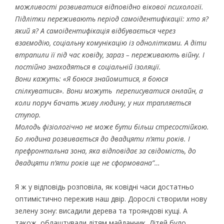
можливості розвиватися відповідно вікової психології.
Підлітки переживають період самоідентифікації: хто я?
який я? А самоідентифікація відбувається через
взаємодію, соціальну комунікацію із однолітками. А діти
втрапили її під час ковіду, зараз – переживають війну. І
постійно знаходяться в соціальній ізоляції.
Вони кажуть: «Я боюся знайомитися, я боюся
спілкуватися». Вони можуть переписуватися онлайн, а
коли поруч бачать живу людину, у них трапляється
ступор.
Молодь фізіологічно не може бути більш стресостійкою.
Бо людина розвивається до двадцяти п’яти років. І
префронтальна зона, яка відповідає за свідомість, до
двадцяти п’яти років ще не сформована”…
Я ж у відповідь розповіла, як ковідні часи достатньо
оптимістично пережив наш двір. Дорослі створили нову
зелену зону: висадили дерева та трояндові кущі. А
також облаштували дітям майданчик. Дітей було