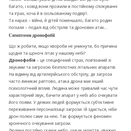
багато, і ковід вони прожили в постійному спілкуванні
та іграх, хоча й в ізольованому подвір’ї.
Та наразі – війна, й дітей поменшало, багато родин
поїхали – подалі від обстрілів та дронових атак…
Симптоми дронофобії
Що ж робити, якщо хвороби не уникнути, бо причина
щодня та щоночі літає у нашому небі?
Дронофобія
– це специфічний страх, пов’язаний зі
звуками та загрозою безпілотних літальних апаратів.
На відміну від артилерійського обстрілу, де загроза
часто виникає раптово, атака дрона має інший
психологічний вплив. Людина може тривалий час чути
характерний звук, бачити апарат у небі або очікувати
його появи. У деяких людей формується суб’єктивне
переживання персоналізації загрози: їй здається, ніби
дрон полює саме за нею. Так формується феномен
хронічного очікування загрози.
Людина постійно сканує небо, шукає укриття, уважно