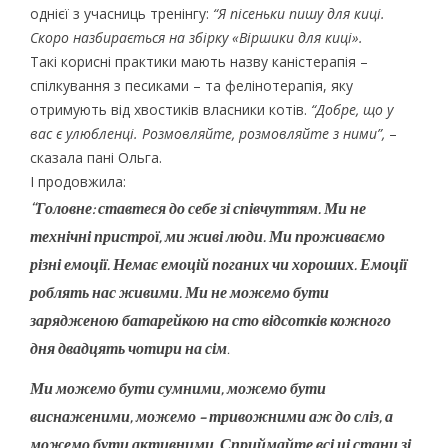
однієї з учасниць тренінгу:
“Я пісеньки пишу для киці.
Скоро назбирається на збірку «Віршики для киці».
Такі корисні практики мають назву каністерапія –
спілкування з песиками – та фелінотерапія, яку
отримують від хвостиків власники котів.
“Добре, що у
вас є улюбленці. Розмовляйте, розмовляйте з ними”,
–
сказала пані Ольга.
І продовжила:
“Головне: ставтеся до себе зі співчуттям. Ми не
технічні пристрої, ми живі люди. Ми проживаємо
різні емоції. Немає емоцій поганих чи хороших. Емоції
роблять нас живими. Ми не можемо бути
зарядженою батарейкою на сто відсотків кожного
дня двадцять чотири на сім
.
Ми можемо бути сумними, можемо бути
виснаженими, можемо – тривожними аж до сліз, а
можемо бути активними. Сприймайте всі ці стани зі