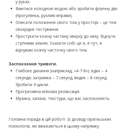
у руках.
Вмитися холодною водою або зробити фізичну дію
(прогулянка, рухливі вправи).
Описати положення свого тіла у просторі – це теж
своєрідне тестування.
Простукати кожну частину зверху до низу. Відчути
ступнями землю. Сказати собі: це я, я тут, я
відчуваю кожну часточку свого тіла.
Заспокоєння тривоги.
Глибоке дихання (наприклад, «4-7-8»). вдих – 4
секунди; затримка – 7 секунд; видих – 8 секунд.
Зробити 4 цикли.
Прогресивна м’язова релаксація.
Музика, запахи, текстури, що вас заспокоюють.
Головна порада в цій роботі (з досвіду ізраїльських
психологів, які вважаються в цьому напрямку