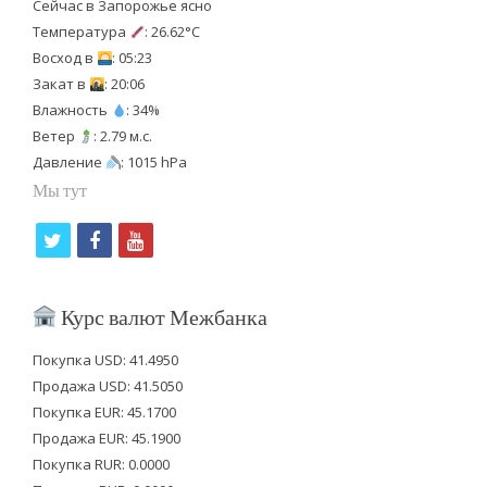
Сейчас в Запорожье ясно
Температура
: 26.62°C
Восход в
: 05:23
Закат в
: 20:06
Влажность
: 34%
Ветер
: 2.79 м.с.
Давление
: 1015 hPa
Мы тут
t
f
y
w
a
o
i
c
u
Курс валют Межбанка
t
e
t
Покупка USD: 41.4950
t
b
u
Продажа USD: 41.5050
e
o
b
Покупка EUR: 45.1700
Продажа EUR: 45.1900
r
o
e
Покупка RUR: 0.0000
k