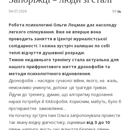
04.07.2026
89
Робота психологині Ольги Лоцман дає насолоду
легкого спілкування. Вже не вперше вона
проводить заняття в Центрі журналістської
солідарності. І кожна зустріч залишає по собі
теплі відчуття душевної розради.
Темою недавнього тренінгу стала актуальна для
нашого прифронтового життя
дронофобія та
методи психологічного відновлення.
Дронофобія – наслідок сучасної війни, якого, на жаль,
неможливо уникнути, допоки ця трагедія триває.
Йдучи до тренінгу, думаю, що алгоритму подолання
наразі потребує й КАБофобія. Корисним, мабуть, було б
протиракетне замовляння…
На початку зустрічі пані Ольга запропонувала провести
так звану вхідну діагностику, оцінивши
від 0 до 10
рівень напруги; якість сну; відчуття безпеки; рівень