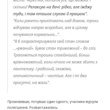
скільки!
Релаксую на дачі: рідко, але їжджу
туди, і там пташок слухаю й працюю”.
“Коли ракети пролітають над домом, трохи
відчуваю напряг всередині, але в цілому
почуваюся нормально…”.
“Я б охарактеризувала свій стан словом
…«рваний». Буває стан тривожний – до сліз.
Трапляється трошки спокійніший, більш
врівноважений, коли нічого не може збити з
пантелику. І радісний, скажімо,
оптимістичний – частіше. Але і ті два
присутні, на жаль”.
Промовивши, почувши один одного, учасники відчули
полегшення. Розвантажились.