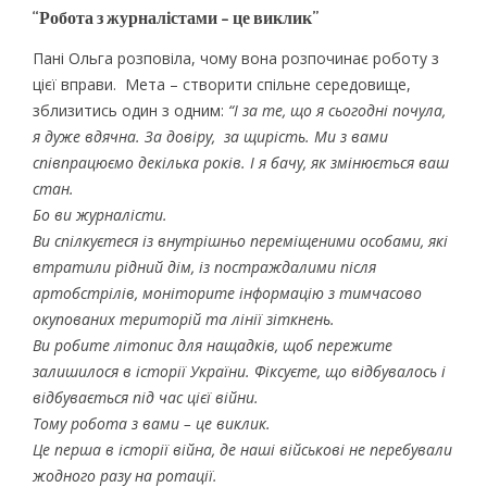
“Робота з журналістами – це виклик”
Пані Ольга розповіла, чому вона розпочинає роботу з
цієї вправи. Мета – створити спільне середовище,
зблизитись один з одним:
“І за те, що я сьогодні почула,
я дуже вдячна. За довіру, за щирість. Ми з вами
співпрацюємо декілька років. І я бачу, як змінюється ваш
стан.
Бо ви журналісти.
Ви спілкуєтеся із внутрішньо переміщеними особами, які
втратили рідний дім, із постраждалими після
артобстрілів, моніторите інформацію з тимчасово
окупованих територій та лінії зіткнень.
Ви робите літопис для нащадків, щоб пережите
залишилося в історії України. Фіксуєте, що відбувалось і
відбувається під час цієї війни.
Тому робота з вами – це виклик.
Це перша в історії війна, де наші військові не перебували
жодного разу на ротації.