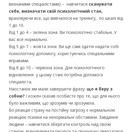
визнаними спеціалістами) – навчитися
сканувати
себе, визначати свій психологічний стан,
враховуючи все, що вивчалося на тренінгу, по шкалі від
1 до 10.
Від 1 до 4 – зелена зона. Ви психологічно стабільні. У
вас все нормально.
Від 5 до 7 – жовта зона. Ви ще самі здатні надати собі
психологічну допомогу, користуючись спеціальними
вправами.
Від 8 до 10 – червона зона. Для психологічного
відновлення у цьому стані потрібна допомога
спеціаліста.
Наостанок ми мали завершити фразу:
що я беру з
собою?
І кожен сказав особисте про те, що для нього
було важливим, що зрозумів чи зрозуміла.
Бо реакція страху на постійну загрозу є нормальною
реакцією психіки на ненормальні обставини. Завдання
людини – навчитися зберігати контроль над своїм
станом, відновлювати ресурси та своєчасно звертатися