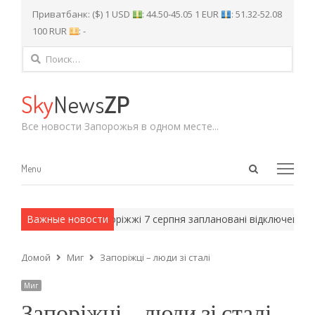
Приватбанк: ($) 1 USD
: 44.50-45.05 1 EUR
: 51.32-52.08
100 RUR
: -
Найти:
Sky
News
ZP
Все новости Запорожья в одном месте...
Open
Menu
Menu
search
panel
е методы.
Важные новости
У Запоріжжі 7 серпня заплановані відключення світла
Домой
Миг
Запоріжці – люди зі сталі
Миг
Запоріжці – люди зі сталі