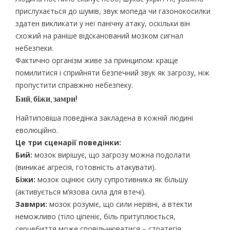
прислухається до шумів, звук мопеда чи газонокосилки
здатен викликати у неї панічну атаку, оскільки він
схожий на раніше відсканований мозком сигнал
небезпеки.
Фактично організм живе за принципом: краще
помилитися і сприйняти безпечний звук як загрозу, ніж
пропустити справжню небезпеку.
Бий, біжи, замри!
Найтиповіша поведінка закладена в кожній людині
еволюційно.
Це три сценарії поведінки:
Бий:
мозок вирішує, що загрозу можна подолати
(виникає агресія, готовність атакувати).
Біжи:
мозок оцінює силу супротивника як більшу
(активується м’язова сила для втечі).
Завмри:
мозок розуміє, що сили нерівні, а втекти
неможливо (тіло ціпеніє, біль притуплюється,
серцебиття може сповільнюватися – стратегія