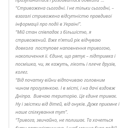
“Стривожена сьогодні. І не тільки сьогодні, –
взагалі стривожена відсутністю правдивої
інформації про події в Україні”.
“Мій стан співпадає з більшістю, я
стривожений. Вже п’ятий рік відчуваю
довкола поступове наповнення тривогою,
накопичення її. Єдине, що рятує – підтримка і
посмішка, чи, як кажуть, лікоть і плече друзів,
колег.
“Від початку війни відпочиваю головним
чином прогулянкою. І в місті, і на дачі вздовж
Дніпра. Вивчаю територію. Це єдине тримає.
Ну і звістки від дітей, від онуків. Дуже приємне і
наше спілкування тут”.
“Тривога, звичайно, не полишає. Та хочеться
бути оптимістичною. І щоб менше було подій