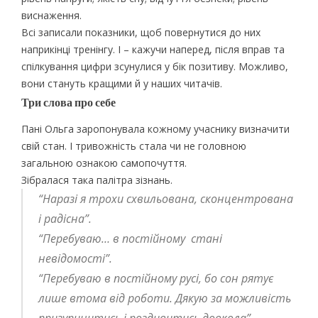
виснаження.
Всі записали показники, щоб повернутися до них
наприкінці тренінгу. І – кажучи наперед, після вправ та
спілкування цифри зсунулися у бік позитиву. Можливо,
вони стануть кращими й у наших читачів.
Три слова про себе
Пані Ольга заропонувала кожному учаснику визначити
свій стан. І тривожність стала чи не головною
загальною ознакою самопочуття.
Зібралася така палітра зізнань.
“Наразі я трохи схвильована, сконцентрована
і радісна”.
“Перебуваю… в постійному стані
невідомості”.
“Перебуваю в постійному русі, бо сон рятує
лише втома від роботи. Дякую за можливість
призупинитись і роздивитись довкола”…