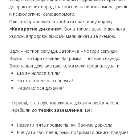
до практичних порад і засвоєння навичок саморегуляції
й психологічної самодопомоги.
Ольга запропонувала зробити практичну вправу
«Квадратне дихання».
Вона триває всього декілька
хвилин, впродовж яких ми мали дихати за схемою.
Вдих – чотири секунди. Затримка – чотири секунди.
Видих – чотири секунди. Затримка – чотири секунди.
Виконавши декілька циклів, ми мали проаналізувати:
Що змінилося в тілі?
Чи стала меншою напруга?
Чи змінилося дихання?
І справді, стан врівноважився, дихання вирівнялося.
Перейшли до
технік заземлення.
Це
:
Назвати п’ять предметів, які бачимо довкола.
Відчуйти свої плечі, руки, потримати якийсь предмет