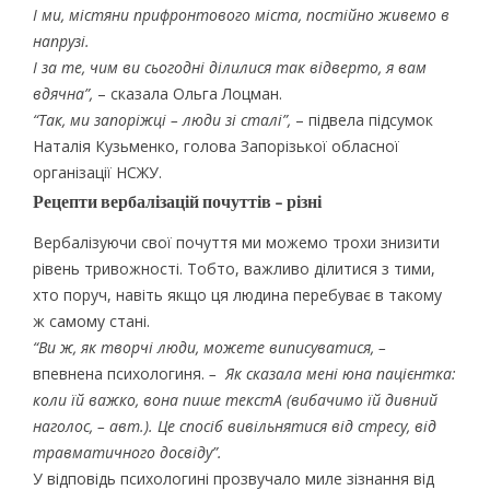
І ми, містяни прифронтового міста, постійно живемо в
напрузі.
І за те, чим ви сьогодні ділилися так відверто, я вам
вдячна”,
– сказала Ольга Лоцман.
“Так, ми запоріжці – люди зі сталі”,
– підвела підсумок
Наталія Кузьменко, голова Запорізької обласної
організації НСЖУ.
Рецепти вербалізацій почуттів – різні
Вербалізуючи свої почуття ми можемо трохи знизити
рівень тривожності. Тобто, важливо ділитися з тими,
хто поруч, навіть якщо ця людина перебуває в такому
ж самому стані.
“Ви ж, як творчі люди, можете виписуватися, –
впевнена психологиня.
– Як сказала мені юна пацієнтка:
коли їй важко, вона пише текстА (вибачимо їй дивний
наголос, – авт.). Це спосіб вивільнятися від стресу, від
травматичного досвіду”.
У відповідь психологині прозвучало миле зізнання від