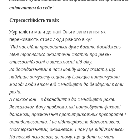
співчуттям до себе”.
Стресостійкість та вік
Журналісти мали до пані Ольги запитання: як
переживають стрес люди різного віку?
“Під час війни проводиться дуже багато досліджень.
Мені траплялися аналітичні статті про рівень
стресостійкості в залежності від віку.
За дослідженнями в часи ковіду можу сказати, що
найгірше вимушену соціальну ізоляцію витримували
молоді люди віком від сімнадцяти до двадцяти п’яти
років.
А також юні – з дванадцяти до сімнадцяти років.
Як психолог, бачу проблеми, які потребують фахової
допомоги, призначення протитривожних препаратів і
антидепресантів. І це підтверджено діагностикою,
спостереженнями, анамнезом. І чому це відбувається?
На погляд психолога, це тому, що ці діти не мали