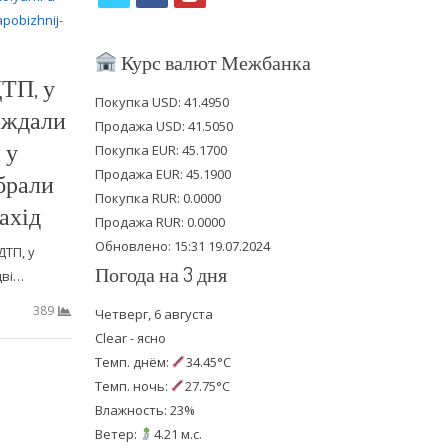
w
a
o
i
c
u
Курс валют Межбанка
ТП, у
t
e
t
Покупка USD: 41.4950
аждали
t
b
u
Продажа USD: 41.5050
 у
e
o
b
Покупка EUR: 45.1700
Продажа EUR: 45.1900
брали
r
o
e
Покупка RUR: 0.0000
ахід
k
Продажа RUR: 0.0000
Обновлено: 15:31 19.07.2024
ДТП, у
Погода на 3 дня
дві…
389
Четверг, 6 августа
Clear - ясно
Темп. днём:
34.45°C
Темп. ночь:
27.75°C
Влажность: 23%
Ветер:
4.21 м.с.