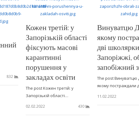
Кожен третій: у
Винуватцю Д
Запорізькій області
якому постр
єнний
фіксують масові
дві школярки
карантинні
Запоріжжі, о
порушення у
запобіжний з
закладах освіти
832
The post Винуватцю 
якому постраждали 
The post Кожен третій: у
Запорізькій області…
11.02.2022
02.02.2022
430