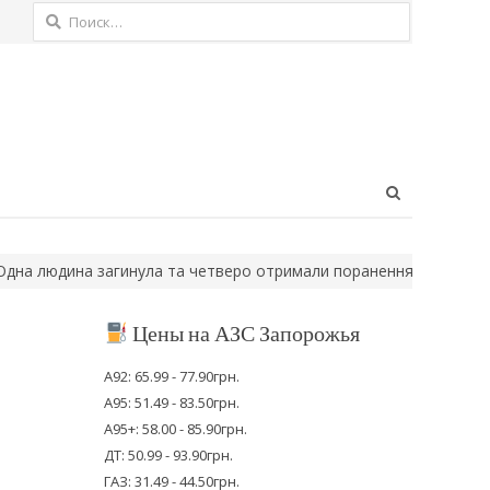
Найти:
Open
search
panel
дина загинула та четверо отримали поранення: ворог завдав 1
Цены на АЗС Запорожья
А92: 65.99 - 77.90грн.
А95: 51.49 - 83.50грн.
А95+: 58.00 - 85.90грн.
ДТ: 50.99 - 93.90грн.
ГАЗ: 31.49 - 44.50грн.