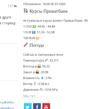
Обновлено: 16:00 05.07.2025
122
Курсы Приватбанк
а друге
Актуальные курсы валют Приватбанк: ($)
 сторінці
1 USD
: 44.45 - 44.84
1 EUR
: 51.30 - 52.08
100 RUR
: -
Погода
Сейчас в Запорожье ясно
Температура
: 33.3°C
Восход в
: 05:22
Закат в
: 20:08
Влажность
: 27%
Ветер
: 3.58 м.с.
Давление
: 1016 hPa
Мы тут
t
f
y