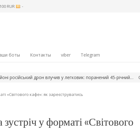
8 100 RUR
: -
аши боты
Контакты
viber
Telegram
сійський дрон влучив у легковик: поранений 45-річний…
Одна лю
аті «Світового кафе»: як зареєструватись
 зустріч у форматі «Світового