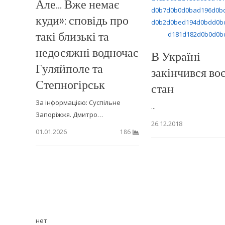
Але… Вже немає
куди»: сповідь про
такі близькі та
недосяжні водночас
В Україні
Гуляйполе та
закінчився во
Степногірськ
стан
За інформацією: Суспільне
...
Запоріжжя. Дмитро…
26.12.2018
01.01.2026
186
нет