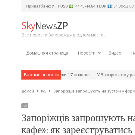
Приватбанк: ($) 1 USD
: 44.45-44.84 1 EUR
: 51.30-52.0
Sky
News
ZP
Все новости Запорожья в одном месте...
Домашняя страница
Новости
Видео
Н
орожі обстріли спалахнули 17 пожеж:…
Важные новости
У Запорізькому районі ро
Домой
tv5
Запоріжців запрошують на зустріч у форм
tv5
Запоріжців запрошують на
кафе»: як зареєструватись