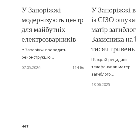
У Запоріжжі
У Запоріжжі в
модернізують центр
із СІЗО ошука
для майбутніх
матір загибло
електрозварників
Захисника на 
тисяч гривень
У Запоріжжі проводять
реконструкцію…
Шахрай-рецидивіст
телефонував матері
07.05.2026
114
загиблого…
18.06.2025
нет