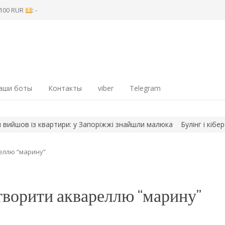
8 100 RUR
: -
аши боты
Контакты
viber
Telegram
в із квартири: у Запоріжжі знайшли малюка
Булінг і кібербулінг
еллю “марину”
творити аквареллю “марину”