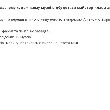
 обласному художньому музеї відбудеться майстер-клас з а
рому» та передавати його живу енергію аквареллю. А також створ
і фарби та пензлі не завадять.
овідомленні музею
ю “марину” появились сначала на Газета МИГ.