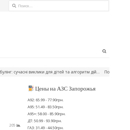
Найти:
Open
search
panel
: сучасні виклики для дітей та алгоритм дій…
Поранені люди, гор
Цены на АЗС Запорожья
А92: 65.99 - 77.90грн.
А95: 51.49 - 83.50грн.
А95+: 58.00 - 85.90грн.
ДТ: 50.99 - 93.90грн.
205
ГАЗ: 31.49 - 44.50грн.