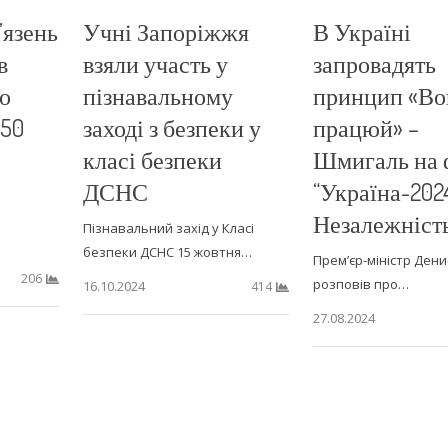
’язень
Учні Запоріжжя
В Україні
в
взяли участь у
запровадять
го
пізнавальному
принцип «Во
150
заході з безпеки у
працюй» –
класі безпеки
Шмигаль на 
ДСНС
“Україна-2024
Незалежніст
Пізнавальний захід у Класі
безпеки ДСНС 15 жовтня…
Прем’єр-міністр Ден
206
розповів про…
16.10.2024
414
27.08.2024