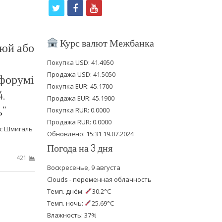
t
f
y
w
a
o
i
c
u
Курс валют Межбанка
юй або
t
e
t
Покупка USD: 41.4950
t
b
u
Продажа USD: 41.5050
форумі
e
o
b
Покупка EUR: 45.1700
.
Продажа EUR: 45.1900
r
o
e
ь”
Покупка RUR: 0.0000
k
Продажа RUR: 0.0000
ис Шмигаль
Обновлено: 15:31 19.07.2024
Погода на 3 дня
421
Воскресенье, 9 августа
Clouds - переменная облачность
Темп. днём:
30.2°C
Темп. ночь:
25.69°C
Влажность: 37%