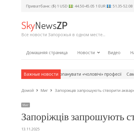
Приватбанк: ($) 1 USD
: 44.50-45.05 1 EUR
: 51.35-52.0
Sky
News
ZP
Все новости Запорожья в одном месте...
Домашняя страница
Новости
Видео
Н
оштовно допомагають опанувати «чоловічі» професії
Важные новости
Сам вийшо
Домой
Миг
Запоріжців запрошують створити аквар
Миг
Запоріжців запрошують с
13.11.2025