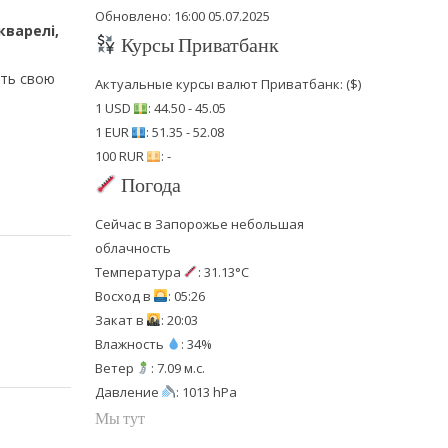
Обновлено: 16:00 05.07.2025
кварелі,
Курсы Приватбанк
ять свою
Актуальные курсы валют Приватбанк: ($)
1 USD
: 44.50 - 45.05
1 EUR
: 51.35 - 52.08
100 RUR
: -
Погода
Сейчас в Запорожье небольшая
облачность
Температура
: 31.13°C
Восход в
: 05:26
Закат в
: 20:03
Влажность
: 34%
Ветер
: 7.09 м.с.
Давление
: 1013 hPa
Мы тут