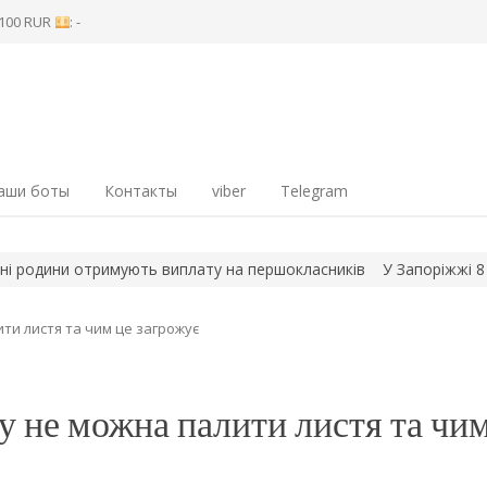
8 100 RUR
: -
аши боты
Контакты
viber
Telegram
ини отримують виплату на першокласників
У Запоріжжі 8 серпн
ти листя та чим це загрожує
у не можна палити листя та чим