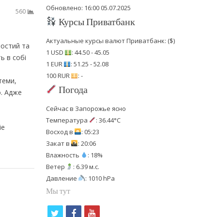
Обновлено: 16:00 05.07.2025
560
Курсы Приватбанк
Актуальные курсы валют Приватбанк: ($)
ростий та
1 USD
: 44.50 - 45.05
ь в собі
1 EUR
: 51.25 - 52.08
100 RUR
: -
теми,
Погода
о. Адже
Сейчас в Запорожье ясно
Температура
: 36.44°C
ie
Восход в
: 05:23
Закат в
: 20:06
Влажность
: 18%
Ветер
: 6.39 м.с.
Давление
: 1010 hPa
Мы тут
t
f
y