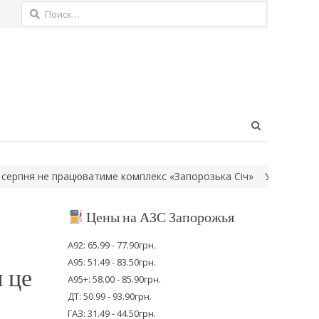
Найти:
Open
search
panel
я не працюватиме комплекс «Запорозька Січ»
Удар по стадіону
Цены на АЗС Запорожья
А92: 65.99 - 77.90грн.
А95: 51.49 - 83.50грн.
 це
А95+: 58.00 - 85.90грн.
ДТ: 50.99 - 93.90грн.
ГАЗ: 31.49 - 44.50грн.