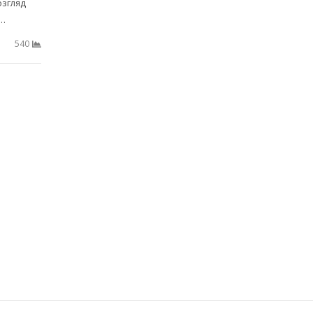
озгляд
а…
540