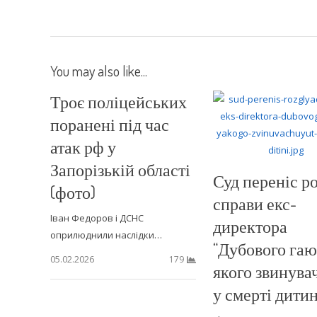
You may also like...
Троє поліцейських
поранені під час
атак рф у
Запорізькій області
Суд переніс р
(фото)
справи екс-
Іван Федоров і ДСНС
директора
оприлюднили наслідки…
“Дубового гаю”
05.02.2026
179
якого звинува
у смерті дити