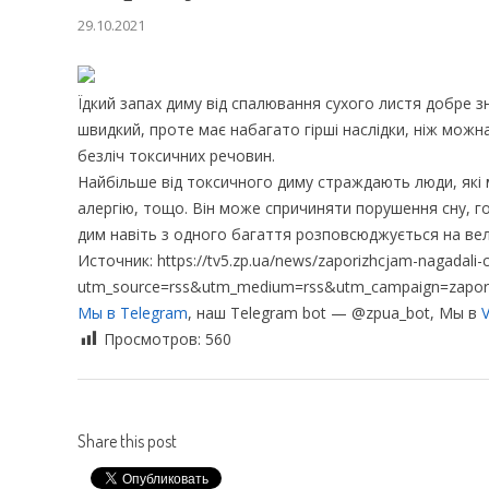
29.10.2021
Їдкий запах диму від спалювання сухого листя добре з
швидкий, проте має набагато гірші наслідки, ніж можна 
безліч токсичних речовин.
Найбільше від токсичного диму страждають люди, які 
алергію, тощо. Він може спричиняти порушення сну, го
дим навіть з одного багаття розповсюджується на вел
Источник: https://tv5.zp.ua/news/zaporizhcjam-nagadali-c
utm_source=rss&utm_medium=rss&utm_campaign=zaporizhc
Мы в Telegram
, наш Telegram bot — @zpua_bot, Мы в
V
Просмотров:
560
Share this post