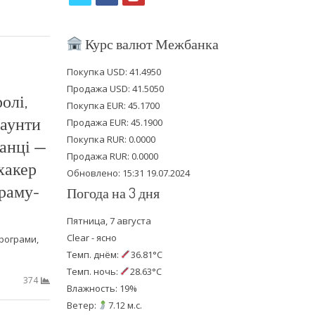
w
a
o
i
c
u
Курс валют Межбанка
t
e
t
Покупка USD: 41.4950
t
b
u
Продажа USD: 41.5050
олі,
e
o
b
Покупка EUR: 45.1700
каунти
Продажа EUR: 45.1900
r
o
e
Покупка RUR: 0.0000
анці —
k
Продажа RUR: 0.0000
хакер
Обновлено: 15:31 19.07.2024
раму-
Погода на 3 дня
Пятница, 7 августа
Clear - ясно
рограми,
Темп. днём:
36.81°C
Темп. ночь:
28.63°C
374
Влажность: 19%
Ветер:
7.12 м.с.