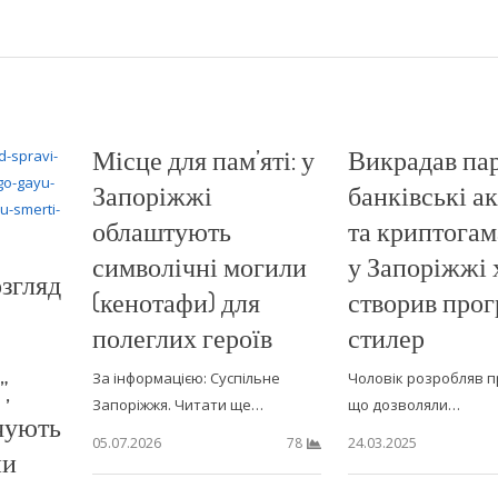
Місце для пам’яті: у
Викрадав пар
Запоріжжі
банківські а
облаштують
та криптогам
символічні могили
у Запоріжжі 
озгляд
(кенотафи) для
створив прог
полеглих героїв
стилер
За інформацією: Суспільне
Чоловік розробляв п
,
Запоріжжя. Читати ще…
що дозволяли…
чують
05.07.2026
24.03.2025
78
ни