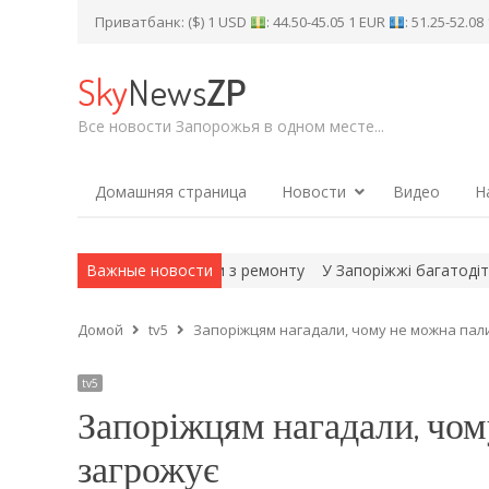
Приватбанк: ($) 1 USD
: 44.50-45.05 1 EUR
: 51.25-52.0
Sky
News
ZP
Все новости Запорожья в одном месте...
Домашняя страница
Новости
Видео
Н
облоків АЕС уже вийшли з ремонту
Важные новости
У Запоріжжі багатодітні род
Домой
tv5
Запоріжцям нагадали, чому не можна пали
tv5
Запоріжцям нагадали, чом
загрожує