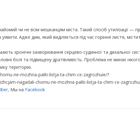
найомий чи не всім мешканцям міста. Такий спосіб утилізації — п
уявити. Адже дим, який виділяється під час горіння листя, містит
мають хронічні захворювання серцево-судинної та дихальної сис
ловні болі та підвищену дратівливість. Проблема не минає ніког
ику територію.
homu-ne-mozhna-paliti-listja-ta-chim-ce-zagrozhuie/?
jam-nagadali-chomu-ne-mozhna-paliti-listja-ta-chim-ce-zagrozhu
iber
, Мы на
Facebook