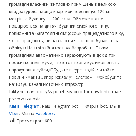
громадян;власники житлових приміщень з великою
квадратурою: площа квартири перевищує 120 кв.
метрів, а будинку — 200 кв. м. Обмеження не
поширюється на дитячі будинки сімейного типу,
прийомні та багатодітні сім’ї;особи працездатного віку,
які не працюють, не навчаються і не перебувають на
обліку в Центрі зайнятості як безробітні. Таким
громадянам автоматично зараховують в дохід три
прожиткові мінімуми, що істотно знижує ймовірність
нарахування субсидії.Будьте в курсі подій, читайте
новини «Факти Запоріжжя&’ у’ Телеграмі,’ Фейсбуці’ та
на’ Ютуб-каналі.Источник: https://zp-
fakty.net.ua/society/zaporizhtsiv-proinformuvali-hto-mae-
pravo-na-subsidii
Мы в Telegram
, наш Telegram bot — @zpua_bot, Мы в
Viber
, Мы на
Facebook
Просмотров:
680