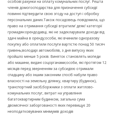
особові рахунки на оплату комунальних послуг. Решта
членів домогосподарства для призначення субсидії
повинні підтвердити свою згоду на доступ і обробку
персональних даних.Також посадовець повідомила, що
право на отримання субсидії втратили’ деякі’ категорії
громадян:орендодавці, які не задекларували доходи від
здачі майна в оренду;особи, які вчинили одноразову
покупку або оплатили послуги вартістю понад 50 тисяч
гривень;володарі автомобілів, з дня випуску яких
пройшло менше 5 років. Виняток становлять мопеди
або машини, видані соцорганами;особи, які протягом 12
місяців перед зверненням за субсидією отримали
спадщину або іншим законним спосіб набули право
власності на земельну ділянку, квартиру (будинок),
транспортний засіб;боржники з оплати житлово-
комунальних послуг, витрат на управління
багатоквартирним будинком, загальна сума
двомісячної заборгованості яких перевищує 20
неоподатковуваних мінімумів доходів