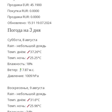
Продажа EUR: 45.1900
r
o
e
Покупка RUR: 0.0000
k
Продажа RUR: 0.0000
Обновлено: 15:31 19.07.2024
Погода на 3 дня
Суббота, 8 августа
Rain - небольшой дождь
Темп. днём:
37.26°C
Темп. ночь:
25.25°C
Влажность: 18%
Ветер:
7.87 м.с.
Давление: 1009 hPa
Воскресенье, 9 августа
Rain - небольшой дождь
Темп. днём:
31.6°C
Темп. ночь:
25.96°C
Влажность: 34%