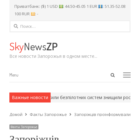
Приватбанк: ($) 1 USD
: 44.50-45.05 1 EUR
: 51.35-52.08
100 RUR
: -
Найти:
Sky
News
ZP
Все новости Запорожья в одном месте...
Open
Menu
Menu
search
panel
армейские методы.
Важные новости
Сили безпілотних систем знищили російськи
Домой
Факты Запорожье
Запоріжців проінформували хто м
Факты Запорожье
Запоріжців