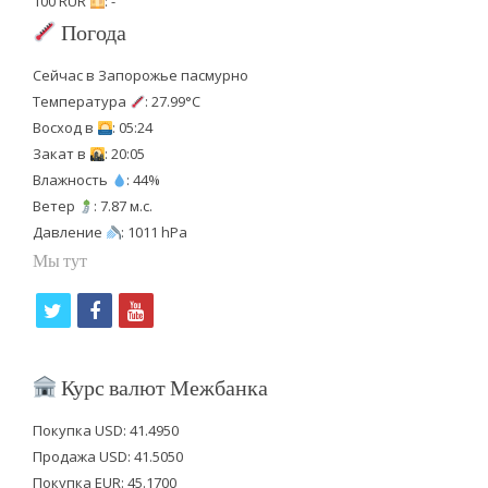
100 RUR
: -
Погода
Сейчас в Запорожье пасмурно
Температура
: 27.99°C
Восход в
: 05:24
Закат в
: 20:05
Влажность
: 44%
Ветер
: 7.87 м.с.
Давление
: 1011 hPa
Мы тут
t
f
y
w
a
o
i
c
u
Курс валют Межбанка
t
e
t
Покупка USD: 41.4950
t
b
u
Продажа USD: 41.5050
e
o
b
Покупка EUR: 45.1700