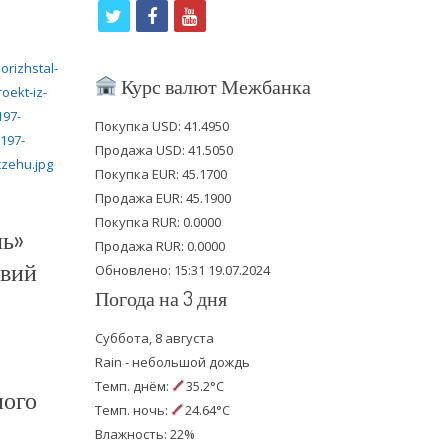
t
f
y
w
a
o
i
c
u
Курс валют Межбанка
t
e
t
Покупка USD: 41.4950
t
b
u
Продажа USD: 41.5050
e
o
b
Покупка EUR: 45.1700
Продажа EUR: 45.1900
r
o
e
Покупка RUR: 0.0000
ль»
k
Продажа RUR: 0.0000
овий
Обновлено: 15:31 19.07.2024
Погода на 3 дня
Суббота, 8 августа
Rain - небольшой дождь
Темп. днём:
35.2°C
ного
Темп. ночь:
24.64°C
Влажность: 22%