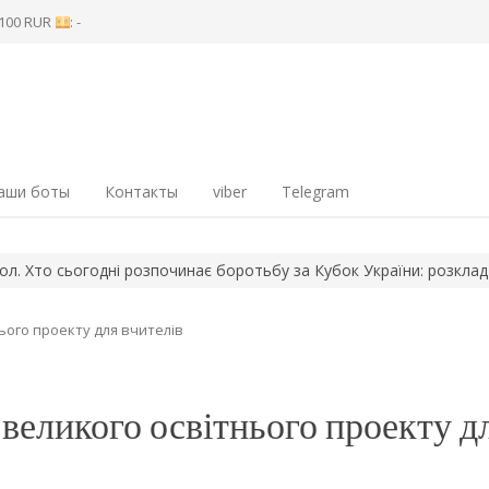
8 100 RUR
: -
аши боты
Контакты
viber
Telegram
 сьогодні розпочинає боротьбу за Кубок України: розклад перш
ього проекту для вчителів
великого освітнього проекту д