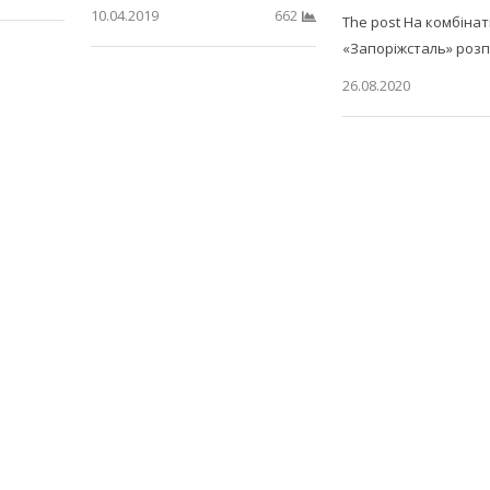
10.04.2019
662
The post На комбінат
«Запоріжсталь» роз
26.08.2020