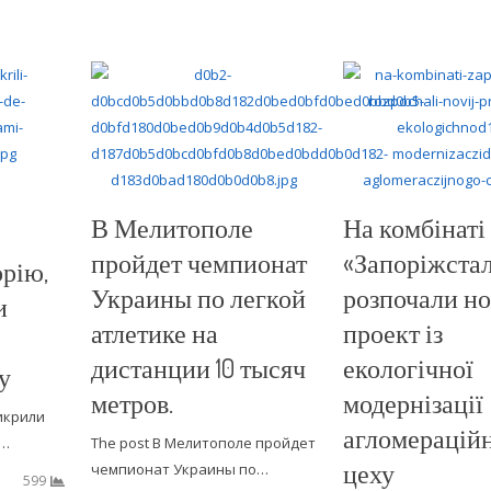
В Мелитополе
На комбінаті
пройдет чемпионат
«Запоріжста
рію,
Украины по легкой
розпочали н
и
атлетике на
проект із
дистанции 10 тысяч
екологічної
у
метров.
модернізації
викрили
агломерацій
е…
The post В Мелитополе пройдет
цеху
чемпионат Украины по…
599