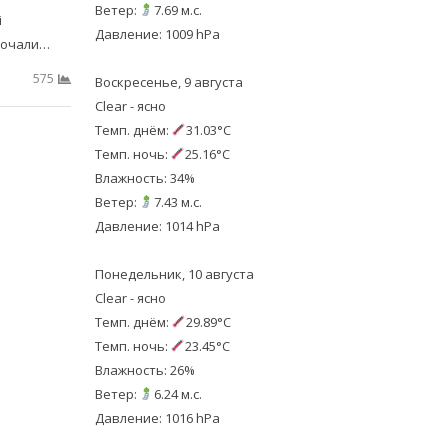
Ветер:
7.69 м.с.
і
Давление: 1009 hPa
почали…
575
Воскресенье, 9 августа
Clear - ясно
Темп. днём:
31.03°C
Темп. ночь:
25.16°C
Влажность: 34%
Ветер:
7.43 м.с.
Давление: 1014 hPa
Понедельник, 10 августа
Clear - ясно
Темп. днём:
29.89°C
Темп. ночь:
23.45°C
Влажность: 26%
Ветер:
6.24 м.с.
Давление: 1016 hPa