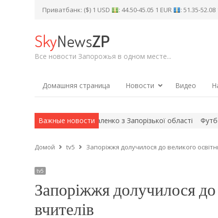
Приватбанк: ($) 1 USD
: 44.50-45.05 1 EUR
: 51.35-52.0
Sky
News
ZP
Все новости Запорожья в одном месте...
Домашняя страница
Новости
Видео
Н
ахисник Володимир Коваленко з Запорізької області
Важные новости
Футбол. Хто
Домой
tv5
Запоріжжя долучилося до великого освітн
tv5
Запоріжжя долучилося до 
вчителів