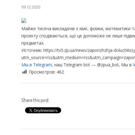
09.12.2020
Майже тисяча викладачів з хімії, фізики, математики 
проекту сподіваються, що це допоможе не лише підвищи
предметах.
Источник: https://tv5.zp.ua/news/zaporizhzhja-doluchilosja
utm_source=rss&utm_medium=rss&utm_campaign=zaporizhzh
Мы в Telegram
, наш Telegram bot — @zpua_bot, Мы в
V
Просмотров:
462
Share this post