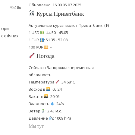
Обновлено: 16:00 05.07.2025
462
Курсы Приватбанк
Актуальные курсы валют Приватбанк: ($)
атори
1 USD
: 44.50 - 45.05
технічних
1 EUR
: 51.35 - 52.08
100 RUR
: -
Погода
Сейчас в Запорожье переменная
облачность
Температура
: 34.68°C
Восход в
: 05:24
Закат в
: 20:05
Влажность
: 24%
Ветер
: 2.43 м.с.
Давление
: 1009 hPa
Мы тут