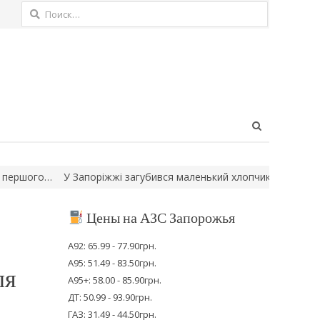
Найти:
Open
search
panel
ого…
У Запоріжжі загубився маленький хлопчик: мати вийшла до
Цены на АЗС Запорожья
А92: 65.99 - 77.90грн.
А95: 51.49 - 83.50грн.
ля
А95+: 58.00 - 85.90грн.
ДТ: 50.99 - 93.90грн.
ГАЗ: 31.49 - 44.50грн.