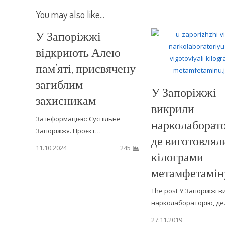
You may also like...
У Запоріжжі
відкриють Алею
пам’яті, присвячену
загиблим
У Запоріжжі
захисникам
викрили
За інформацією: Суспільне
нарколаборато
Запоріжжя. Проєкт…
де виготовлял
11.10.2024
245
кілограми
метамфетамін
The post У Запоріжжі 
нарколабораторію, д
27.11.2019