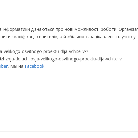
та інформатики дізнаються про нові можливості роботи. Організ
ти кваліфікацію вчителів, а й збільшить зацікавленість учнів у 
-velikogo-osvitnogo-proektu-dlja-vchiteliv/?
ja-doluchilosja-velikogo-osvitnogo-proektu-dlja-vchiteliv
iber
, Мы на
Facebook