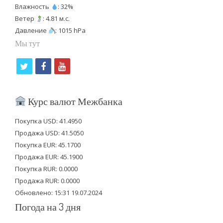
Влажность
: 32%
Ветер
: 4.81 м.с.
Давление
: 1015 hPa
Мы тут
t
f
y
w
a
o
i
c
u
Курс валют Межбанка
t
e
t
Покупка USD: 41.4950
t
b
u
Продажа USD: 41.5050
e
o
b
Покупка EUR: 45.1700
Продажа EUR: 45.1900
r
o
e
Покупка RUR: 0.0000
k
Продажа RUR: 0.0000
Обновлено: 15:31 19.07.2024
Погода на 3 дня