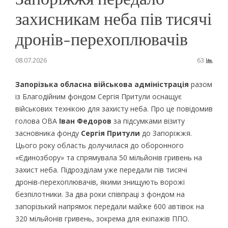
захисникам неба пів тисячі
дронів-перехоплювачів
08.07.2026
63
Запорізька обласна військова адміністрація
разом
із Благодійним фондом Сергія Притули оснащує
військових технікою для захисту неба. Про це повідомив
голова ОВА
Іван Федоров
за підсумками візиту
засновника фонду
Сергія Притули
до Запоріжжя.
Цього року область долучилася до оборонного
«Єдинозбору» та спрямувала 50 мільйонів гривень на
захист неба. Підрозділам уже передали пів тисячі
дронів-перехоплювачів, якими знищують ворожі
безпілотники. За два роки співпраці з фондом на
запорізький напрямок передали майже 600 автівок на
320 мільйонів гривень, зокрема для екіпажів ППО.