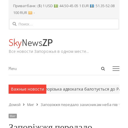
Приватбанк: ($) 1 USD
: 44.50-45.05 1 EUR
: 51.35-52.08
100 RUR
: -
Найти:
Sky
News
ZP
Все новости Запорожья в одном месте...
Open
Menu
Menu
search
panel
рмейские методы.
Важные новости
Запорізька адвокатка балотується до Ради г
Домой
Миг
Запоріжжя передало захисникам неба пів тися
Миг
Запоріжжя передало