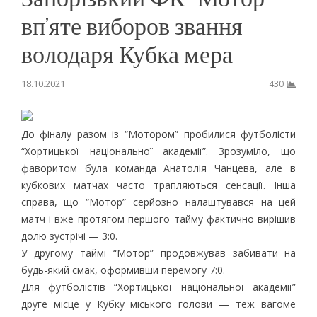
вп’яте виборов звання
володаря Кубка мера
18.10.2021
430
До фіналу разом із “Мотором” пробилися футболісти
“Хортицької національної академії”. Зрозуміло, що
фаворитом була команда Анатолія Чанцева, але в
кубкових матчах часто трапляються сенсації. Інша
справа, що “Мотор” серйозно налаштувався на цей
матч і вже протягом першого тайму фактично вирішив
долю зустрічі — 3:0.
У другому таймі “Мотор” продовжував забивати на
будь-який смак, оформивши перемогу 7:0.
Для футболістів “Хортицької національної академії”
друге місце у Кубку міського голови — теж вагоме