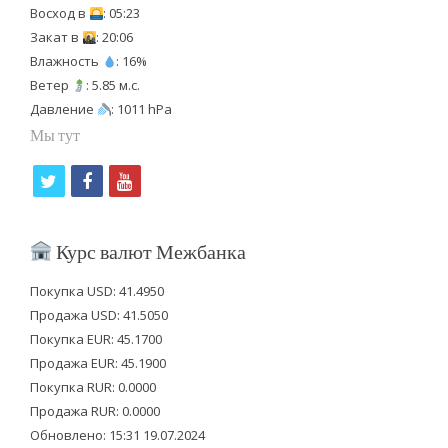
Восход в
: 05:23
Закат в
: 20:06
Влажность
: 16%
Ветер
: 5.85 м.с.
Давление
: 1011 hPa
Мы тут
t
f
y
w
a
o
i
c
u
Курс валют Межбанка
t
e
t
Покупка USD: 41.4950
t
b
u
Продажа USD: 41.5050
e
o
b
Покупка EUR: 45.1700
Продажа EUR: 45.1900
r
o
e
Покупка RUR: 0.0000
k
Продажа RUR: 0.0000
Обновлено: 15:31 19.07.2024