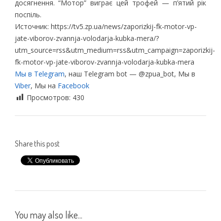
досягнення. “Мотор” виграє цей трофей — п’ятий рік
поспіль.
Источник: https://tv5.zp.ua/news/zaporizkij-fk-motor-vp-
jate-viborov-zvannja-volodarja-kubka-mera/?
utm_source=rss&utm_medium=rss&utm_campaign=zaporizkij-
fk-motor-vp-jate-viborov-zvannja-volodarja-kubka-mera
Мы в Telegram
, наш Telegram bot — @zpua_bot, Мы в
Viber
, Мы на
Facebook
Просмотров:
430
Share this post
You may also like...