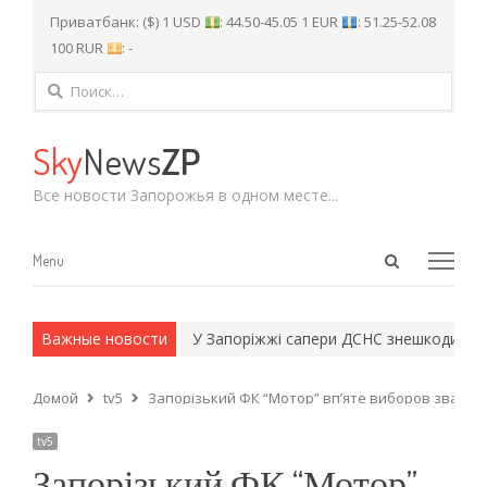
Приватбанк: ($) 1 USD
: 44.50-45.05 1 EUR
: 51.25-52.08
100 RUR
: -
Найти:
Sky
News
ZP
Все новости Запорожья в одном месте...
Open
Menu
Menu
search
panel
 и армейские методы.
Важные новости
У Запоріжжі сапери ДСНС знешкодили не
Домой
tv5
Запорізький ФК “Мотор” вп’яте виборов звання
tv5
Запорізький ФК “Мотор”