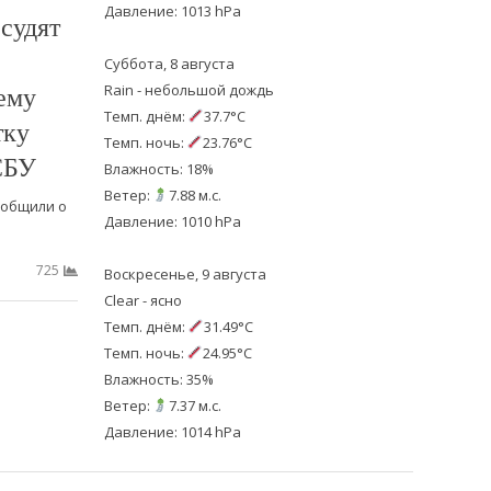
Давление: 1013 hPa
судят
Суббота, 8 августа
ему
Rain - небольшой дождь
Темп. днём:
37.7°C
тку
Темп. ночь:
23.76°C
СБУ
Влажность: 18%
Ветер:
7.88 м.с.
ообщили о
Давление: 1010 hPa
725
Воскресенье, 9 августа
Clear - ясно
Темп. днём:
31.49°C
Темп. ночь:
24.95°C
Влажность: 35%
Ветер:
7.37 м.с.
Давление: 1014 hPa