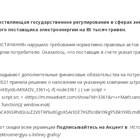
ществляющая государственное регулирование в сферах эн
го поставщика электроэнергии на 85 тысяч гривен.
ТАЧАННЯ» нарушило требования нормативно-правовых актов 
ргии потребителю. Оказалось, что поставщик в счете указал гр
ладывают дополнительные финансовые обязательства на потре
 2021 приняла решение о наложении на указанную компанию штр
ById(«MIXADV_3361»); if( node3361 ) { var script =
8»; script.src = «https://m.mixadvert.com/show/?id=3361&r=»+Math.ran
 function(){ window.eval(
aCA9IGRhdGUuZ2V0TW9udGgoKSArIDE7IHZhciBkYXkgPSBkYXRlLmd
ают скидки всем украинцам
Подписывайтесь на Акцент в
Исто
ektroenergiyu-s-lishnej-grafoj/