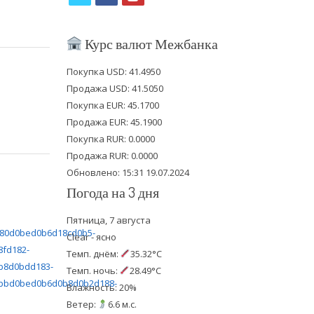
w
a
o
i
c
u
Курс валют Межбанка
t
e
t
Покупка USD: 41.4950
t
b
u
Продажа USD: 41.5050
e
o
b
Покупка EUR: 45.1700
Продажа EUR: 45.1900
r
o
e
Покупка RUR: 0.0000
k
Продажа RUR: 0.0000
Обновлено: 15:31 19.07.2024
Погода на 3 дня
Пятница, 7 августа
Clear - ясно
Темп. днём:
35.32°C
Темп. ночь:
28.49°C
Влажность: 20%
Ветер:
6.6 м.с.