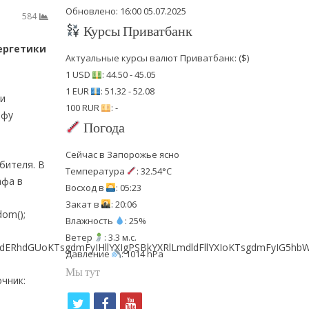
Обновлено: 16:00 05.07.2025
584
Курсы Приватбанк
ергетики
Актуальные курсы валют Приватбанк: ($)
1 USD
: 44.50 - 45.05
1 EUR
: 51.32 - 52.08
и
100 RUR
: -
афу
Погода
Сейчас в Запорожье ясно
бителя. В
Температура
: 32.54°C
афа в
Восход в
: 05:23
Закат в
: 20:06
dom();
Влажность
: 25%
Ветер
: 3.3 м.с.
ldERhdGUoKTsgdmFyIHllYXIgPSBkYXRlLmdldFllYXIoKTsgdmFyIG5
Давление
: 1014 hPa
Мы тут
чник:
t
f
y