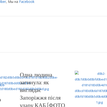
iber
, Мы на
Facebook
Одна людина
загинула: як
виглядає
Запоріжжя після
о
удару КАБ (ФОТО,