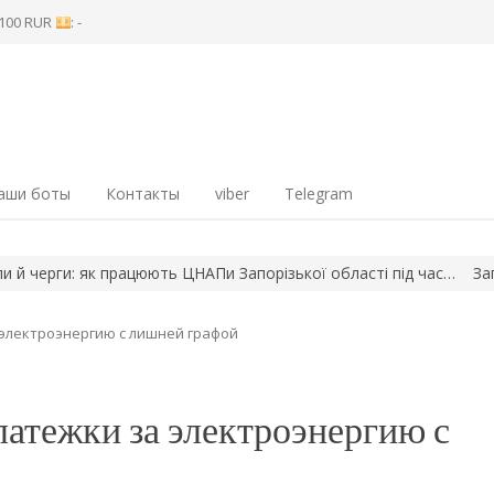
8 100 RUR
: -
аши боты
Контакты
viber
Telegram
ерги: як працюють ЦНАПи Запорізької області під час…
Запоріз
электроэнергию с лишней графой
атежки за электроэнергию с