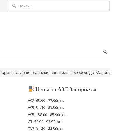
Найти:
Open
search
panel
ькі старшокласники здійснили подорож до Мазовецького воєвод
Цены на АЗС Запорожья
А92: 65.99 - 77.90грн.
А95: 51.49 - 83.50грн.
А95+: 58.00 - 85.90грн.
ДТ: 50.99 - 93.90грн.
ГАЗ: 31.49 - 44.50грн.