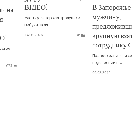
ВІДЕО)
В Запорожье 
ии на
мужчину,
я
Удень у Запоріжжі пролунали
предложивш
вибухи після…
крупную взя
14.03.2026
136
О)
сотруднику 
ьство
Правоохранители с
подозрении в…
675
06.02.2019