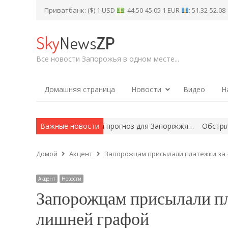
Приватбанк: ($) 1 USD
: 44.50-45.05 1 EUR
: 51.32-52.0
Sky
News
ZP
Все новости Запорожья в одном месте...
Домашняя страница
Новости
Видео
Н
а закритими: неприємний прогноз для Запоріжжя…
Важные новости
Обстріли й ч
Домой
Акцент
Запорожцам присылали платежки за 
Акцент
Новости
Запорожцам присылали пл
лишней графой