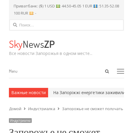
Приватбанк: ($) 1 USD
: 44.50-45.05 1 EUR
: 51.35-52.08
100 RUR
: -
Найти:
Sky
News
ZP
Все новости Запорожья в одном месте...
Open
Menu
Menu
search
panel
 и армейские методы.
Важные новости
На Запоріжжі енергетики заживили 83 тис
Домой
Индустриалка
Запорожье не сможет получать при
Индустриалка
Запорожье не сможет