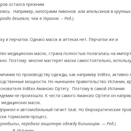
ров остался прежним.
ились. Например, килограмм лимонов или апельсинов в крупных
гораздо дешевле, чем в Украине. – Ред.).
у и перчатки. Однако масок в аптеках нет. Перчатки же и
во медицинских масок, страна полностью полагалась на импорт
жно. Поэтому многие мастерят маски самостоятельно, использ
мпании по производству одежды, как например Inditex, активно
зводственные мощности. Но нынешнее правительство Испании, 
основателя Inditex Амансио Ортегу. Поэтому в самой Испании
пидемии не произошло. К чести самого Амансио Ортеги он напря
 медицинских масок.
принял и автомобильный гигант Seat. Но бюрократические про
ски тормозили процесс.
ернобыль», передала защитную одежду больницам. — Ред.)