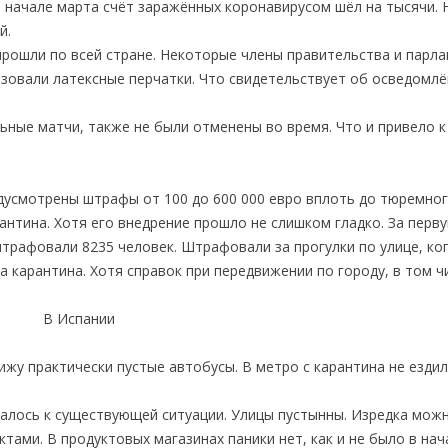
 в начале марта счёт заражённых коронавирусом шёл на тысячи. 
й.
ошли по всей стране. Некоторые члены правительства и парла
ьзовали латексные перчатки. Что свидетельствует об осведомлё
ьные матчи, также не были отменены во время. Что и привело 
дусмотрены штрафы от 100 до 600 000 евро вплоть до тюремно
антина. Хотя его внедрение прошло не слишком гладко. За перв
трафовали 8235 человек. Штрафовали за прогулки по улице, ко
 карантина. Хотя справок при передвижении по городу, в том ч
вижу практически пустые автобусы. В метро с карантина не ездил
алось к существующей ситуации. Улицы пустынны. Изредка мож
тами. В продуктовых магазинах паники нет, как и не было в нач