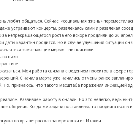
ень любят общаться. Сейчас «социальная жизнь» переместилас
даже устраивают концерты, развлекаясь сами и развлекая сосед
з-за непрекращающегося роста его вскоре продлили до 26 апрел
ой даты карантин продится. Но в случае улучшения ситуации он 
роявляться «смягчающие меры» – не пояснили.
казаться»
арантине.
оказаться. Моя работа связана с ведением проектов в сфере го
ференций. С начала марта уже начались отмены ранее запланир
ий. Но, признаюсь, что такого масштаба поражения инфекцией зд
реалиям. Развиваем работу в онлайн. Но это нелегко, ведь ничт
апе общения. Когда же задачи поставлены, то продвигаться в и
гулка по крыше: рассказ запорожанки из Италии.