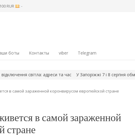
8 100 RUR
: -
аши боты
Контакты
viber
Telegram
 світла: адреси та час
У Запоріжжі 7 і 8 серпня обмежать рух
вется в самой зараженной коронвирусом европейской стране
 живется в самой зараженной
й стране