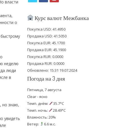
Но власти
w
a
o
i
c
u
мента,
Курс валют Межбанка
нности о
t
e
t
Покупка USD: 41.4950
t
b
u
к быстрому
Продажа USD: 41.5050
e
o
b
Покупка EUR: 45.1700
Продажа EUR: 45.1900
r
o
e
го
Покупка RUR: 0.0000
k
ую неделю
Продажа RUR: 0.0000
гда люди
Обновлено: 15:31 19.07.2024
исле в
Погода на 3 дня
Пятница, 7 августа
Clear - ясно
Темп. днём:
35.7°C
, но знаю,
Темп. ночь:
28.49°C
Влажность: 20%
но увидеть
Ветер:
6.6 м.с.
але