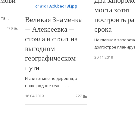
моста хотят
Великая Знаменка
построить р
і та…
— Алексеевка —
срока
479
стояла и стоит на
На главном запорож
выгодном
долгострое планиру
географическом
30.11.2019
пути
И снится мне не деревня, а
наше родное село —…
16.04.2019
727