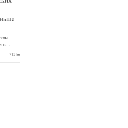
аньше
ском
ется…
715