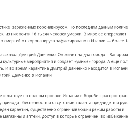
истике зараженных коронавирусом. По последним данным колич
к, из них почти 16 тысяч человек умерли. В мире ее опережают
го смертей от коронавируса зафиксировано в Италии — более 1
ассказал Дмитрий Данченко. Он живет на два города – Запорож
ам культурные мероприятия и создает «умные» города. А еще пол
ть. И во время карантина Дмитрий Данченко находится в Испани
етельствует о полном провале Испании в борьбе с распростра
 приводит беспечность и отсутствие таланта предвидеть и рук
ведён карантин, существенно ограничивающий режим работы и
 магазины и аптеки, доступ в которые ограничен во избежание