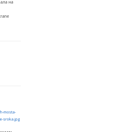
ала на
trane
ских