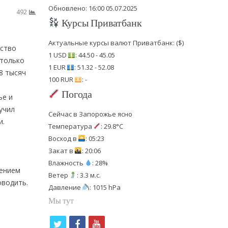
Обновлено: 16:00 05.07.2025
492
Курсы Приватбанк
Актуальные курсы валют Приватбанк: ($)
ество
1 USD
: 44.50 - 45.05
 только
1 EUR
: 51.32 - 52.08
8 тысяч
100 RUR
: -
Погода
ье и
учил
Сейчас в Запорожье ясно
и.
Температура
: 29.8°C
Восход в
: 05:23
Закат в
: 20:06
Влажность
: 28%
нением
Ветер
: 3.3 м.с.
оводить.
Давление
: 1015 hPa
Мы тут
t
f
y