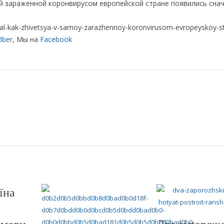
й зараженной коронвирусом европейской стране появились снач
zal-kak-zhivetsya-v-samoy-zarazhennoy-koronvirusom-evropeyskoy-s
iber
, Мы на
Facebook
їна
 мови
Два запорож