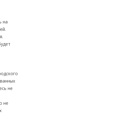
ь на
ей.
я.
будет
родского
ованных
есь не
о не
х