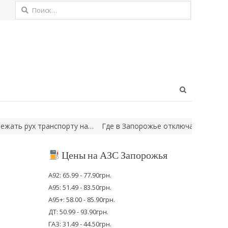
Найти:
Open
search
panel
 транспорту на…
Где в Запорожье отключат свет в пятницу: спи
Цены на АЗС Запорожья
А92: 65.99 - 77.90грн.
А95: 51.49 - 83.50грн.
А95+: 58.00 - 85.90грн.
ДТ: 50.99 - 93.90грн.
ГАЗ: 31.49 - 44.50грн.