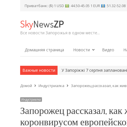
Приватбанк: ($) 1 USD
: 44.50-45.05 1 EUR
: 51.32-52.0
Sky
News
ZP
Все новости Запорожья в одном месте...
Домашняя страница
Новости
Видео
Н
екотний день під…
Важные новости
У Запоріжжі 7 серпня заплановані відключення
Домой
Индустриалка
Запорожец рассказал, как жи
Индустриалка
Запорожец рассказал, как
коронвирусом европейско