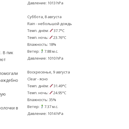
Давление: 1013 hPa
Суббота, 8 августа
Rain - небольшой дождь
Темп. днём:
37.7°C
Темп. ночь:
23.76°C
Влажность: 18%
Ветер:
7.88 м.с.
. В пик
Давление: 1010 hPa
уют
Воскресенье, 9 августа
 помогали
Clear - ясно
враждебно
Темп. днём:
31.49°C
Темп. ночь:
24.95°C
мую
Влажность: 35%
Ветер:
7.37 м.с.
волочки в
Давление: 1014 hPa