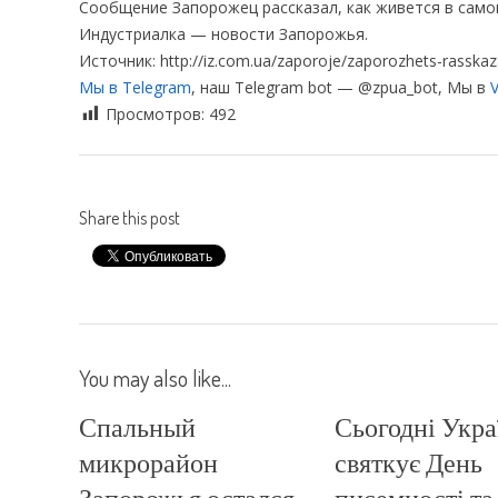
Сообщение Запорожец рассказал, как живется в само
Индустриалка — новости Запорожья.
Источник: http://iz.com.ua/zaporoje/zaporozhets-rasska
Мы в Telegram
, наш Telegram bot — @zpua_bot, Мы в
V
Просмотров:
492
Share this post
You may also like...
Спальный
Сьогодні Укра
микрорайон
святкує День
Запорожья остался
писемності та