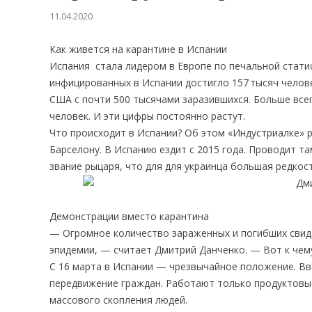
11.04.2020
Как живется на карантине в Испании
Испания стала лидером в Европе по печальной стат
инфицированных в Испании достигло 157 тысяч челове
США с почти 500 тысячами заразившихся. Больше все
человек. И эти цифры постоянно растут.
Что происходит в Испании? Об этом «Индустриалке» р
Барселону. В Испанию ездит с 2015 года. Проводит т
звание рыцаря, что для для украинца большая редкос
Демонстрации вместо карантина
— Огромное количество зараженных и погибших свид
эпидемии, — считает Дмитрий Данченко. — Вот к чему
С 16 марта в Испании — чрезвычайное положение. В
передвижение граждан. Работают только продуктовые
массового скопления людей.