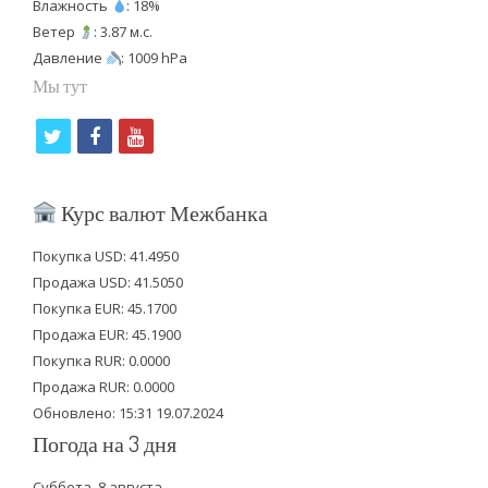
Влажность
: 18%
Ветер
: 3.87 м.с.
Давление
: 1009 hPa
Мы тут
t
f
y
w
a
o
i
c
u
Курс валют Межбанка
t
e
t
Покупка USD: 41.4950
t
b
u
Продажа USD: 41.5050
e
o
b
Покупка EUR: 45.1700
Продажа EUR: 45.1900
r
o
e
Покупка RUR: 0.0000
k
Продажа RUR: 0.0000
Обновлено: 15:31 19.07.2024
Погода на 3 дня
Суббота, 8 августа