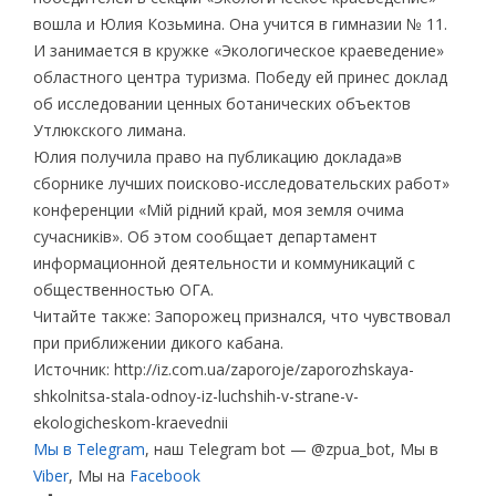
вошла и Юлия Козьмина. Она учится в гимназии № 11.
И занимается в кружке «Экологическое краеведение»
областного центра туризма. Победу ей принес доклад
об исследовании ценных ботанических объектов
Утлюкского лимана.
Юлия получила право на публикацию доклада»в
сборнике лучших поисково-исследовательских работ»
конференции «Мій рідний край, моя земля очима
сучасників». Об этом сообщает департамент
информационной деятельности и коммуникаций с
общественностью ОГА.
Читайте также: Запорожец признался, что чувствовал
при приближении дикого кабана.
Источник: http://iz.com.ua/zaporoje/zaporozhskaya-
shkolnitsa-stala-odnoy-iz-luchshih-v-strane-v-
ekologicheskom-kraevednii
Мы в Telegram
, наш Telegram bot — @zpua_bot, Мы в
Viber
, Мы на
Facebook