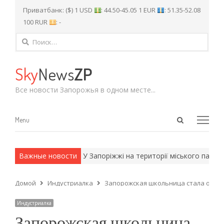
Приватбанк: ($) 1 USD
: 44.50-45.05 1 EUR
: 51.35-52.08
100 RUR
: -
Найти:
Sky
News
ZP
Все новости Запорожья в одном месте...
Open
Menu
Menu
search
panel
и армейские методы.
Важные новости
У Запоріжжі на території міського парку 
Домой
Индустриалка
Запорожская школьница стала одной
Индустриалка
Запорожская школьница