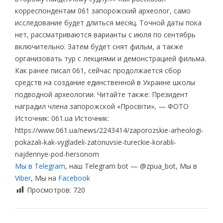
корреспондентам 061 запорожский археолог, само
исследование будет длиться месяц. Точной даты пока
нет, рассматриваются варианты с июля по сентябрь
включительно. Затем будет снят фильм, а также
организовать тур с лекциями и демонстрацией фильма.
Как ранее писал 061, сейчас продолжается сбор
средств на создание единственной в Украине школы
подводной археологии. Читайте также: Президент
наградил члена запорожской «Просвіти», — ФОТО
Источник: 061.ua Источник:
https://www.061.ua/news/2243414/zaporozskie-arheologi-
pokazali-kak-vygladeli-zatonuvsie-tureckie-korabli-
najdennye-pod-hersonom
Мы в Telegram
, наш Telegram bot — @zpua_bot, Мы в
Viber
, Мы на
Facebook
Просмотров:
720