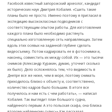
Facebook известный запорожский археолог, кандидат
исторических наук Дмитрия Кобалия. «Сшить такие
планы было не просто. Именно поэтому я пригласил в
экспедицию высококлассных подводников с
соответствующим опытом работы. Для изготовления
каждого плана было необходимо растянуть
специально изготовленную сеть направляющих. Затем
вдоль этих осевых на заданной глубине сделать
видеосъемку. Потом кадрировать ее в фотоснимки и,
наконец, совместить их между собой. Их — это тысячи
снимков (Александр Куракин, думаю, уточнит сколько
их было). Дело осложнялось тем, что видимость в
Днепре все же ниже, чем в море, поэтому снимать
приходилось близко к объекту и, соответственно,
количество кадров было большим. В итоге все
получилось и нам есть с чем работать», — написал
Кобалия. Так выглядит план большого судна,
найденного первым: А это польская скафа, она близка
второму найденному судну:»» Как рассказал