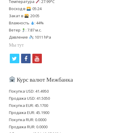
Температура
: 27.99°C
Восход в
: 05:24
Закат в
: 20:05
Влажность
: 44%
Ветер
: 7.87 м.с.
Давление
: 1011 hPa
Мы тут
t
f
y
w
a
o
i
c
u
Курс валют Межбанка
t
e
t
Покупка USD: 41.4950
t
b
u
Продажа USD: 41.5050
e
o
b
Покупка EUR: 45.1700
Продажа EUR: 45.1900
r
o
e
Покупка RUR: 0.0000
k
Продажа RUR: 0.0000