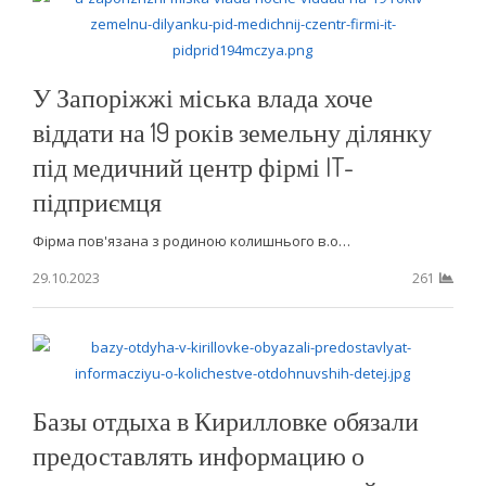
У Запоріжжі міська влада хоче
віддати на 19 років земельну ділянку
під медичний центр фірмі IT-
підприємця
Фірма пов'язана з родиною колишнього в.о…
29.10.2023
261
Базы отдыха в Кирилловке обязали
предоставлять информацию о