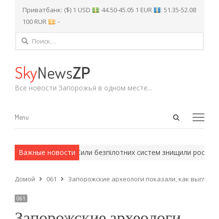
Приватбанк: ($) 1 USD
: 44.50-45.05 1 EUR
: 51.35-52.08
100 RUR
: -
Найти:
Sky
News
ZP
Все новости Запорожья в одном месте...
Open
Menu
Menu
search
panel
армейские методы.
Важные новости
Сили безпілотних систем знищили російськи
Домой
061
Запорожские археологи показали, как выгляде
061
Запорожские археологи