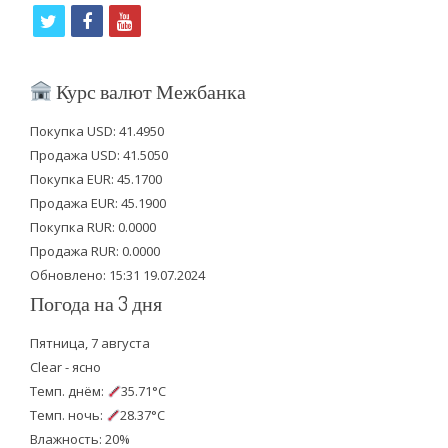
t
f
y
w
a
o
i
c
u
Курс валют Межбанка
t
e
t
Покупка USD: 41.4950
t
b
u
Продажа USD: 41.5050
e
o
b
Покупка EUR: 45.1700
Продажа EUR: 45.1900
r
o
e
Покупка RUR: 0.0000
k
Продажа RUR: 0.0000
Обновлено: 15:31 19.07.2024
Погода на 3 дня
Пятница, 7 августа
Clear - ясно
Темп. днём:
35.71°C
Темп. ночь:
28.37°C
Влажность: 20%