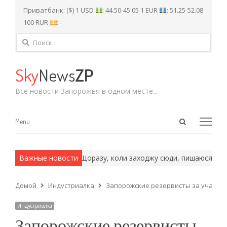
Приватбанк: ($) 1 USD
: 44.50-45.05 1 EUR
: 51.25-52.08
100 RUR
: -
Найти:
Sky
News
ZP
Все новости Запорожья в одном месте...
Open
Menu
Menu
search
panel
рмейские методы.
Важные новости
«Щоразу, коли заходжу сюди, пишаюся собою
Домой
Индустриалка
Запорожские резервисты за участи
Индустриалка
Запорожские резервисты