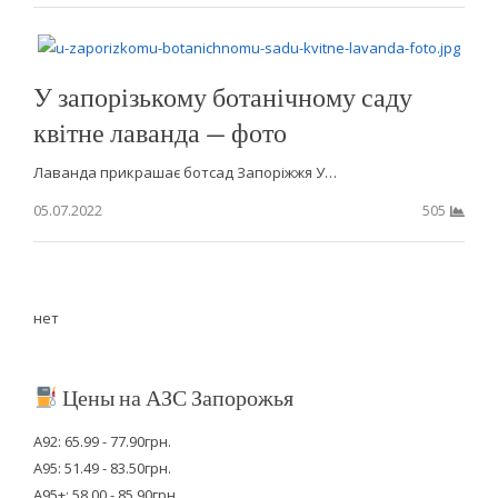
У запорізькому ботанічному саду
квітне лаванда — фото
Лаванда прикрашає ботсад Запоріжжя У…
05.07.2022
505
нет
Цены на АЗС Запорожья
А92: 65.99 - 77.90грн.
А95: 51.49 - 83.50грн.
А95+: 58.00 - 85.90грн.