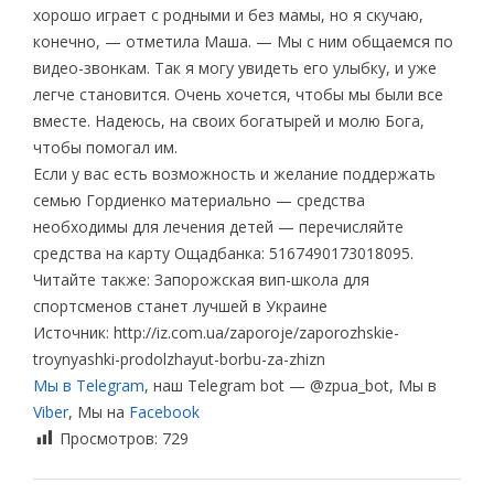
хорошо играет с родными и без мамы, но я скучаю,
конечно, — отметила Маша. — Мы с ним общаемся по
видео-звонкам. Так я могу увидеть его улыбку, и уже
легче становится. Очень хочется, чтобы мы были все
вместе. Надеюсь, на своих богатырей и молю Бога,
чтобы помогал им.
Если у вас есть возможность и желание поддержать
семью Гордиенко материально — средства
необходимы для лечения детей — перечисляйте
средства на карту Ощадбанка: 5167490173018095.
Читайте также: Запорожская вип-школа для
спортсменов станет лучшей в Украине
Источник: http://iz.com.ua/zaporoje/zaporozhskie-
troynyashki-prodolzhayut-borbu-za-zhizn
Мы в Telegram
, наш Telegram bot — @zpua_bot, Мы в
Viber
, Мы на
Facebook
Просмотров:
729