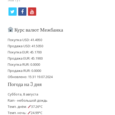
t
f
y
w
a
o
i
c
u
Курс валют Межбанка
t
e
t
Покупка USD: 41.4950
t
b
u
Продажа USD: 41.5050
e
o
b
Покупка EUR: 45.1700
Продажа EUR: 45.1900
r
o
e
Покупка RUR: 0.0000
k
Продажа RUR: 0.0000
Обновлено: 15:31 19.07.2024
Погода на 3 дня
Суббота, 8 августа
Rain - небольшой дождь
Темп. днём:
37.26°C
Темп. ночь:
24.99°C