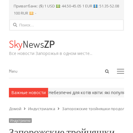
Приватбанк: ($) 1 USD
: 44.50-45.05 1 EUR
: 51.35-52.08
100 RUR
: -
Найти:
Sky
News
ZP
Все новости Запорожья в одном месте...
Open
Menu
Menu
search
panel
 армейские методы.
Важные новости
Небезпечні для котів квіти: які популярні 
Домой
Индустриалка
Запорожские тройняшки продолжают
Индустриалка
Запорожские тройняшки