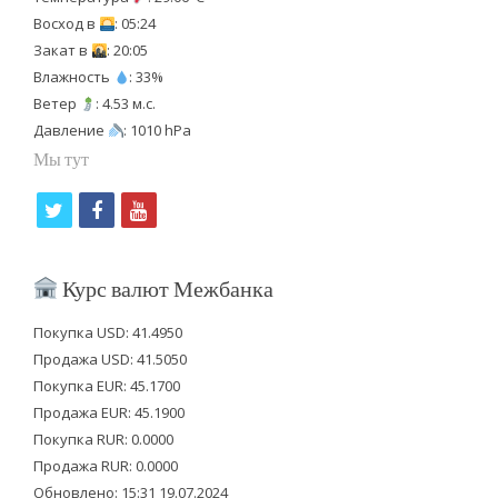
Восход в
: 05:24
Закат в
: 20:05
Влажность
: 33%
Ветер
: 4.53 м.с.
Давление
: 1010 hPa
Мы тут
t
f
y
w
a
o
i
c
u
Курс валют Межбанка
t
e
t
Покупка USD: 41.4950
t
b
u
Продажа USD: 41.5050
e
o
b
Покупка EUR: 45.1700
Продажа EUR: 45.1900
r
o
e
Покупка RUR: 0.0000
k
Продажа RUR: 0.0000
Обновлено: 15:31 19.07.2024