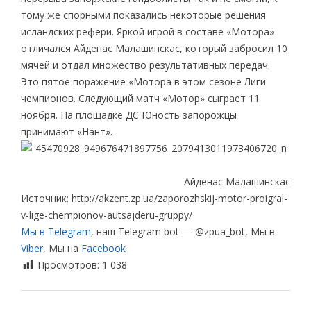
тому же спорными показались некоторые решения
исландских рефери. Яркой игрой в составе «Мотора»
отличался Айденас Малашинскас, который забросил 10
мячей и отдал множество результативных передач.
Это пятое поражение «Мотора в этом сезоне Лиги
чемпионов. Следующий матч «Мотор» сыграет 11
ноября. На площадке ДС Юность запорожцы
принимают «Нант».
Айденас Малашинскас
Источник: http://akzent.zp.ua/zaporozhskij-motor-proigral-
v-lige-chempionov-autsajderu-gruppy/
Мы в Telegram
, наш Telegram bot — @zpua_bot, Мы в
Viber
, Мы на
Facebook
Просмотров:
1 038