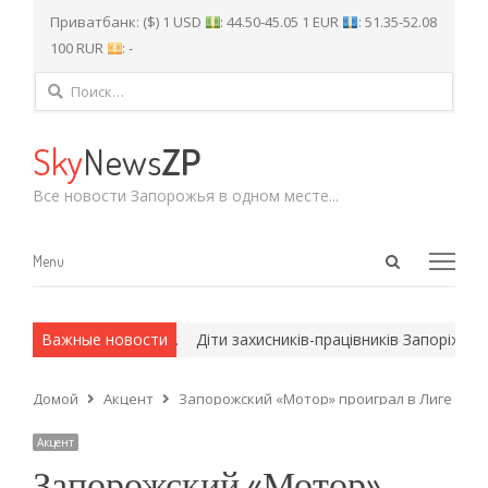
Приватбанк: ($) 1 USD
: 44.50-45.05 1 EUR
: 51.35-52.08
100 RUR
: -
Найти:
Sky
News
ZP
Все новости Запорожья в одном месте...
Open
Menu
Menu
search
panel
х и армейские методы.
Важные новости
Діти захисників-працівників Запоріжста
Домой
Акцент
Запорожский «Мотор» проиграл в Лиге чем
Акцент
Запорожский «Мотор»