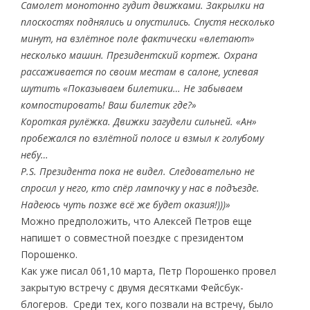
Самолет монотонно гудит движками. Закрылки на
плоскостях поднялись и опустились. Спустя несколько
минут, на взлётное поле фактически «влетают»
несколько машин. Президентский кортеж. Охрана
рассаживается по своим местам в салоне, успевая
шутить «Показываем билетики… Не забываем
компостировать! Ваш билетик где?»
Короткая рулёжка. Движки загудели сильней. «Ан»
пробежался по взлётной полосе и взмыл к голубому
небу…
P.S. Президента пока не видел. Следовательно не
спросил у него, кто спёр лампочку у нас в подъезде.
Надеюсь чуть позже всё же будет оказия!)))»
Можно предположить, что Алексей Петров еще
напишет о совместной поездке с президентом
Порошенко.
Как уже писал 061,10 марта, Петр Порошенко провел
закрытую встречу с двумя десятками Фейсбук-
блогеров. Среди тех, кого позвали на встречу, было