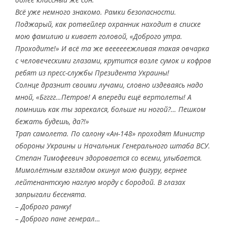
Всё уже немного знакомо. Рамки безопасности.
Поджарый, как ротвейлер охранник находит в списке
мою фамилию и кивает головой, «Доброго утра.
Проходите!» И всё та же веееееежливая такая овчарка
с человеческими глазами, крутится возле сумок и кофров
ребят из пресс-службы Президента Украины!
Солнце дразнит своими лучами, словно издеваясь надо
мной, «Бгггг…Петров! А впереди ещё вертолеты! А
помнишь как ты зарекался, больше ни ногой?… Пешком
бежать будешь, да?!»
Трап самолета. По салону «Ан-148» проходят Министр
обороны Украины и Начальник Генерального штаба ВСУ.
Степан Тимофеевич здоровается со всеми, улыбается.
Мимолётным взглядом окинул мою фигуру, вернее
лейтенантскую наглую морду с бородой. В глазах
запрыгали бесенята.
– Доброго ранку!
– Доброго пане генерал…