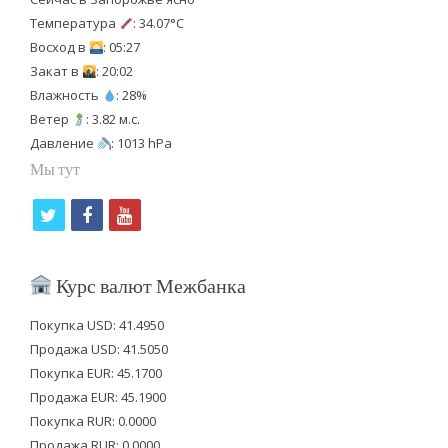
Температура
: 34.07°C
Восход в
: 05:27
Закат в
: 20:02
Влажность
: 28%
Ветер
: 3.82 м.с.
Давление
: 1013 hPa
Мы тут
t
f
y
w
a
o
i
c
u
Курс валют Межбанка
t
e
t
Покупка USD: 41.4950
t
b
u
Продажа USD: 41.5050
e
o
b
Покупка EUR: 45.1700
Продажа EUR: 45.1900
r
o
e
Покупка RUR: 0.0000
k
Продажа RUR: 0.0000