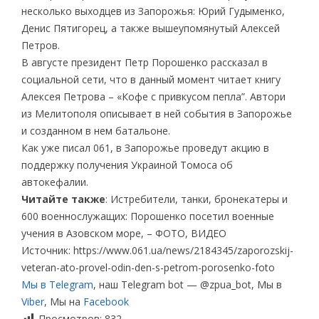
несколько выходцев из Запорожья: Юрий Гудыменко,
Денис Пятигорец, а также вышеупомянутый Алексей
Петров.
В августе президент Петр Порошенко рассказал в
социальной сети, что в данный момент читает книгу
Алексея Петрова – «Кофе с привкусом пепла”. Автори
из Мелитополя описывает в ней события в Запорожье
и созданном в нем батальоне.
Как уже писал 061, в Запорожье проведут акцию в
поддержку получения Украиной Томоса об
автокефалии.
Читайте также
: Истребители, танки, бронекатеры и
600 военнослужащих: Порошенко посетил военные
учения в Азовском море, – ФОТО, ВИДЕО
Источник: https://www.061.ua/news/2184345/zaporozskij-
veteran-ato-provel-odin-den-s-petrom-porosenko-foto
Мы в Telegram
, наш Telegram bot — @zpua_bot, Мы в
Viber
, Мы на
Facebook
Просмотров:
832