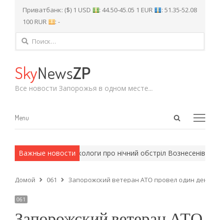
Приватбанк: ($) 1 USD
: 44.50-45.05 1 EUR
: 51.35-52.08
100 RUR
: -
Найти:
Sky
News
ZP
Все новости Запорожья в одном месте...
Open
Menu
Menu
search
panel
мейские методы.
Важные новости
Екологи про нічний обстріл Вознесенівського
Домой
061
Запорожский ветеран АТО провел один день с
061
Запорожский ветеран АТО