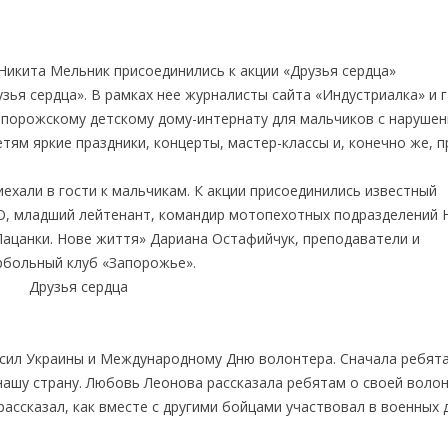
икита Мельник присоединились к акции «Друзья сердца»
ья сердца». В рамках нее журналисты сайта «Индустриалка» и 
порожскому детскому дому-интернату для мальчиков с наруше
тям яркие праздники, концерты, мастер-классы и, конечно же, 
ехали в гости к мальчикам. К акции присоединились известный
О, младший лейтенант, командир мотопехотных подразделений 
«Пацанки. Нове життя» Дариана Остафийчук, преподаватели и
рбольный клуб «Запорожье».
 сил Украины и Международному Дню волонтера. Сначала ребят
ашу страну. Любовь Леонова рассказала ребятам о своей воло
ассказал, как вместе с другими бойцами участвовал в военных 