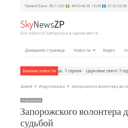
Приватбанк: ($) 1 USD
: 44.50-45.05 1 EUR
: 51.32-52.0
Sky
News
ZP
Все новости Запорожья в одном месте...
Домашняя страница
Новости
Видео
Н
апоріжжя» на п’ятницю, 7 серпня
Важные новости
Церковне свято 7 серпня: при
Домой
Индустриалка
Запорожского волонтера до сл
Индустриалка
Запорожского волонтера д
судьбой