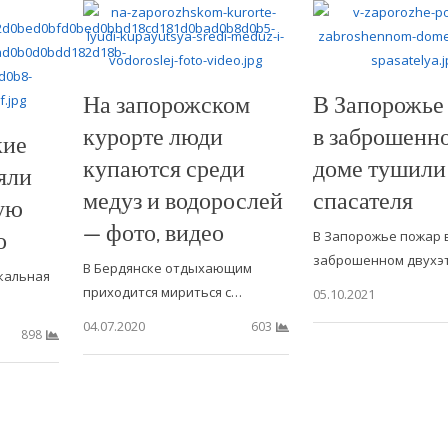
На запорожском
В Запорожье
курорте люди
в заброшенн
кие
купаются среди
доме тушили
яли
медуз и водорослей
спасателя
ную
— фото, видео
о
В Запорожье пожар 
заброшенном двухэ
В Бердянске отдыхающим
кальная
приходится мириться с…
05.10.2021
04.07.2020
603
898