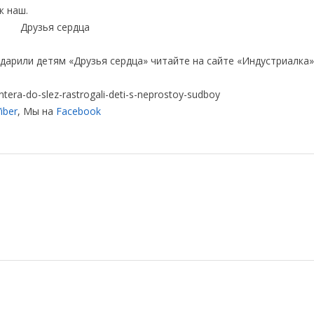
ж наш.
дарили детям «Друзья сердца» читайте на сайте «Индустриалка»
tera-do-slez-rastrogali-deti-s-neprostoy-sudboy
iber
, Мы на
Facebook