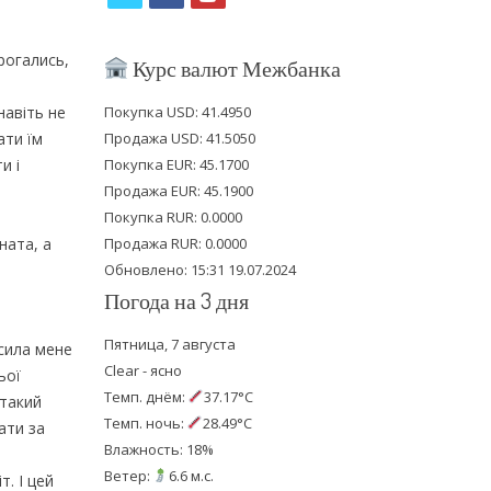
w
a
o
i
c
u
рогались,
Курс валют Межбанка
t
e
t
навіть не
Покупка USD: 41.4950
t
b
u
ати їм
Продажа USD: 41.5050
e
o
b
и і
Покупка EUR: 45.1700
Продажа EUR: 45.1900
r
o
e
Покупка RUR: 0.0000
k
ната, а
Продажа RUR: 0.0000
Обновлено: 15:31 19.07.2024
Погода на 3 дня
Пятница, 7 августа
сила мене
Clear - ясно
ьої
Темп. днём:
37.17°C
 такий
Темп. ночь:
28.49°C
ати за
Влажность: 18%
Ветер:
6.6 м.с.
т. І цей