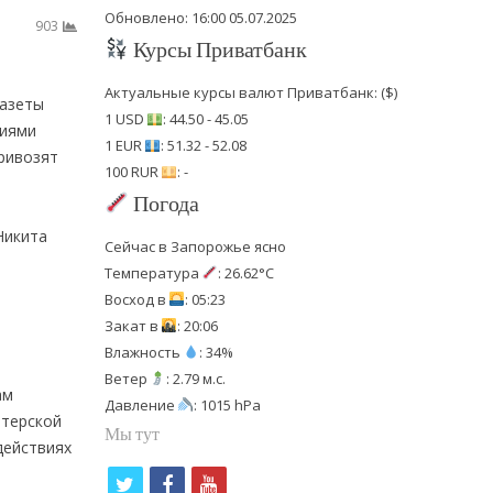
Обновлено: 16:00 05.07.2025
903
Курсы Приватбанк
Актуальные курсы валют Приватбанк: ($)
газеты
1 USD
: 44.50 - 45.05
ниями
1 EUR
: 51.32 - 52.08
привозят
100 RUR
: -
Погода
Никита
Сейчас в Запорожье ясно
Температура
: 26.62°C
Восход в
: 05:23
Закат в
: 20:06
Влажность
: 34%
Ветер
: 2.79 м.с.
ам
Давление
: 1015 hPa
нтерской
Мы тут
действиях
t
f
y