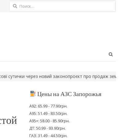
Найти:
Open
search
panel
ички через новий законопроєкт про продаж землі…
Запоріжжя по
Цены на АЗС Запорожья
А92: 65.99 - 77.90грн.
А95: 51.49 - 83.50грн.
стой
А95+: 58.00 - 85.90грн.
ДТ: 50.99 - 93.90грн.
ГАЗ: 31.49 - 44.50грн.