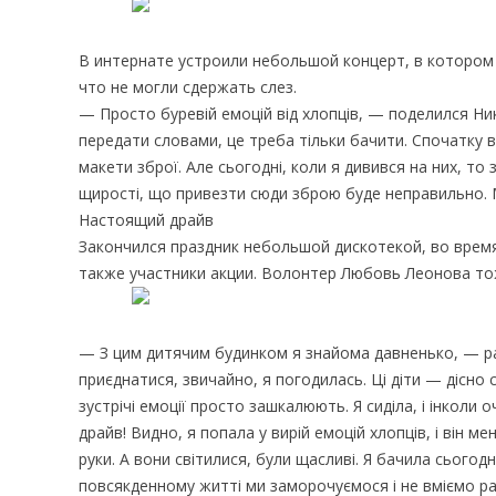
В интернате устроили небольшой концерт, в котором 
что не могли сдержать слез.
— Просто буревій емоцій від хлопців, — поделился Ни
передати словами, це треба тільки бачити. Спочатку в
макети зброї. Але сьогодні, коли я дивився на них, то
щирості, що привезти сюди зброю буде неправильно. Ме
Настоящий драйв
Закончился праздник небольшой дискотекой, во время
также участники акции. Волонтер Любовь Леонова то
— З цим дитячим будинком я знайома давненько, — р
приєднатися, звичайно, я погодилась. Ці діти — дісно 
зустрічі емоції просто зашкалюють. Я сиділа, і інколи о
драйв! Видно, я попала у вирій емоцій хлопців, і він м
руки. А вони світилися, були щасливі. Я бачила сьогодн
повсякденному житті ми заморочуємося і не вміємо раді