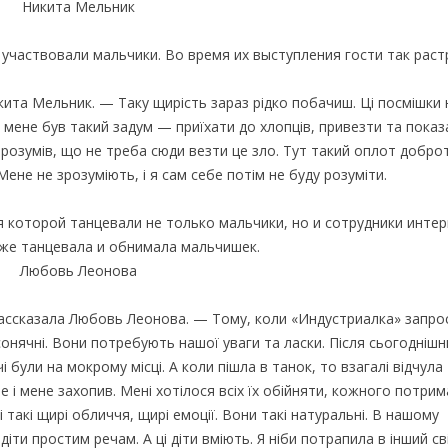
участвовали мальчики. Во время их выступления гости так раст
кита Мельник. — Таку щирість зараз рідко побачиш. Ці посмішки 
 мене був такий задум — приїхати до хлопців, привезти та показ
 зрозумів, що не треба сюди везти це зло. Тут такий оплот доброт
не не зрозуміють, і я сам себе потім не буду розуміти.
 которой танцевали не только мальчики, но и сотрудники интер
же танцевала и обнимала мальчишек.
ассказала Любовь Леонова. — Тому, коли «Индустриалка» запро
сонячні. Вони потребують нашої уваги та ласки. Після сьогоднішн
чі були на мокрому місці. А коли пішла в танок, то взагалі відчула
ене і мене захопив. Мені хотілося всіх їх обійняти, кожного потрим
і такі щирі обличчя, щирі емоції. Вони такі натуральні. В нашому
ти простим речам. А ці діти вміють. Я ніби потрапила в інший сві