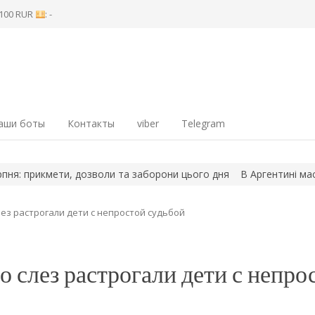
8 100 RUR
: -
аши боты
Контакты
viber
Telegram
кмети, дозволи та заборони цього дня
В Аргентині масові сут
ез растрогали дети с непростой судьбой
о слез растрогали дети с непро