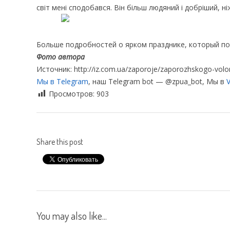
світ мені сподобався. Він більш людяний і добріший, ні
Больше подробностей о ярком празднике, который по
Фото автора
Источник: http://iz.com.ua/zaporoje/zaporozhskogo-volon
Мы в Telegram
, наш Telegram bot — @zpua_bot, Мы в
V
Просмотров:
903
Share this post
You may also like...