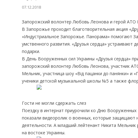
07.12.2018
Запорожский волонтер Любовь Леонова и герой АТО Н
В Запорожье проходит благотворительная акция «Друз
«Индустриальное Запорожье. Панорама» помогают За
умственного развития. «Друзья сердца» устраивают де
подарки.
В День Вооруженных сил Украины «Друзья сердца» при
запорожский волонтер Любовь Леонова, участник АТ
Мельник, участница шоу «Від пацанки до панянки» и 
ученики детской музыкальной школы №5 а также фло
Гости не могли сдержать слез
Поездку в интернат приурочили ко Дню Вооруженных
показали видеоролик о военных, которые защищают н
деятельности. А младший лейтенант Никита Мельник р
на востоке Украины.