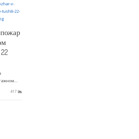
 пожар
ом
 22
в
тажном…
417