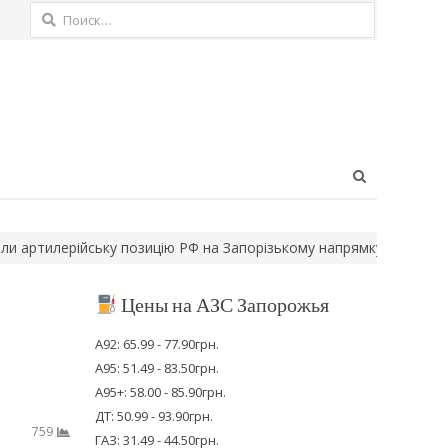
Найти:
Open
search
panel
илерійську позицію РФ на Запорізькому напрямку
На Херсонщині
Цены на АЗС Запорожья
А92: 65.99 - 77.90грн.
А95: 51.49 - 83.50грн.
А95+: 58.00 - 85.90грн.
ДТ: 50.99 - 93.90грн.
759
ГАЗ: 31.49 - 44.50грн.