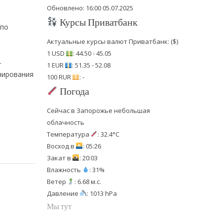
Обновлено: 16:00 05.07.2025
Курсы Приватбанк
 по
Актуальные курсы валют Приватбанк: ($)
1 USD
: 44.50 - 45.05
—
1 EUR
: 51.35 - 52.08
нирования
100 RUR
: -
Погода
Сейчас в Запорожье небольшая
облачность
Температура
: 32.4°C
Восход в
: 05:26
Закат в
: 20:03
Влажность
: 31%
Ветер
: 6.68 м.с.
Давление
: 1013 hPa
Мы тут