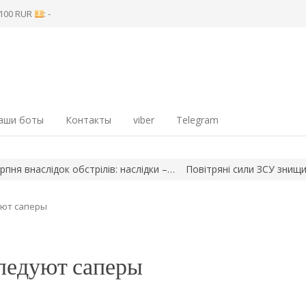
8 100 RUR
: -
аши боты
Контакты
viber
Telegram
аслідок обстрілів: наслідки –…
Повітряні сили ЗСУ знищили арт
уют саперы
ледуют саперы