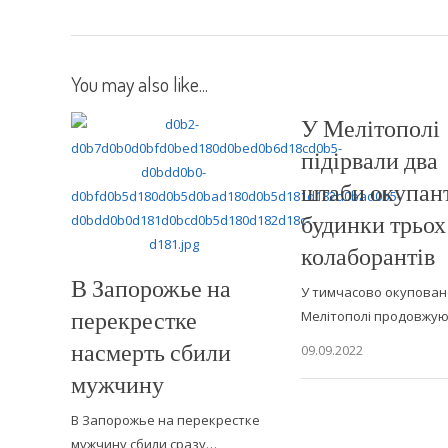
You may also like...
У Мелітополі
підірвали два
штаби окупант
будинки трьох
колаборантів
В Запорожье на
У тимчасово окупова
перекрестке
Мелітополі продовжу
насмерть сбили
09.09.2022
мужчину
В Запорожье на перекрестке
мужчину сбили сразу…