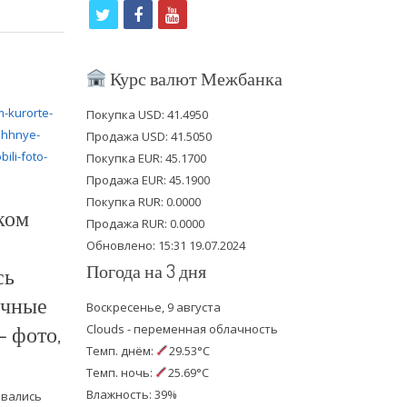
t
f
y
w
a
o
i
c
u
Курс валют Межбанка
t
e
t
Покупка USD: 41.4950
t
b
u
Продажа USD: 41.5050
e
o
b
Покупка EUR: 45.1700
Продажа EUR: 45.1900
r
o
e
Покупка RUR: 0.0000
ком
k
Продажа RUR: 0.0000
Обновлено: 15:31 19.07.2024
Погода на 3 дня
сь
очные
Воскресенье, 9 августа
 фото,
Clouds - переменная облачность
Темп. днём:
29.53°C
Темп. ночь:
25.69°C
Влажность: 39%
овались