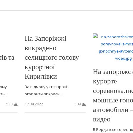
На Запоріжжі
викрадено
ів та
селищного голову
курортної
На запорожс
Кирилівки
курорте
ному
За відмову у співпраці
соревновали
ють…
окупанти викрали…
мощные гон
17.04.2022
530
509
автомобили —
видео
В Бердянске соревн