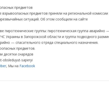
оопасных предметов
е взрывоопасных предметов приняли на региональной комиссии
чрезвычайных ситуаций. Об этом сообщили на сайте
е пиротехнические группы: пиротехническая группа аварийно 
СЧС Украины в Запорожской области и группа подводного разми
арийно — спасательного отряда специального назначения.
воопасных предметов.
и десятки снарядов
t-obsleduyut-saperyi
iber
, Мы на
Facebook