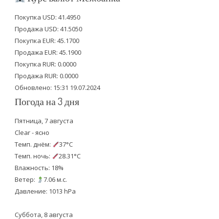
t
e
t
Покупка USD: 41.4950
t
b
u
Продажа USD: 41.5050
e
o
b
Покупка EUR: 45.1700
Продажа EUR: 45.1900
r
o
e
Покупка RUR: 0.0000
k
Продажа RUR: 0.0000
Обновлено: 15:31 19.07.2024
Погода на 3 дня
Пятница, 7 августа
Clear - ясно
Темп. днём:
37°C
Темп. ночь:
28.31°C
Влажность: 18%
Ветер:
7.06 м.с.
Давление: 1013 hPa
Суббота, 8 августа