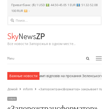
Приватбанк: ($) 1 USD
: 44.50-45.05 1 EUR
: 51.32-52.08
100 RUR
: -
Найти:
Sky
News
ZP
Все новости Запорожья в одном месте...
Open
Menu
Menu
search
panel
рмейские методы.
Важные новости
Трамп відповів на прохання Зеленського нада
Домой
inform
«Запорожтрансформатор» закрывает предст
inform
«Запорожтрансформатор»