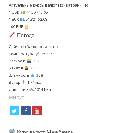
Актуальные курсы валют Приватбанк: ($)
1 USD
: 44.50 - 45.05
1 EUR
: 51.32 - 52.08
100 RUR
: -
Погода
Сейчас в Запорожье ясно
Температура
: 25.83°C
Восход в
: 05:23
Закат в
: 20:06
Влажность
: 36%
Ветер
: 1.71 м.с.
Давление
: 1014 hPa
Мы тут
t
f
y
w
a
o
i
c
u
Курс валют Межбанка