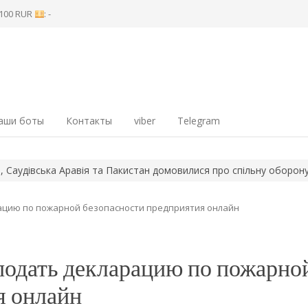
8 100 RUR
: -
аши боты
Контакты
viber
Telegram
Аравія та Пакистан домовилися про спільну оборону
Ворог вдар
ацию по пожарной безопасности предприятия онлайн
подать декларацию по пожарно
я онлайн