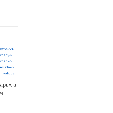
рь», а
ем