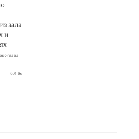
ло
из зала
х и
ях
экс-глава
601