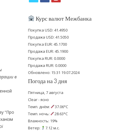
w
a
o
i
c
u
Курс валют Межбанка
t
e
t
Покупка USD: 41.4950
t
b
u
Продажа USD: 41.5050
e
o
b
Покупка EUR: 45.1700
Продажа EUR: 45.1900
r
o
e
Покупка RUR: 0.0000
k
Продажа RUR: 0.0000
ы
Обновлено: 15:31 19.07.2024
арации в
Погода на 3 дня
венной
Пятница, 7 августа
Clear - ясно
Темп. днём:
37.06°C
ву “Про
Темп. ночь:
28.63°C
еханізм
Влажность: 19%
ої
Ветер:
7.12 м.с.