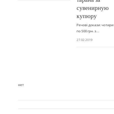
сувенирную
купюру
Речові докази: чотир
по 500 грн. з…
27.02.2019
нет