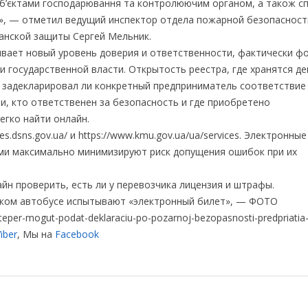
суб’єктами господарювання та контролюючим органом, а також с
ві», — отметил ведущий инспектор отдела пожарной безопаснос
анской защиты Сергей Мельник.
чивает новый уровень доверия и ответственности, фактически ф
 государственной власти. Открытость реестра, где хранятся де
 задекларировал ли конкретный предприниматель соответствие
, кто ответственен за безопасность и где приобретено
гко найти онлайн.
ces.dsns.gov.ua/ и https://www.kmu.gov.ua/ua/services. Электронн
ами максимально минимизируют риск допущения ошибок при их
н проверить, есть ли у перевозчика лицензия и штрафы.
ском автобусе испытывают «электронный билет», — ФОТО
eper-mogut-podat-deklaraciu-po-pozarnoj-bezopasnosti-predpriatia-
iber
, Мы на
Facebook