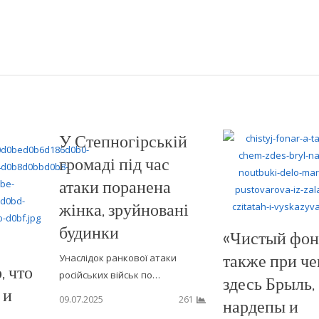
У Степногірській
громаді під час
атаки поранена
жінка, зруйновані
будинки
«Чистый фона
также при ч
Унаслідок ранкової атаки
, что
російських військ по…
здесь Брыль,
 и
09.07.2025
261
нардепы и