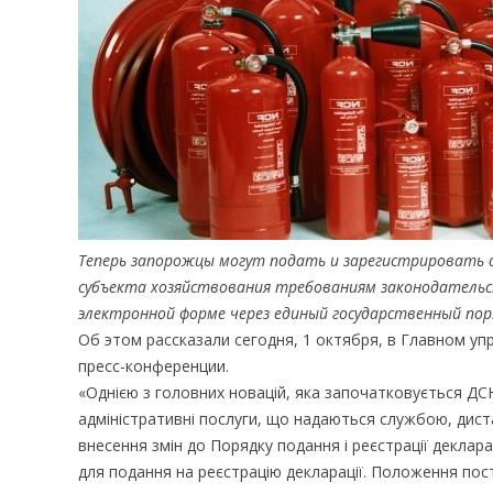
Теперь запорожцы могут подать и зарегистрировать
субъекта хозяйствования требованиям законодательс
электронной форме через единый государственный по
Об этом рассказали сегодня, 1 октября, в Главном 
пресс-конференции.
«Однією з головних новацій, яка започатковується ДС
адміністративні послуги, що надаються службою, дис
внесення змін до Порядку подання і реєстрації деклар
для подання на реєстрацію декларації. Положення пос