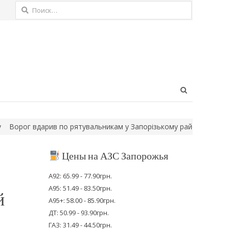
Найти:
Open
search
panel
ив по рятувальникам у Запорізькому районі, коли вони гасили…
Цены на АЗС Запорожья
А92: 65.99 - 77.90грн.
А95: 51.49 - 83.50грн.
й
А95+: 58.00 - 85.90грн.
ДТ: 50.99 - 93.90грн.
ГАЗ: 31.49 - 44.50грн.