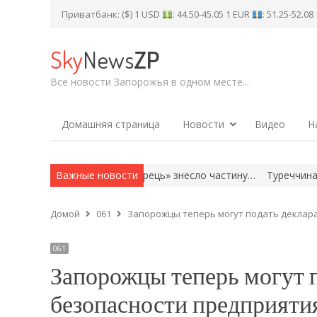
Приватбанк: ($) 1 USD
: 44.50-45.05 1 EUR
: 51.25-52.0
Sky
News
ZP
Все новости Запорожья в одном месте...
Домашняя страница
Новости
Видео
Н
тадіоні «Чорноморець» знесло частину…
Важные новости
Туреччина, Саудівська 
Домой
061
Запорожцы теперь могут подать деклар
061
Запорожцы теперь могут 
безопасности предприяти