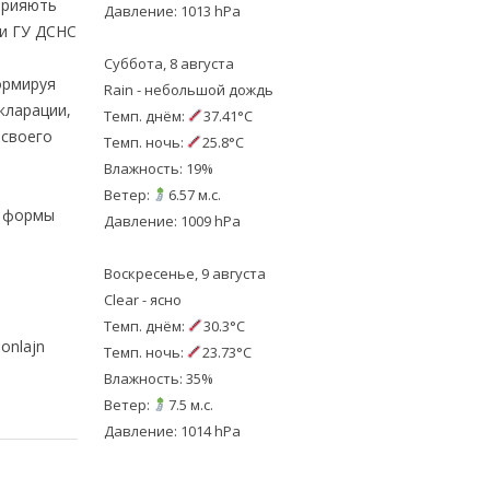
прияють
Давление: 1013 hPa
ти ГУ ДСНС
Суббота, 8 августа
ормируя
Rain - небольшой дождь
кларации,
Темп. днём:
37.41°C
 своего
Темп. ночь:
25.8°C
Влажность: 19%
Ветер:
6.57 м.с.
ые формы
Давление: 1009 hPa
Воскресенье, 9 августа
Clear - ясно
Темп. днём:
30.3°C
onlajn
Темп. ночь:
23.73°C
Влажность: 35%
Ветер:
7.5 м.с.
Давление: 1014 hPa