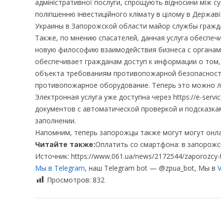
адміністративної послуги, спрощують відносини між 
поліпшенню інвестиційного клімату в цілому в Держа
Украины в Запорожской области майор службы гражд
Также, по мнению спасателей, данная услуга обеспе
новую философию взаимодействия бизнеса с органами
обеспечивает гражданам доступ к информации о том,
объекта требованиям противопожарной безопасности
противопожарное оборудование. Теперь это можно ле
Электронная услуга уже доступна через https://e-servi
документов с автоматической проверкой и подсказк
заполнении.
Напомним, теперь запорожцы также могут могут онлай
Читайте также:
Оплатить со смартфона: в запорож
Источник: https://www.061.ua/news/2172544/zaporozcy-t
Мы в Telegram
, наш Telegram bot — @zpua_bot, Мы в
V
Просмотров:
832