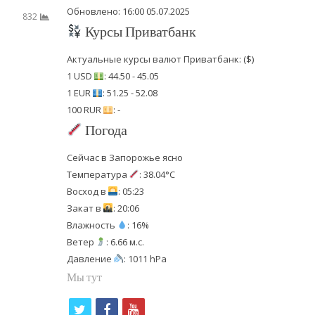
Обновлено: 16:00 05.07.2025
832
Курсы Приватбанк
Актуальные курсы валют Приватбанк: ($)
1 USD
: 44.50 - 45.05
1 EUR
: 51.25 - 52.08
100 RUR
: -
Погода
Сейчас в Запорожье ясно
Температура
: 38.04°C
Восход в
: 05:23
Закат в
: 20:06
Влажность
: 16%
Ветер
: 6.66 м.с.
Давление
: 1011 hPa
Мы тут
t
f
y