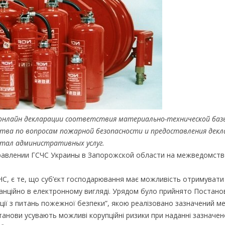
 онлайн декларации соответствия материально-технической баз
тва по вопросам пожарной безопасности и предоставления декл
ртал административных услуг.
управлении ГСЧС Украины в Запорожской области на межведомст
НС, є те, що суб’єкт господарювання має можливість отримувати
танційно в електронному вигляді. Урядом було прийнято Постано
ації з питань пожежної безпеки”, якою реалізовано зазначений м
танови усувають можливі корупційні ризики при наданні зазначен