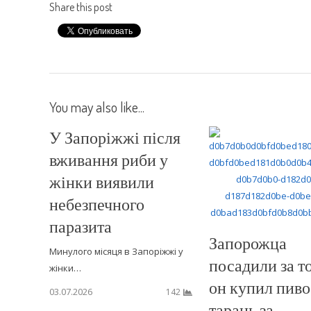
Share this post
You may also like...
У Запоріжжі після
вживання риби у
жінки виявили
небезпечного
паразита
Запорожца
Минулого місяця в Запоріжжі у
посадили за то
жінки…
он купил пиво
03.07.2026
142
тарань за