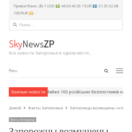
Приватбанк: ($) 1 USD
: 44.50-45.05 1 EUR
: 51.35-52.08
100 RUR
: -
Найти:
Sky
News
ZP
Все новости Запорожья в одном месте...
Open
Menu
Menu
search
panel
армейские методы.
Важные новости
Майже 100 російських безпілотників над З
Домой
Факты Запорожье
Запорожцы возмущены «отремон
Факты Запорожье
Запорожцы возмущены