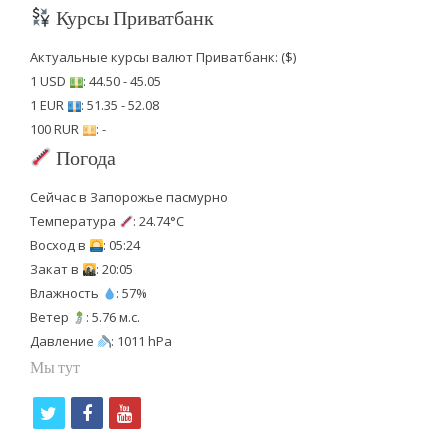
Курсы Приватбанк
Актуальные курсы валют Приватбанк: ($)
1 USD
: 44.50 - 45.05
1 EUR
: 51.35 - 52.08
100 RUR
: -
Погода
Сейчас в Запорожье пасмурно
Температура
: 24.74°C
Восход в
: 05:24
Закат в
: 20:05
Влажность
: 57%
Ветер
: 5.76 м.с.
Давление
: 1011 hPa
Мы тут
t
f
y
w
a
o