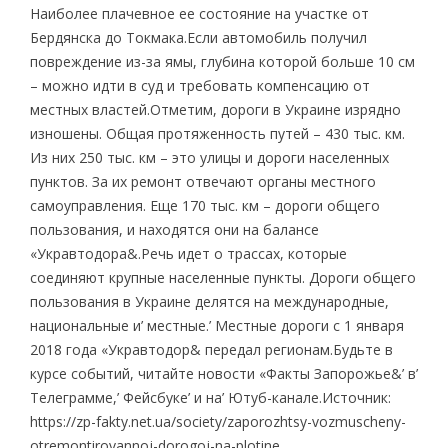
Наиболее плачевное ее состояние на участке от
Бердянска до Токмака.Если автомобиль получил
повреждение из-за ямы, глубина которой больше 10 см
– можно идти в суд и требовать компенсацию от
местных властей.Отметим, дороги в Украине изрядно
изношены. Общая протяженность путей – 430 тыс. км.
Из них 250 тыс. км – это улицы и дороги населенных
пунктов. За их ремонт отвечают органы местного
самоуправления. Еще 170 тыс. км – дороги общего
пользования, и находятся они на балансе
«Укравтодора&.Речь идет о трассах, которые
соединяют крупные населенные пункты. Дороги общего
пользования в Украине делятся на международные,
национальные и’ местные.’ Местные дороги с 1 января
2018 года «Укравтодор& передал регионам.Будьте в
курсе событий, читайте новости «Факты Запорожье&’ в’
Телеграмме,’ Фейсбуке’ и на’ Ютуб-канале.Источник:
https://zp-fakty.net.ua/society/zaporozhtsy-vozmuscheny-
otremontirovannoj-dorogoj-na-plotine