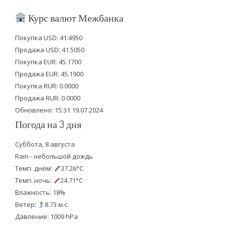
i
c
u
Курс валют Межбанка
t
e
t
Покупка USD: 41.4950
t
b
u
Продажа USD: 41.5050
e
o
b
Покупка EUR: 45.1700
Продажа EUR: 45.1900
r
o
e
Покупка RUR: 0.0000
k
Продажа RUR: 0.0000
Обновлено: 15:31 19.07.2024
Погода на 3 дня
Суббота, 8 августа
Rain - небольшой дождь
Темп. днём:
37.26°C
Темп. ночь:
24.71°C
Влажность: 18%
Ветер:
8.73 м.с.
Давление: 1009 hPa