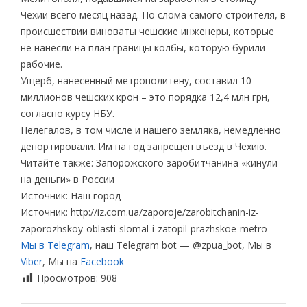
Чехии всего месяц назад. По слома самого строителя, в
происшествии виноваты чешские инженеры, которые
не нанесли на план границы колбы, которую бурили
рабочие.
Ущерб, нанесенный метрополитену, составил 10
миллионов чешских крон – это порядка 12,4 млн грн,
согласно курсу НБУ.
Нелегалов, в том числе и нашего земляка, немедленно
депортировали. Им на год запрещен въезд в Чехию.
Читайте также: Запорожского заробитчанина «кинули
на деньги» в России
Источник: Наш город
Источник: http://iz.com.ua/zaporoje/zarobitchanin-iz-
zaporozhskoy-oblasti-slomal-i-zatopil-prazhskoe-metro
Мы в Telegram
, наш Telegram bot — @zpua_bot, Мы в
Viber
, Мы на
Facebook
Просмотров:
908