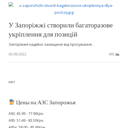
У Запоріжжі створили багаторазове
укріплення для позицій
Запоріжжя надійно захищене від просування…
03.09.2022
465
нет
Цены на АЗС Запорожья
А92: 65.99 - 77.90грн.
А95: 51.49 - 83.50грн.
А95+: 58.00 - 85.90грн.