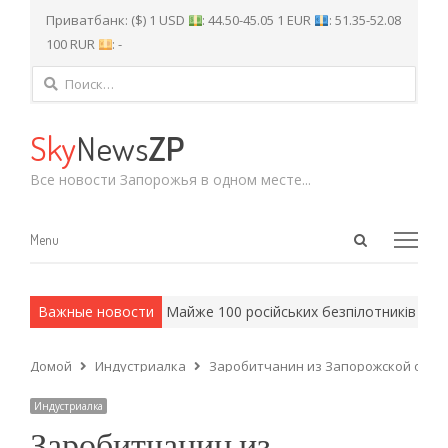
Приватбанк: ($) 1 USD
: 44.50-45.05 1 EUR
: 51.35-52.08
100 RUR
: -
Найти:
Sky
News
ZP
Все новости Запорожья в одном месте...
Open
Menu
Menu
search
panel
и армейские методы.
Важные новости
Майже 100 російських безпілотників над
Домой
Индустриалка
Заробитчанин из Запорожской облас
Индустриалка
Заробитчанин из