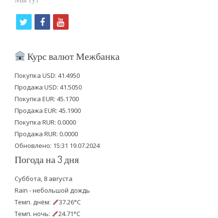
t
f
y
w
a
o
i
c
u
Курс валют Межбанка
t
e
t
Покупка USD: 41.4950
t
b
u
Продажа USD: 41.5050
e
o
b
Покупка EUR: 45.1700
Продажа EUR: 45.1900
r
o
e
Покупка RUR: 0.0000
k
Продажа RUR: 0.0000
Обновлено: 15:31 19.07.2024
Погода на 3 дня
Суббота, 8 августа
Rain - небольшой дождь
Темп. днём:
37.26°C
Темп. ночь:
24.71°C